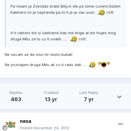
Pa nisam ja Zvezdas brate Billy,vi ste po tome cuveni.Sistem
Kalimero-to je nepravda pa to ti je je vas izum.
:rofl:
A ti vatreni sto si zastranio bas me briga al sto trujes mog
druga Mitu za to cu ti uvaliti ......
:rofl:
Ne secam se da smo mi nesto kukali!
Ne poznajem druga Mitu ali cu ti rado dati ....
Replies
Created
Last Reply
463
13 yr
7 yr
nesa
Posted
December 24, 2012