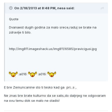
On 2/18/2013 at 8:48 PM, nesa said:
Quote
Dvanaest dugih godina za malo srece,raduj se brate na
zdravlje ti bilo.
http://img811.imageshack.us/img811/6585/pravicigusi.jpg
:a016:
:a016:
E bre Zemuncanine sto ti tesko kad ga pri...s ,
Ne znas bre brate kulturno da se salis,do daljnjeg ne odgovaram
na ovu temu dok se malo ne oladis!