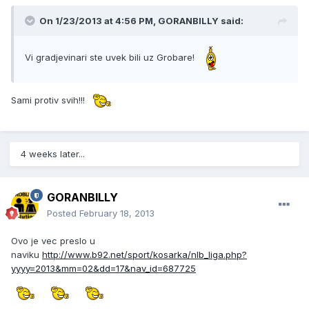
On 1/23/2013 at 4:56 PM, GORANBILLY said:
Vi gradjevinari ste uvek bili uz Grobare!
Sami protiv svih!!!
4 weeks later...
GORANBILLY
Posted
February 18, 2013
Ovo je vec preslo u
naviku
http://www.b92.net/sport/kosarka/nlb_liga.php?
yyyy=2013&mm=02&dd=17&nav_id=687725