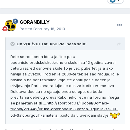
GORANBILLY
Posted
February 18, 2013
On 2/18/2013 at 3:53 PM, nesa said:
Dete se rodi,onda ide u jaslice pa u
obdaniste,predskolsko,krene u skolu i sa 12 godina zavrsi
cetvrti razred osnovne skole.To je vec pubertetlija a ako
navija za Zvezdu i rodjen je 2000-te tek se sad raduje.To je
navika a ne par utakmica koje ste dobili posle decenije
izivljavanja Partizana,radujte se dok za kratko vreme ova
Duletova decica ne ojacaju,onda ce opet da bude
prevrtanja debelog creva.Kako neko rece na forumu '
'cega
se pametan stidi
.....
http://sport.blic.rs/Fudbal/Domaci-
fudbal/228442/Bruka-crvenobelih-Zvezda-izgubila-sa-30-
od-Salcburgovih-amatera
,cisto da ti uvelicam slavlje