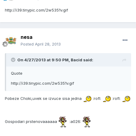
http://i39.tinypic.com/2w5351v.gif
nesa
Posted
April 28, 2013
On 4/27/2013 at 9:50 PM, Bacid said:
Quote
http://i39.tinypic.com/2w5351v.gif
Pobeze Choki,uvek se izvuce sisa jedna
:rofl:
:rofl:
Gospodari prstenovaaaaaa
:a026: