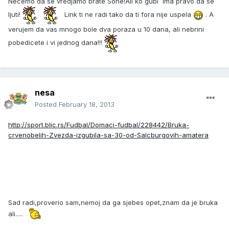
Necemo da se vredjamo brate Sone!Ali ko gubi ima pravo da se
ljuti!
Link ti ne radi tako da ti fora nije uspela
. A
verujem da vas mnogo bole dva poraza u 10 dana, ali nebrini
pobedicete i vi jednog dana!!!
nesa
Posted
February 18, 2013
http://sport.blic.rs/Fudbal/Domaci-fudbal/228442/Bruka-
crvenobelih-Zvezda-izgubila-sa-30-od-Salcburgovih-amatera
Sad radi,proverio sam,nemoj da ga sjebes opet,znam da je bruka
ali.....