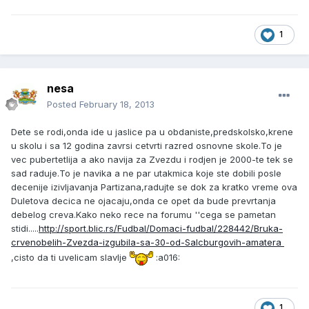
1
nesa
Posted
February 18, 2013
Dete se rodi,onda ide u jaslice pa u obdaniste,predskolsko,krene
u skolu i sa 12 godina zavrsi cetvrti razred osnovne skole.To je
vec pubertetlija a ako navija za Zvezdu i rodjen je 2000-te tek se
sad raduje.To je navika a ne par utakmica koje ste dobili posle
decenije izivljavanja Partizana,radujte se dok za kratko vreme ova
Duletova decica ne ojacaju,onda ce opet da bude prevrtanja
debelog creva.Kako neko rece na forumu ''cega se pametan
stidi.....
http://sport.blic.rs/Fudbal/Domaci-fudbal/228442/Bruka-
crvenobelih-Zvezda-izgubila-sa-30-od-Salcburgovih-amatera
,cisto da ti uvelicam slavlje
:a016:
1