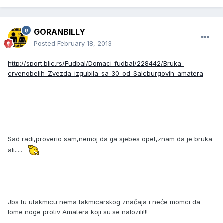
GORANBILLY
Posted
February 18, 2013
http://sport.blic.rs/Fudbal/Domaci-fudbal/228442/Bruka-
crvenobelih-Zvezda-izgubila-sa-30-od-Salcburgovih-amatera
Sad radi,proverio sam,nemoj da ga sjebes opet,znam da je bruka
ali.....
Jbs tu utakmicu nema takmicarskog značaja i neće momci da
lome noge protiv Amatera koji su se nalozili!!!