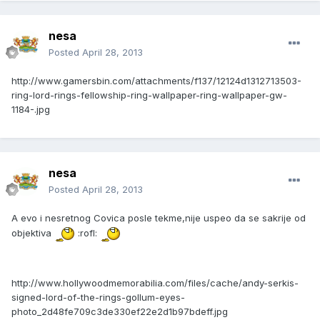
nesa
Posted
April 28, 2013
http://www.gamersbin.com/attachments/f137/12124d1312713503-
ring-lord-rings-fellowship-ring-wallpaper-ring-wallpaper-gw-
1184-.jpg
nesa
Posted
April 28, 2013
A evo i nesretnog Covica posle tekme,nije uspeo da se sakrije od
objektiva
:rofl:
http://www.hollywoodmemorabilia.com/files/cache/andy-serkis-
signed-lord-of-the-rings-gollum-eyes-
photo_2d48fe709c3de330ef22e2d1b97bdeff.jpg