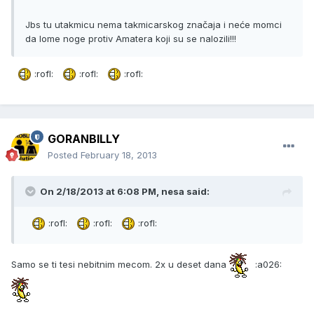
Jbs tu utakmicu nema takmicarskog značaja i neće momci
da lome noge protiv Amatera koji su se nalozili!!!
:rofl:
:rofl:
:rofl:
GORANBILLY
Posted
February 18, 2013
On 2/18/2013 at 6:08 PM, nesa said:
:rofl:
:rofl:
:rofl:
Samo se ti tesi nebitnim mecom. 2x u deset dana
:a026: