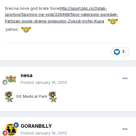
Srecna nova god brate Sone
http://sport.blic.rs/Ostali-
sportovi/Sportovi-na-vodi/226468/Novi-vaterpolo-poredak-
Partizan-posle-drame-prepustio-Zvezdi-trofej-Kupa
:yahoo:
3
nesa
Posted
January 16, 2013
GS Medical Park
GORANBILLY
Posted
January 16, 2013