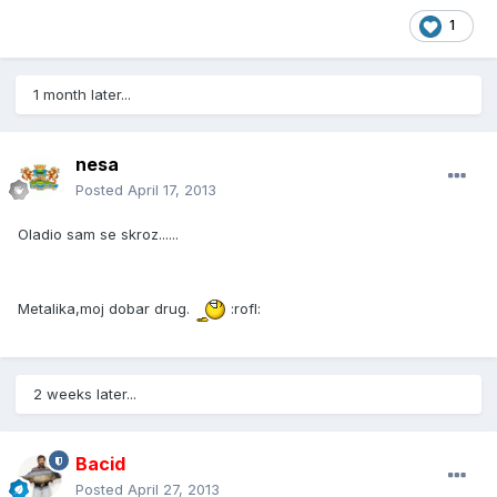
1
1 month later...
nesa
Posted
April 17, 2013
Oladio sam se skroz......
Metalika,moj dobar drug.
:rofl:
2 weeks later...
Bacid
Posted
April 27, 2013