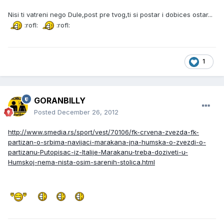
Nisi ti vatreni nego Dule,post pre tvog,ti si postar i dobices ostar...
:rofl:
:rofl:
1
GORANBILLY
Posted
December 26, 2012
http://www.smedia.rs/sport/vest/70106/fk-crvena-zvezda-fk-
partizan-o-srbima-navijaci-marakana-jna-humska-o-zvezdi-o-
partizanu-Putopisac-iz-Italije-Marakanu-treba-doziveti-u-
Humskoj-nema-nista-osim-sarenih-stolica.html