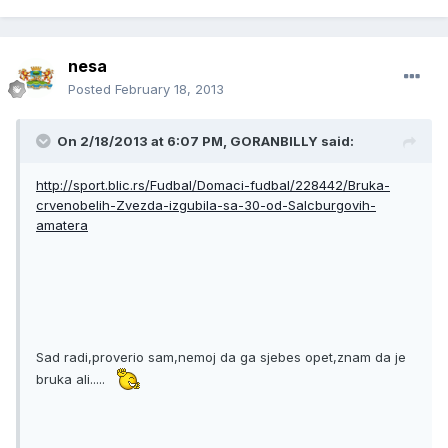
nesa
Posted
February 18, 2013
On 2/18/2013 at 6:07 PM, GORANBILLY said:
http://sport.blic.rs/Fudbal/Domaci-fudbal/228442/Bruka-
crvenobelih-Zvezda-izgubila-sa-30-od-Salcburgovih-
amatera
Sad radi,proverio sam,nemoj da ga sjebes opet,znam da je
bruka ali.....