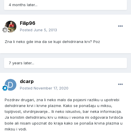
4 months later...
Filip96
Posted
June 5, 2013
Zna li neko gde ima da se kupi dehidrirana krv? Poz
7 years later...
dcarp
Posted
November 17, 2020
Pozdrav drugari, zna li neko malo da pojasni razliku u upotrebi
dehidrirane krvi i krvne plazme. Kako se ponašaju u miksu,
topljivost, stvrdnjavanje... Ili neko iskustvo, bar neka informacija.
Ja koristim dehidriranu krv u miksu i veoma mi odgovara tvrdoća
boile ali nisam upoznat do kraja kako se ponaša krvna plazma u
miksu i vodi.