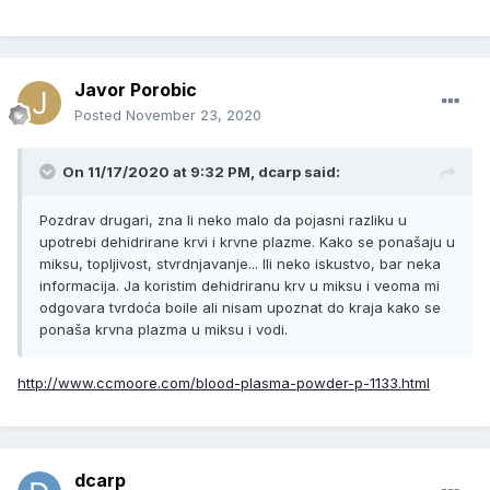
Javor Porobic
Posted
November 23, 2020
On 11/17/2020 at 9:32 PM, dcarp said:
Pozdrav drugari, zna li neko malo da pojasni razliku u
upotrebi dehidrirane krvi i krvne plazme. Kako se ponašaju u
miksu, topljivost, stvrdnjavanje... Ili neko iskustvo, bar neka
informacija. Ja koristim dehidriranu krv u miksu i veoma mi
odgovara tvrdoća boile ali nisam upoznat do kraja kako se
ponaša krvna plazma u miksu i vodi.
http://www.ccmoore.com/blood-plasma-powder-p-1133.html
dcarp