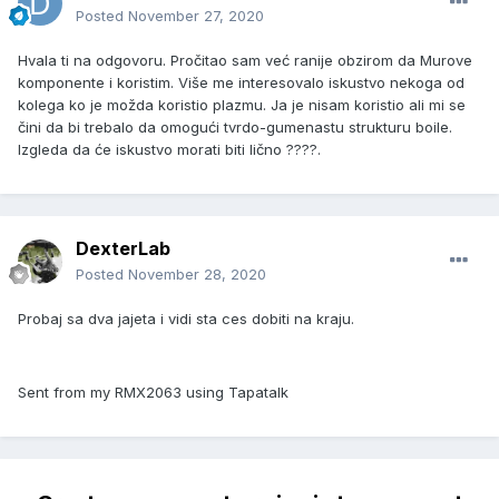
Posted
November 27, 2020
Hvala ti na odgovoru. Pročitao sam već ranije obzirom da Murove
komponente i koristim. Više me interesovalo iskustvo nekoga od
kolega ko je možda koristio plazmu. Ja je nisam koristio ali mi se
čini da bi trebalo da omogući tvrdo-gumenastu strukturu boile.
Izgleda da će iskustvo morati biti lično ????.
DexterLab
Posted
November 28, 2020
Probaj sa dva jajeta i vidi sta ces dobiti na kraju.
Sent from my RMX2063 using Tapatalk