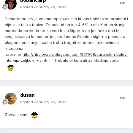
bobancarp
Posted
January 28, 2013
Dehidrirana krv je veoma topiva,ali cim kuvas boile to se promeni i
nije vise toliko topiva .Trebalo bi da ide 4-6% u mix.Kod doziranja
moras da pazis da ne zatvori boilu.Sigurno ce jos neko dati iz
svog iskustva komentar bolje od mene.Granice sigurno postoje u
eksperimentisanju i samo treba tragati za dobrim tekstovima i
receptima
naprimer
http://ribolovacki.blogspot.com/2011/08/saranski-ribolov-
interviju-zeljko-nikic.html
Trebalo bi koristiti za hladniju vodu.
dusan
Posted
January 29, 2013
Zahvaljujem