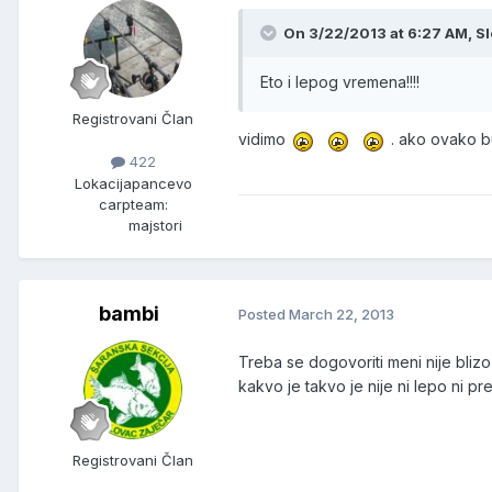
On 3/22/2013 at 6:27 AM, Sl
Eto i lepog vremena!!!!
Registrovani Član
vidimo
. ako ovako 
422
Lokacija
pancevo
carpteam:
majstori
bambi
Posted
March 22, 2013
Treba se dogovoriti meni nije bliz
kakvo je takvo je nije ni lepo ni
Registrovani Član