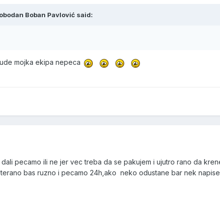
obodan Boban Pavlović said:
bude mojka ekipa nepeca
o dali pecamo ili ne jer vec treba da se pakujem i ujutro rano da kr
 preterano bas ruzno i pecamo 24h,ako neko odustane bar nek napise