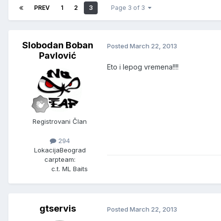
PREV
1
2
3
Page 3 of 3
Slobodan Boban
Posted
March 22, 2013
Pavlović
Eto i lepog vremena!!!!
Registrovani Član
294
Lokacija
Beograd
carpteam:
c.t. ML Baits
gtservis
Posted
March 22, 2013