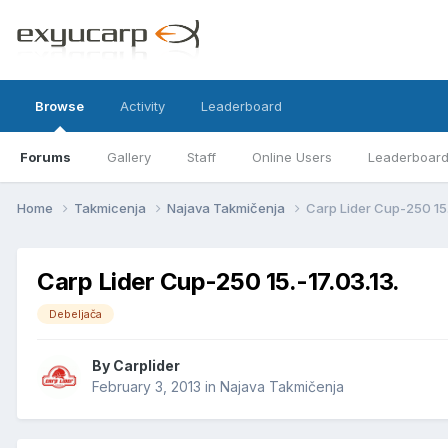
Browse
Activity
Leaderboard
Forums
Gallery
Staff
Online Users
Leaderboar
Home
Takmicenja
Najava Takmičenja
Carp Lider Cup-250 15.
Carp Lider Cup-250 15.-17.03.13.
Debeljača
By
Carplider
February 3, 2013
in
Najava Takmičenja