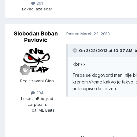
261
Lokacija
zajecar
Slobodan Boban
Posted
March 22, 2013
Pavlović
On 3/22/2013 at 10:37 AM, b
<br />
Treba se dogovoriti meni nije bl
Registrovani Član
krenem.Vreme kakvo je takvo je
nek napise da se zna.
294
Lokacija
Beograd
carpteam:
c.t. ML Baits