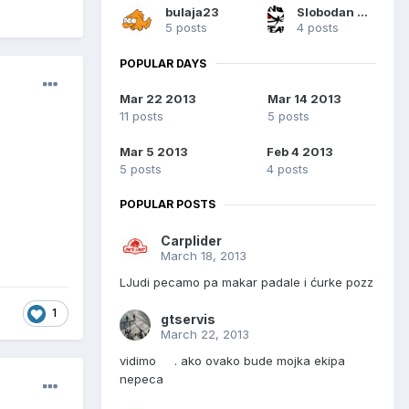
bulaja23
Slobodan Boban Pavlović
5 posts
4 posts
POPULAR DAYS
Mar 22 2013
Mar 14 2013
11 posts
5 posts
Mar 5 2013
Feb 4 2013
5 posts
4 posts
POPULAR POSTS
Carplider
March 18, 2013
LJudi pecamo pa makar padale i ćurke pozz
1
gtservis
March 22, 2013
vidimo . ako ovako bude mojka ekipa
nepeca