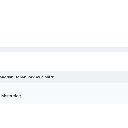
obodan Boban Pavlović said:
ao Metorolog