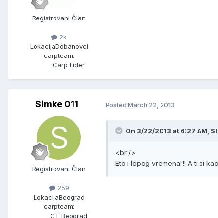
Registrovani Član
2k
Lokacija
Dobanovci
carpteam:
Carp Lider
Simke 011
Posted
March 22, 2013
On 3/22/2013 at 6:27 AM, Sl
<br />
Eto i lepog vremena!!!! A ti si k
Registrovani Član
259
Lokacija
Beograd
carpteam:
CT Beograd