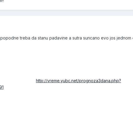
m!!
zi popodne treba da stanu padavine a sutra suncano evo jos jednom
http://vreme.yubc.net/prognoza3dana.php?
91