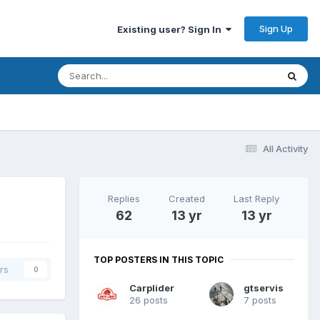
Sign Up
Existing user? Sign In
All Activity
Replies
Created
Last Reply
62
13 yr
13 yr
TOP POSTERS IN THIS TOPIC
rs
0
Carplider
gtservis
26 posts
7 posts