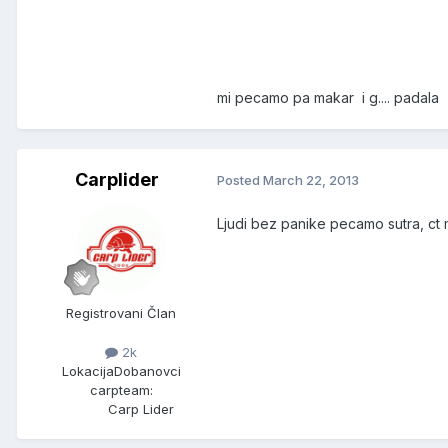
mi pecamo pa makar i g.... padala
Carplider
Posted
March 22, 2013
Ljudi bez panike pecamo sutra, ct ma
Registrovani Član
2k
Lokacija
Dobanovci
carpteam:
Carp Lider