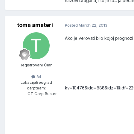
nazovi Dragana, i to je to... ja peca
toma amateri
Posted
March 22, 2013
Ako je verovati bilo kojoj progno
Registrovani Član
84
Lokacija
Beograd
kv=10476&idg=888&idz=1&idf=22
carpteam:
CT Carp Buster