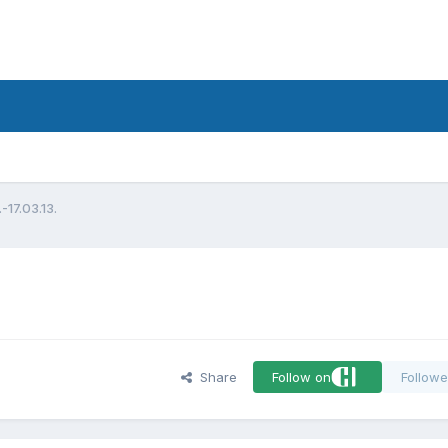
d
-17.03.13.
Share
Follow on
Followe