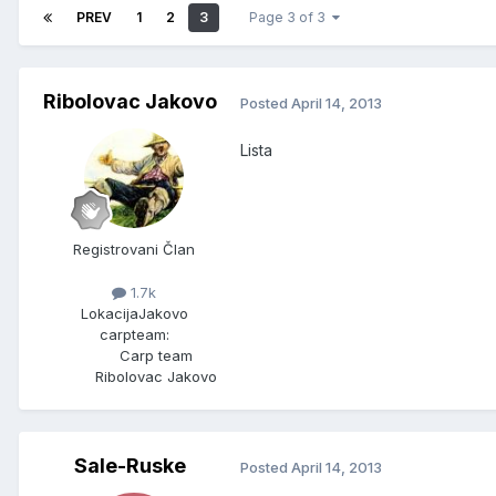
PREV
1
2
3
Page 3 of 3
Ribolovac Jakovo
Posted
April 14, 2013
Lista
Registrovani Član
1.7k
Lokacija
Jakovo
carpteam:
Carp team
Ribolovac Jakovo
Sale-Ruske
Posted
April 14, 2013