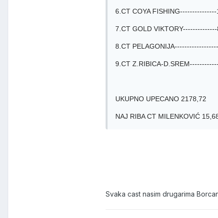
6.CT COYA FISHING---------------1-
7.CT GOLD VIKTORY--------------8-
8.CT PELAGONIJA------------------1
9.CT Z.RIBICA-D.SREM-------------7
UKUPNO UPECANO 2178,72
NAJ RIBA CT MILENKOVIĆ 15,6
Svaka cast nasim drugarima Borca