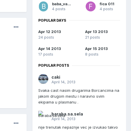
baba_vanga
fica 011
4 posts
4 posts
POPULAR DAYS
Apr 12 2013
Apr 13 2013
24 posts
21 posts
Apr 14 2013
Apr 15 2013
17 posts
8 posts
POPULAR POSTS
caki
April 14, 2013
Svaka cast nasim drugarima Borcancima na
jakom drugom mestu i naravno svim
ekipama u plasmanu .
baraba.sa.sela
April 14, 2013
nije trenutak nepaznje vec je izvukao takvo