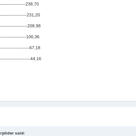
-----------------238,70
-----------------231,20
-----------------208,98
---------------100,36
-----------------67,18
------------------44,16
rplider said: