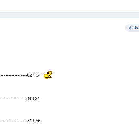
Auth
-----------------627,64
---------------348,94
----------------311,56