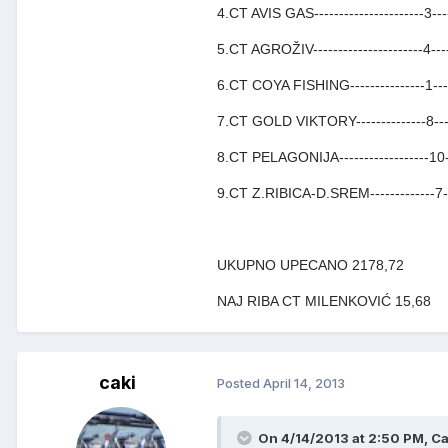
4.CT AVIS GAS----------------------3---
5.CT AGROŽIV----------------------4----
6.CT COYA FISHING---------------1----
7.CT GOLD VIKTORY--------------8-----
8.CT PELAGONIJA------------------10---
9.CT Z.RIBICA-D.SREM-------------7---
UKUPNO UPECANO 2178,72
NAJ RIBA CT MILENKOVIĆ 15,68
caki
Posted
April 14, 2013
On 4/14/2013 at 2:50 PM, Ca