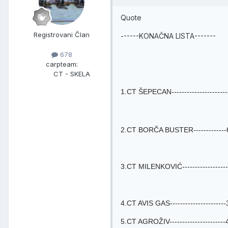
Quote
Registrovani Član
------KONAČNA LISTA-------
678
carpteam:
CT - SKELA
1.CT ŠEPECAN----------------------
2.CT BORČA BUSTER-------------6--
3.CT MILENKOVIĆ------------------9
4.CT AVIS GAS----------------------3
5.CT AGROŽIV----------------------4-