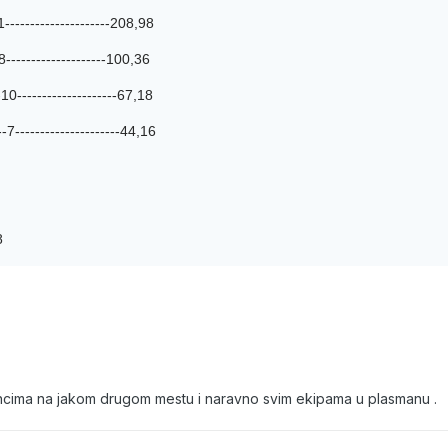
--------------------208,98
-------------------100,36
0--------------------67,18
---------------------44,16
8
ncima na jakom drugom mestu i naravno svim ekipama u plasmanu .