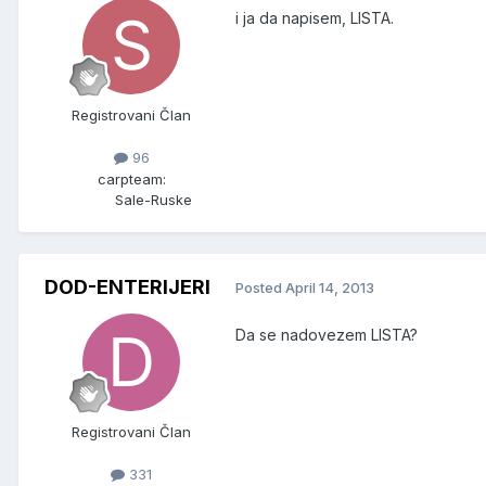
i ja da napisem, LISTA.
Registrovani Član
96
carpteam:
Sale-Ruske
DOD-ENTERIJERI
Posted
April 14, 2013
Da se nadovezem LISTA?
Registrovani Član
331