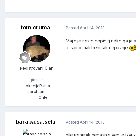
tomicruma
Posted
April 14, 2013
Majic je nesto popio tj neko ga j
je samo mali trenutak nepaznje
Registrovani Član
1.5k
Lokacija
Ruma
carpteam:
Grile
baraba.sa.sela
Posted
April 14, 2013
nije trenutak nepaznje vec je izv