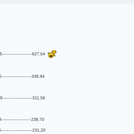
5--------------------627,64
------------------348,94
--------------------311,56
--------------------238,70
--------------------231,20