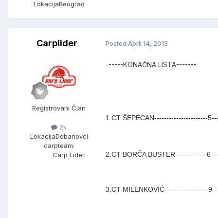
Lokacija
Beograd
Carplider
Posted
April 14, 2013
------KONAČNA LISTA-------
Registrovani Član
1.CT ŠEPECAN----------------------5---
2k
Lokacija
Dobanovci
carpteam:
2.CT BORČA BUSTER-------------6-----
Carp Lider
3.CT MILENKOVIĆ------------------9----