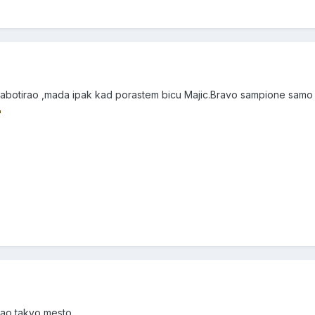
e sabotirao ,mada ipak kad porastem bicu Majic.Bravo sampione samo
ukao takvo mesto