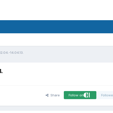
d
2.04.-14.04.13.
.
Share
Follow on
Followe