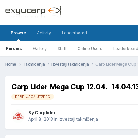
Browse
Activity
Leaderboard
Forums
Gallery
Staff
Online Users
Leaderboar
Home
Takmicenja
Izveštaji takmičenja
Carp Lider Mega Cup 1
Carp Lider Mega Cup 12.04.-14.04.13
DEBELJAČA JEZERO
By
Carplider
April 8, 2013
in
Izveštaji takmičenja