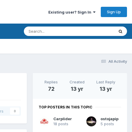
Sign Up
Existing user? Sign In
All Activity
Replies
Created
Last Reply
72
13 yr
13 yr
TOP POSTERS IN THIS TOPIC
rs
0
Carplider
ostojapip
18 posts
5 posts