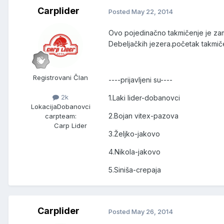
Carplider
Posted
May 22, 2014
Ovo pojedinačno takmičenje je zami
Debeljačkih jezera.početak takmiče
Registrovani Član
----prijavljeni su----
2k
1.Laki lider-dobanovci
Lokacija
Dobanovci
2.Bojan vitex-pazova
carpteam:
Carp Lider
3.Željko-jakovo
4.Nikola-jakovo
5.Siniša-crepaja
Carplider
Posted
May 26, 2014