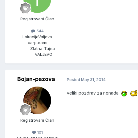
Registrovani Član
544
Lokacija
Valjevo
carpteam:
Zlatna-Tajna-
VALJEVO
Bojan-pazova
Posted
May 31, 2014
veliki pozdrav za nenada
Registrovani Član
101