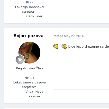
2k
Lokacija
Dobanovci
carpteam:
Carp Lider
Bojan-pazova
Posted
May 27, 2014
bice lepo druzenje sa 
Registrovani Član
101
Lokacija
nova pazova
carpteam:
Vitex- Nova
Pazova