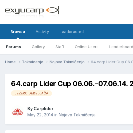
Browse
Activity
Leaderboard
Forums
Gallery
Staff
Online Users
Leaderboar
Home
Takmicenja
Najava Takmičenja
64.carp Lider Cup 06.0
64.carp Lider Cup 06.06.-07.06.14. 
JEZERO DEBELJAČA
By
Carplider
May 22, 2014
in
Najava Takmičenja