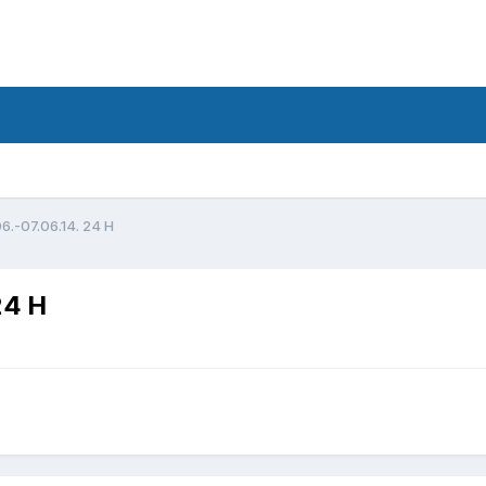
d
6.-07.06.14. 24 H
24 H