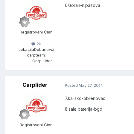
6.Goran-n.pazova
Registrovani Član
2k
Lokacija
Dobanovci
carpteam:
Carp Lider
Carplider
Posted
May 27, 2014
7.kalisko-obrenovac
8.sale baterija-bgd
Registrovani Član