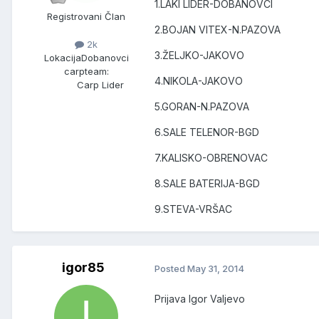
1.LAKI LIDER-DOBANOVCI
Registrovani Član
2.BOJAN VITEX-N.PAZOVA
2k
3.ŽELJKO-JAKOVO
Lokacija
Dobanovci
carpteam:
4.NIKOLA-JAKOVO
Carp Lider
5.GORAN-N.PAZOVA
6.SALE TELENOR-BGD
7.KALISKO-OBRENOVAC
8.SALE BATERIJA-BGD
9.STEVA-VRŠAC
igor85
Posted
May 31, 2014
Prijava Igor Valjevo