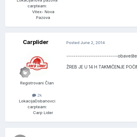
Lokacija
nova pazova
carpteam:
Vitex- Nova
Pazova
Carplider
Posted
June 2, 2014
----------------------------obavešte
ŽREB JE U 14 H TAKMIČENJE POČI
Registrovani Član
2k
Lokacija
Dobanovci
carpteam:
Carp Lider