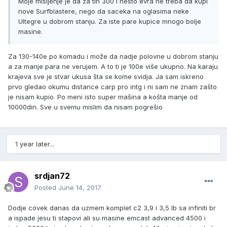
Moje misljenje je da za tih 300 i nesto evra ne treba da kupi
nove Surfblastere, nego da saceka na oglasima neke
Ultegre u dobrom stanju. Za iste pare kupice mnogo bolje
masine.
Za 130-140e po komadu i može da nadje polovne u dobrom stanju
a za manje para ne verujem. A to ti je 100e više ukupno. Na karaju
krajeva sve je stvar ukusa šta se kome svidja. Ja sam iskreno
prvo gledao okumu distance carp pro intg i ni sam ne znam zašto
je nisam kupio. Po meni isto super mašina a košta manje od
10000din. Sve u svemu mislim da nisam pogrešio
1 year later...
srdjan72
Posted
June 14, 2017
Dodje covek danas da uzmem komplet c2 3,9 i 3,5 lb sa infiniti br
a ispade jesu ti stapovi ali su masine emcast advanced 4500 i