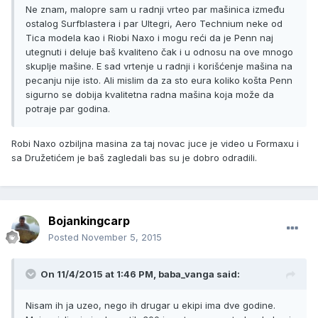
Ne znam, malopre sam u radnji vrteo par mašinica između
ostalog Surfblastera i par Ultegri, Aero Technium neke od
Tica modela kao i Riobi Naxo i mogu reći da je Penn naj
utegnuti i deluje baš kvaliteno čak i u odnosu na ove mnogo
skuplje mašine. E sad vrtenje u radnji i korišćenje mašina na
pecanju nije isto. Ali mislim da za sto eura koliko košta Penn
sigurno se dobija kvalitetna radna mašina koja može da
potraje par godina.
Robi Naxo ozbiljna masina za taj novac juce je video u Formaxu i
sa Družetićem je baš zagledali bas su je dobro odradili.
Bojankingcarp
Posted
November 5, 2015
On 11/4/2015 at 1:46 PM, baba_vanga said:
Nisam ih ja uzeo, nego ih drugar u ekipi ima dve godine.