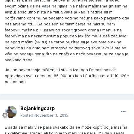
oljušti farba sa plastičnih delova ali to je sve što sam ja video
svojim očima da ne valja na njima. Na našim mašinama (mislim na
ekipu) apsolutno ništa ne fali. SVaka je kao iz radnje ali mi
održavamo opremu ne bacamo vodimo računa kako pakijemo gde
naslanjamo itd..... Sa poslednjeg takmičenja na miki su nam
štapovi i mašine bili usrani od soka tigrovoh oraha i meni je na
štapovima na nekim mestima popucao lak što me je baš začudilo i
na spod mašini (SPRO) se farba oljuštila ali je sve ostalo ok na
penovima i na bblc nem atragova od tigrovog soka iako je stajao
više od nedelju dana. što ne znači da neće pokazati ali za sada je
sve kako treba.
Ja san naveo moje mišljenje i stojim iza toga Emcast sasvim
opravdava svoju cenu od 85-90eura kao i Surfblaster od 110-120e
po komadu
Bojankingcarp
Posted
November 4, 2015
E sada za malo više para svakako da se može kupiti bolja mašina
( kvalitetnije izrade ) ali kolio je to malo više para....? I da li zaista