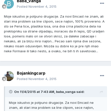
baba_vanga
Posted
November 4, 2015
Moje iskustvo je potpuno drugacije. Za novi Emcast ne znam, ali
stari ima problem sa line clipom, sece najlon, 100% provereno. A
sto se Pena tice, plastika losa, ona dva crna plasticna dela na
preklopniku sa strane otpadaju, moraces da ih lepis, QD uradjen
lose, pomeris malo on se otvori skroz, za daleke zabacaje i
nekako, ali za blizu mrsi najlon... Pecao sam njima dve sezone,
nikako nisam odusevljen. Mozda su dobre ko je pre njih imao
neke Formaxe ili tako nesto, a ovako, ne bih ti ih savetovao...
Bojankingcarp
Posted
November 4, 2015
On 11/4/2015 at 7:43 AM, baba_vanga said:
Moje iskustvo je potpuno drugacije. Za novi Emcast ne
znam, ali stari ima problem sa line clipom, sece najlon,