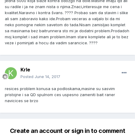
jedna 5000 koja slaze kontra odozgo na dole.Masine imaju qd ali
su radile i ja ne znam nista o njima.Znaci,interesuje me cena i
kvalitet.Naravno i kontra švans. ???? Probao sam da stavim i slike
ali sam zaboravio kako ide.Probam veceras a valjalo bi da mi
neko pomogne nekim savetom do tada.Nisam zamisljao komplet
sa masinama bez baitrunnera sto mi je dodatni problem.Prodadoh
moj komplet i sad imam problem.Imam stare komplete ali je to bez
veze i pominjati a hocu da vadim sarancice. ????
Krle
Posted
June 14, 2017
resices problem konusa sa podloskama,masine su sasvim
pristojne i sa QD spulnom ces uspesno zameniti bait raner
navicices se brzo
Create an account or sign in to comment