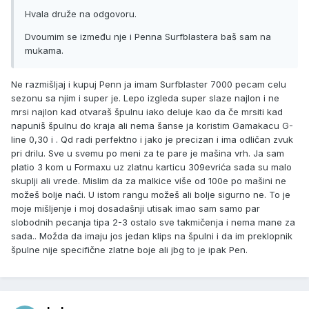
Hvala druže na odgovoru.
Dvoumim se između nje i Penna Surfblastera baš sam na
mukama.
Ne razmišljaj i kupuj Penn ja imam Surfblaster 7000 pecam celu
sezonu sa njim i super je. Lepo izgleda super slaze najlon i ne
mrsi najlon kad otvaraš špulnu iako deluje kao da če mrsiti kad
napuniš špulnu do kraja ali nema šanse ja koristim Gamakacu G-
line 0,30 i . Qd radi perfektno i jako je precizan i ima odličan zvuk
pri drilu. Sve u svemu po meni za te pare je mašina vrh. Ja sam
platio 3 kom u Formaxu uz zlatnu karticu 309evrića sada su malo
skuplji ali vrede. Mislim da za malkice više od 100e po mašini ne
možeš bolje naći. U istom rangu možeš ali bolje sigurno ne. To je
moje mišljenje i moj dosadašnji utisak imao sam samo par
slobodnih pecanja tipa 2-3 ostalo sve takmičenja i nema mane za
sada.. Možda da imaju jos jedan klips na špulni i da im preklopnik
špulne nije specifične zlatne boje ali jbg to je ipak Pen.