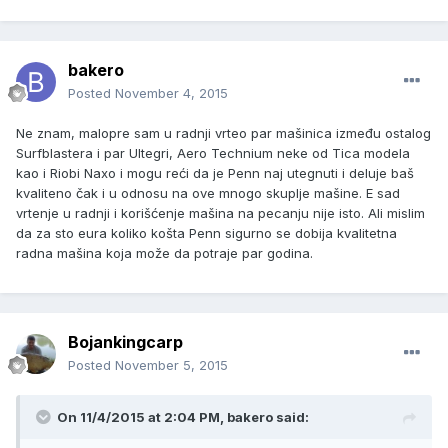
bakero
Posted
November 4, 2015
Ne znam, malopre sam u radnji vrteo par mašinica između ostalog
Surfblastera i par Ultegri, Aero Technium neke od Tica modela
kao i Riobi Naxo i mogu reći da je Penn naj utegnuti i deluje baš
kvaliteno čak i u odnosu na ove mnogo skuplje mašine. E sad
vrtenje u radnji i korišćenje mašina na pecanju nije isto. Ali mislim
da za sto eura koliko košta Penn sigurno se dobija kvalitetna
radna mašina koja može da potraje par godina.
Bojankingcarp
Posted
November 5, 2015
On 11/4/2015 at 2:04 PM, bakero said: