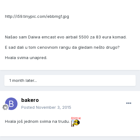
http://i59.tinypic.com/ebbmg1.jpg
Našao sam Daiwa emcast evo airbail 5500 za 83 eura komad.
E sad dali u tom cenovnom rangu da gledam nešto drugo?
Hvala svima unapred.
1 month later...
bakero
Posted
November 3, 2015
Hvala još jednom svima na trudu.