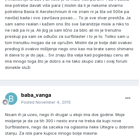
ima potrebe davati više para ( mislim da li je nekome stvarno
potrebna Basia ili Aerotechnium ili ne znam ni ja šta od 500e pa
naviše) kada i ovo završava posao..... To je sve stvar prestiža. Ja
sam samo realan i kažem ono što sve šarandzije misle a niko to
ne radi pa ni ja. Ali jbg ja sam lično za bblc ali mi je trenutno
preskup pa sam se odlučio za surfblaster i to je to. Toliko sam u
tom trenutku mogao da se opružim. Mislim da je bolje dati ovakav
predlog ili ovakvo mišljenje nego ono kao ma brate samo shimano
ili daiva to je do jaja.... Svi znaju šta valja kad pogledaju cenu ali
ima mnogo toga što je dobro a ne tako skupo zato i ovaj forum
donekle služi
baba_vanga
Posted
November 4, 2015
Nisam ih ja uzeo, nego ih drugar u ekipi ima dve godine. Moje
misljenje je da za tih 300 i nesto evra ne treba da kupi nove
Surfblastere, nego da saceka na oglasima neke Ultegre u dobrom
stanju. Za iste pare kupice mnogo bolje masine.