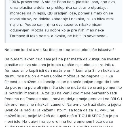
100% provereno. A sto se Pena tice, plastika losa, ona dva
crna plasticna dela na preklopniku sa strane otpadaju,
moraces da ih lepis, QD uradjen lose, pomeris malo on se
otvori skroz, za daleke zabacaje i nekako, ali za blizu mrsi
najlon... Pecao sam njima dve sezone, nikako nisam
odusevljen. Mozda su dobre ko je pre njih imao neke
Formaxe ili tako nesto, a ovako, ne bih ti ih savetovao...
Ne znam kad si uzeo Surfblastera pa imas tako loše iskustvo?
Da budem iskren cuo sam još na par mesta da kukaju na kvalitet
plastike ali ovo sto sam ja kupio uopšte nije tako. Ja i radnik u
formaxu smo kupili isti dan mašine on 4 kom a ja 3 i on kuka isto
da mu mrsi naljon a meni uopšte možda je do najlona........! Za
Emcast se slažem za lineclip ali ne da seče naljon nego da hoće
da pukne na pola ali nije ništa što ne može da se uradi po meni to
je potrošni materijal. A za QD na Penu kod mene perfektno radi.
Pecamo na Emcaste stari i novi model,na moje penove i na BBLC i
iskreno nemamo nikakvih zamerki. Naravno ko traži dlaku u jajetu
uvek će je naći ali ja kažem i stojim iza toga da za TE PARE ne
možeš kupiti bolje! Možeš da kupiš nešto TICU ili SPRO što je po
meni isto. Na daiwi i na spro-u i na tici vremenom hoće da se