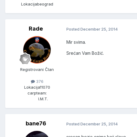
Lokacija
beograd
Rade
Posted
December 25, 2014
Mir svima.
Srećan Vam Božić.
Registrovani Član
376
Lokacija
11070
carpteam:
I.M.T.
bane76
Posted
December 25, 2014
srecan bozic onima koji slave