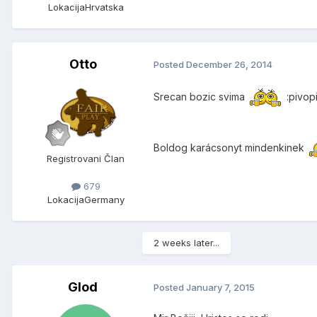
Lokacija
Hrvatska
Otto
Posted
December 26, 2014
Srecan bozic svima
:pivopi
Boldog karácsonyt mindenkinek
Registrovani Član
679
Lokacija
Germany
2 weeks later...
Glod
Posted
January 7, 2015