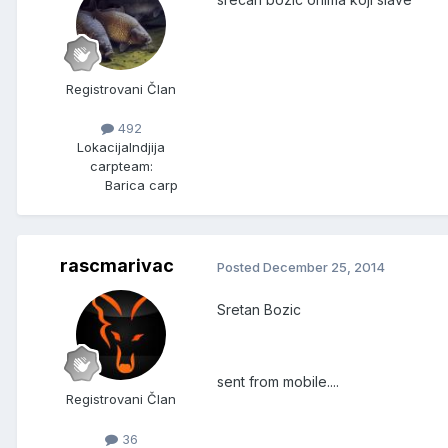
Registrovani Član
492
Lokacija
Indjija
carpteam:
Barica carp
rascmarivac
Posted
December 25, 2014
Sretan Bozic
sent from mobile....
Registrovani Član
36