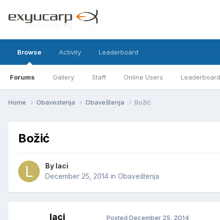
Browse
Activity
Leaderboard
Forums
Gallery
Staff
Online Users
Leaderboar
Home
Obavestenja
Obaveštenja
Božić
Božić
By
laci
December 25, 2014
in
Obaveštenja
laci
Posted
December 25, 2014