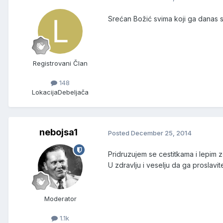
Srećan Božić svima koji ga danas s
Registrovani Član
148
Lokacija
Debeljača
nebojsa1
Posted
December 25, 2014
Pridruzujem se cestitkama i lepim z
U zdravlju i veselju da ga proslavit
Moderator
1.1k