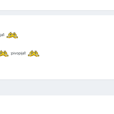
ja1:
:pivopija1: