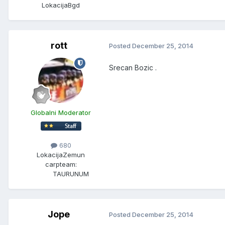
Lokacija
Bgd
rott
Posted
December 25, 2014
Srecan Bozic .
Globalni Moderator
680
Lokacija
Zemun
carpteam:
TAURUNUM
Jope
Posted
December 25, 2014