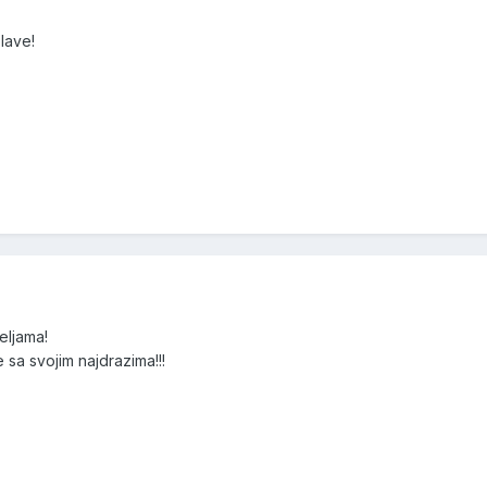
lave!
eljama!
e sa svojim najdrazima!!!