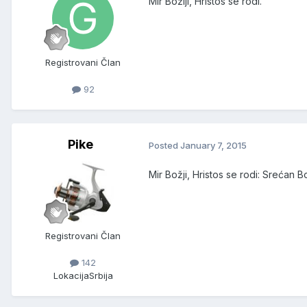
Mir Božiji, Hristos se rodi.
Registrovani Član
92
Pike
Posted
January 7, 2015
Mir Božji, Hristos se rodi: Srećan B
Registrovani Član
142
Lokacija
Srbija