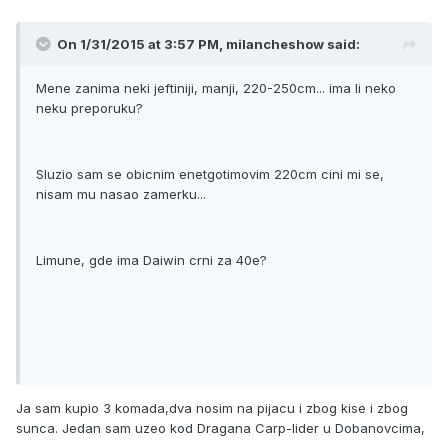
On 1/31/2015 at 3:57 PM, milancheshow said:
Mene zanima neki jeftiniji, manji, 220-250cm... ima li neko
neku preporuku?
Sluzio sam se obicnim enetgotimovim 220cm cini mi se,
nisam mu nasao zamerku...
Limune, gde ima Daiwin crni za 40e?
Ja sam kupio 3 komada,dva nosim na pijacu i zbog kise i zbog
sunca. Jedan sam uzeo kod Dragana Carp-lider u Dobanovcima,