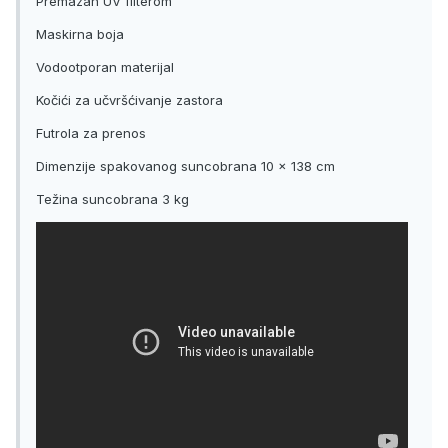
Premazan UV filterom
Maskirna boja
Vodootporan materijal
Kočići za učvršćivanje zastora
Futrola za prenos
Dimenzije spakovanog suncobrana 10 x 138 cm
Težina suncobrana 3 kg