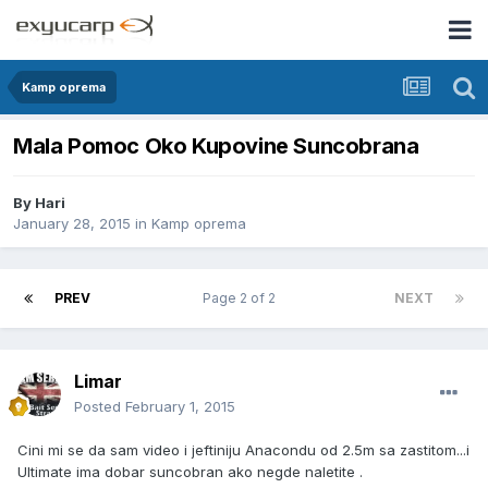
Kamp oprema
Mala Pomoc Oko Kupovine Suncobrana
By
Hari
January 28, 2015
in
Kamp oprema
PREV
Page 2 of 2
NEXT
Limar
Posted
February 1, 2015
Cini mi se da sam video i jeftiniju Anacondu od 2.5m sa zastitom...i
Ultimate ima dobar suncobran ako negde naletite .