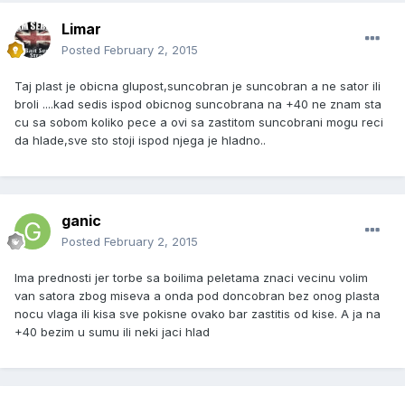
Limar
Posted
February 2, 2015
Taj plast je obicna glupost,suncobran je suncobran a ne sator ili
broli ....kad sedis ispod obicnog suncobrana na +40 ne znam sta
cu sa sobom koliko pece a ovi sa zastitom suncobrani mogu reci
da hlade,sve sto stoji ispod njega je hladno..
ganic
Posted
February 2, 2015
Ima prednosti jer torbe sa boilima peletama znaci vecinu volim
van satora zbog miseva a onda pod doncobran bez onog plasta
nocu vlaga ili kisa sve pokisne ovako bar zastitis od kise. A ja na
+40 bezim u sumu ili neki jaci hlad