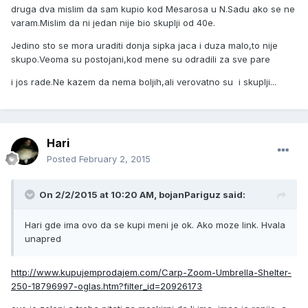
druga dva mislim da sam kupio kod Mesarosa u N.Sadu ako se ne
varam.Mislim da ni jedan nije bio skuplji od 40e.
Jedino sto se mora uraditi donja sipka jaca i duza malo,to nije
skupo.Veoma su postojani,kod mene su odradili za sve pare
i jos rade.Ne kazem da nema boljih,ali verovatno su i skuplji...
Hari
Posted
February 2, 2015
On 2/2/2015 at 10:20 AM, bojanPariguz said:
Hari gde ima ovo da se kupi meni je ok. Ako moze link. Hvala
unapred
http://www.kupujemprodajem.com/Carp-Zoom-Umbrella-Shelter-
250-18796997-oglas.htm?filter_id=20926173