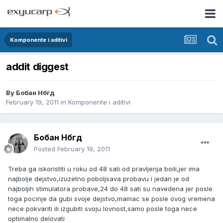
Komponente i aditivi
addit diggest
By
Бобан Нбгд
February 19, 2011
in
Komponente i aditivi
Бобан Нбгд
Posted
February 19, 2011
Treba ga iskoristiti u roku od 48 sati od pravljenja boili,jer ima
najbolje dejstvo,izuzetno poboljsava probavu i jedan je od
najboljih stimulatora probave,24 do 48 sati su navedena jer posle
toga pocinje da gubi svoje dejstvo,mamac se posle ovog vremena
nece pokvariti ili izgubiti svoju lovnost,samo posle toga nece
optimalno delovati