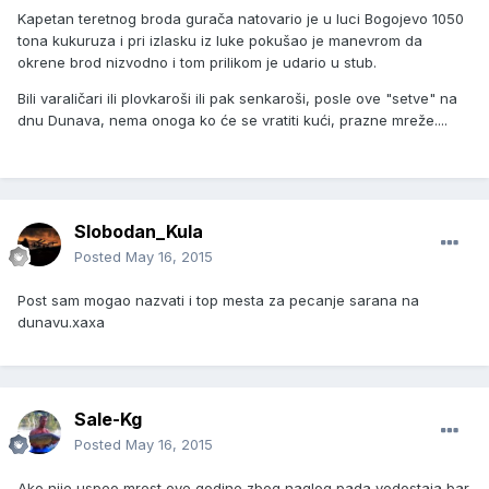
Kapetan teretnog broda gurača natovario je u luci Bogojevo 1050
tona kukuruza i pri izlasku iz luke pokušao je manevrom da
okrene brod nizvodno i tom prilikom je udario u stub.
Bili varaličari ili plovkaroši ili pak senkaroši, posle ove "setve" na
dnu Dunava, nema onoga ko će se vratiti kući, prazne mreže....
Slobodan_Kula
Posted
May 16, 2015
Post sam mogao nazvati i top mesta za pecanje sarana na
dunavu.xaxa
Sale-Kg
Posted
May 16, 2015
Ako nije uspeo mrest ove godine zbog naglog pada vodostaja,bar