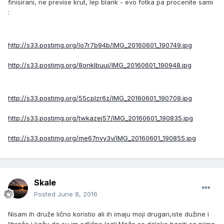
finisirani, ne previse krut, lep blank - evo fotka pa procenite sami
:
http://s33.postimg.org/lo7r7b94b/IMG_20160601_190749.jpg
http://s33.postimg.org/8onklbuuj/IMG_20160601_190948.jpg
http://s33.postimg.org/55cplzr6z/IMG_20160601_190709.jpg
http://s33.postimg.org/twkazej57/IMG_20160601_190835.jpg
http://s33.postimg.org/me67nvy3v/IMG_20160601_190855.jpg
Skale
Posted
June 8, 2016
Nisam ih druže lično koristio ali ih imaju moji drugari,iste dužine i