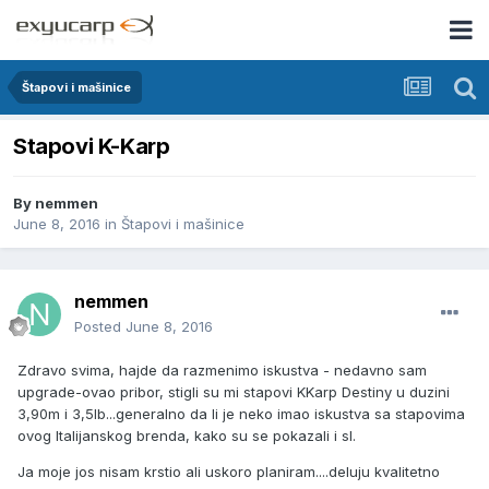
Štapovi i mašinice
Stapovi K-Karp
By
nemmen
June 8, 2016
in
Štapovi i mašinice
nemmen
Posted
June 8, 2016
Zdravo svima, hajde da razmenimo iskustva - nedavno sam
upgrade-ovao pribor, stigli su mi stapovi KKarp Destiny u duzini
3,90m i 3,5lb...generalno da li je neko imao iskustva sa stapovima
ovog Italijanskog brenda, kako su se pokazali i sl.
Ja moje jos nisam krstio ali uskoro planiram....deluju kvalitetno