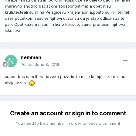
libraže i kažu da su im odlično legli.Može se daleko baciti sa njima
(naravno shodno bacačkim sposobnostima) a opet nisu
kruti,testirali su ih na Pelagićevu krajem aprila,pošto su ih i oni tek
uzeli početkom sezone.Njihovi utisci su da je štap odličan za te
pare.Opet kažem nisam ih lično koristio, samo prenosim njihova
iskustva.
nemmen
Posted
June 8, 2016
super, bas sam ih na brzaka pazario..to mi je komplet za daljinu i
divlja jezera
Create an account or sign in to comment
You need to be a member in order to leave a comment