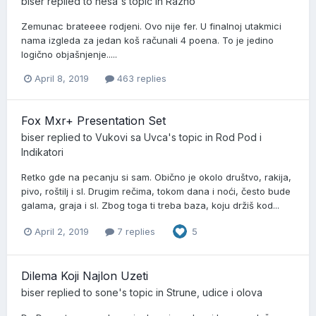
biser
replied to
nesa
's topic in
Razno
Zemunac brateeee rodjeni. Ovo nije fer. U finalnoj utakmici
nama izgleda za jedan koš računali 4 poena. To je jedino
logično objašnjenje.....
April 8, 2019
463 replies
Fox Mxr+ Presentation Set
biser
replied to
Vukovi sa Uvca
's topic in
Rod Pod i
Indikatori
Retko gde na pecanju si sam. Obično je okolo društvo, rakija,
pivo, roštilj i sl. Drugim rečima, tokom dana i noći, često bude
galama, graja i sl. Zbog toga ti treba baza, koju držiš kod...
April 2, 2019
7 replies
5
Dilema Koji Najlon Uzeti
biser
replied to
sone
's topic in
Strune, udice i olova