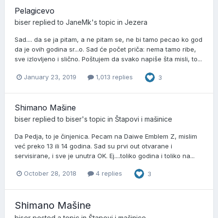
Pelagicevo
biser
replied to
JaneMk
's topic in
Jezera
Sad.... da se ja pitam, a ne pitam se, ne bi tamo pecao ko god
da je ovih godina sr...o. Sad će počet priča: nema tamo ribe,
sve izlovljeno i slično. Poštujem da svako napiše šta misli, to...
January 23, 2019
1,013 replies
3
Shimano Mašine
biser
replied to
biser
's topic in
Štapovi i mašinice
Da Pedja, to je činjenica. Pecam na Daiwe Emblem Z, mislim
već preko 13 ili 14 godina. Sad su prvi out otvarane i
servisirane, i sve je unutra OK. Ej....toliko godina i toliko na...
October 28, 2018
4 replies
3
Shimano Mašine
biser
posted a topic in
Štapovi i mašinice