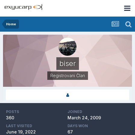
Home
biser
Registrovani Član
POSTS
JOINED
360
March 24, 2009
LAST VISITED
DAYS WON
June 19, 2022
67