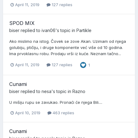
April 11, 2019
127 replies
SPOD MIX
biser
replied to
ivan06
's topic in
Partikle
Ako mislimo na istog. Čovek se zove Akan. Uzimam od njega
golubiju, ptičiju, i druge komponente već više od 10 godina.
Ima prvoklasnu robu. Prodaju vrši iz kuće. Neznam tačno...
April 11, 2019
127 replies
1
Cunami
biser
replied to
nesa
's topic in
Razno
U mišiju rupu se zavukao. Pronaći će njega Bili....
April 10, 2019
463 replies
Cunami