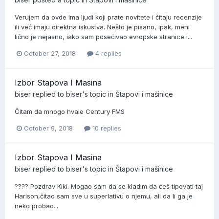
Verujem da ovde ima ljudi koji prate novitete i čitaju recenzije
ili već imaju direktna iskustva. Nešto je pisano, ipak, meni
lično je nejasno, iako sam posećivao evropske stranice i...
October 27, 2018
4 replies
Izbor Stapova I Masina
biser
replied to
biser
's topic in
Štapovi i mašinice
Čitam da mnogo hvale Century FMS
October 9, 2018
10 replies
Izbor Stapova I Masina
biser
replied to
biser
's topic in
Štapovi i mašinice
???? Pozdrav Kiki. Mogao sam da se kladim da ćeš tipovati taj
Harison,čitao sam sve u superlativu o njemu, ali da li ga je
neko probao...