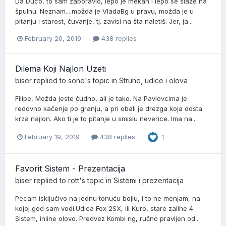
Da Duco, to sam zaboravio, lepo je mekan i lepo se slaže na
špulnu. Neznam....možda je VladaBg u pravu, možda je u
pitanju i starost, čuvanje, tj. zavisi na šta naletiš. Jer, ja...
February 20, 2019
438 replies
Dilema Koji Najlon Uzeti
biser
replied to
sone
's topic in
Strune, udice i olova
Filipe, Možda jeste čudno, ali je tako. Na Pavlovcima je
redovno kačenje po granju, a pri obali je drezga koja dosta
krza najlon. Ako ti je to pitanje u smislu neverice. Ima na...
February 19, 2019
438 replies
1
Favorit Sistem - Prezentacija
biser
replied to
rott
's topic in
Sistemi i prezentacija
Pecam isključivo na jednu tonuću bojlu, i to ne menjam, na
kojoj god sam vodi.Udica Fox 2SX, ili Kuro, stare zalihe 4.
Sistem, inline olovo. Predvez Kombi rig, ručno pravljen od...