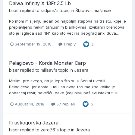
Daiwa Infinity X 13Ft 3.5 Lb
biser
replied to
srdjans
's topic in
Štapovi i mašinice
Po mom misljenju jedan od najboljih stapova na trzistu, koje je
preplavljeno nekim tanjusnim blankovima, izvikanih brendova,
sto je izgleda sad "IN" kao sto vecina beogradjanki duva...
September 19, 2018
1 reply
2
Pelagicevo - Korda Monster Carp
biser
replied to
milisav
's topic in
Jezera
Mislim, pre svega, da je lepo što su u Serijal uvrstili
Pelagićevo, jer dosta ljudi i sa ovog foruma zna koliko je
dobar taj revir, navešću neke (koji nisu baš svi istaknuti u...
August 14, 2018
57 replies
5
Fruskogorska Jezera
biser
replied to
zare76
's topic in
Jezera