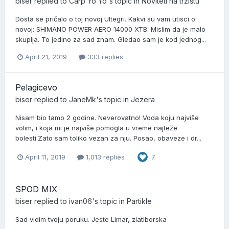
biser
replied to
Carp Yo Yo
's topic in
Noviteti na tržištu
Dosta se pričalo o toj novoj Ultegri. Kakvi su vam utisci o
novoj: SHIMANO POWER AERO 14000 XTB. Mislim da je malo
skuplja. To jedino za sad znam. Gledao sam je kod jednog...
April 21, 2019
333 replies
Pelagicevo
biser
replied to
JaneMk
's topic in
Jezera
Nisam bio tamo 2 godine. Neverovatno! Voda koju najviše
volim, i koja mi je najviše pomogla u vreme najteže
bolesti.Zato sam toliko vezan za nju. Posao, obaveze i dr...
April 11, 2019
1,013 replies
7
SPOD MIX
biser
replied to
ivan06
's topic in
Partikle
Sad vidim tvoju poruku. Jeste Limar, zlatiborska