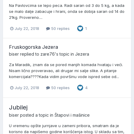
Na Pavlovcima se lepo peca. Radi saran od 3 do 5 kg, a kada
se malo dalje zabacuje i hrani, onda se dobija saran od 14 do
21kg. Provereno....
July 22, 2018
50 replies
1
Fruskogorska Jezera
biser
replied to
zare76
's topic in
Jezera
Za Maradik, znam da se pored manjih komada hvataju i veći.
Nisam lično proveravao, ali drugar mi salje slike. A pitanje
komercijala????Kada vidim površinu vode ispred sebe od...
July 22, 2018
50 replies
4
Jubilej
biser
posted a topic in
Štapovi i mašinice
U vremenu opšte jurnjave u zameni pribora, smatram da je
korisno da napišemo godine korišćenja istog. U skladu sa tim,