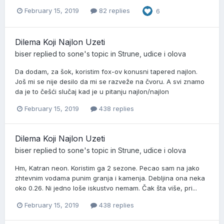
February 15, 2019
82 replies
6
Dilema Koji Najlon Uzeti
biser
replied to
sone
's topic in
Strune, udice i olova
Da dodam, za šok, koristim fox-ov konusni tapered najlon.
Još mi se nije desilo da mi se razveže na čvoru. A svi znamo
da je to češći slučaj kad je u pitanju najlon/najlon
February 15, 2019
438 replies
Dilema Koji Najlon Uzeti
biser
replied to
sone
's topic in
Strune, udice i olova
Hm, Katran neon. Koristim ga 2 sezone. Pecao sam na jako
zhtevnim vodama punim granja i kamenja. Debljina ona neka
oko 0.26. Ni jedno loše iskustvo nemam. Čak šta više, pri...
February 15, 2019
438 replies