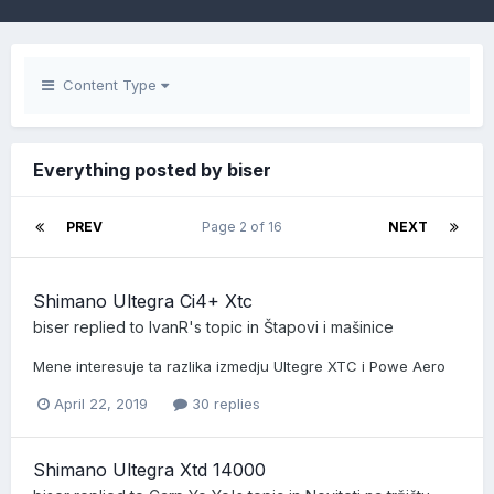
Content Type
Everything posted by biser
PREV
Page 2 of 16
NEXT
Shimano Ultegra Ci4+ Xtc
biser
replied to
IvanR
's topic in
Štapovi i mašinice
Mene interesuje ta razlika izmedju Ultegre XTC i Powe Aero
April 22, 2019
30 replies
Shimano Ultegra Xtd 14000