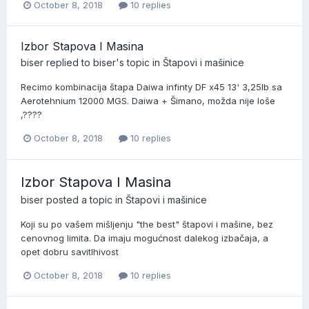
October 8, 2018
10 replies
Izbor Stapova I Masina
biser
replied to
biser
's topic in
Štapovi i mašinice
Recimo kombinacija štapa Daiwa infinty DF x45 13' 3,25lb sa
Aerotehnium 12000 MGS. Daiwa + Šimano, možda nije loše
,????
October 8, 2018
10 replies
Izbor Stapova I Masina
biser
posted a topic in
Štapovi i mašinice
Koji su po vašem mišljenju "the best" štapovi i mašine, bez
cenovnog limita. Da imaju mogućnost dalekog izbačaja, a
opet dobru savitlhivost
October 8, 2018
10 replies