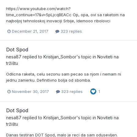
https://www.youtube.com/watch?
time_continue=17&v=5pLjcqBEACc Op, opa, ovi sa raketom na
najboljoj tehnoloskoj inovaciji Srbije, Idemooo ribolovci
December 21, 2017
323 replies
Dot Spod
nesa87
replied to
Kristijan_Sombor
's topic in
Noviteti na
tržištu
Odlicna raketa, celu sezonu sam pecao sa njom i nemam ni
jednu zamerku. Definitivno bolja od sbomba.
November 30, 2017
323 replies
1
Dot Spod
nesa87
replied to
Kristijan_Sombor
's topic in
Noviteti na
tržištu
Danas testiran DOT Spod, malo je reci da sam odusevljen.