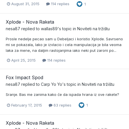
August 31, 2015
114 replies
1
Xplode - Nova Raketa
nesa87
replied to
wallas89
's topic in
Noviteti na tržištu
Prosle nedelje pecao sam u Debeljaci i koristio Xplode. Savrseno
mi se pokazala, lako je izvlacio i cela manipulacija je bila veoma
laka za mene, na daljim rastojanjima iako neki put zaroni po...
April 25, 2015
114 replies
Fox Impact Spod
nesa87
replied to
Carp Yo Yo
's topic in
Noviteti na tržištu
Sranje. Bas me zanima kako će da ispada hrana iz ove rakete?
February 17, 2015
63 replies
1
Xplode - Nova Raketa