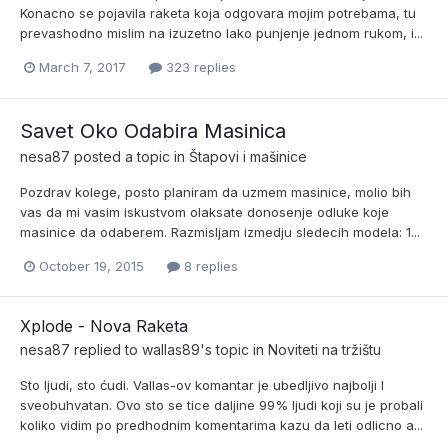
Konacno se pojavila raketa koja odgovara mojim potrebama, tu
prevashodno mislim na izuzetno lako punjenje jednom rukom, i...
March 7, 2017
323 replies
Savet Oko Odabira Masinica
nesa87
posted a topic in
Štapovi i mašinice
Pozdrav kolege, posto planiram da uzmem masinice, molio bih
vas da mi vasim iskustvom olaksate donosenje odluke koje
masinice da odaberem. Razmisljam izmedju sledecih modela: 1...
October 19, 2015
8 replies
Xplode - Nova Raketa
nesa87
replied to
wallas89
's topic in
Noviteti na tržištu
Sto ljudi, sto ćudi. Vallas-ov komantar je ubedljivo najbolji I
sveobuhvatan. Ovo sto se tice daljine 99% ljudi koji su je probali
koliko vidim po predhodnim komentarima kazu da leti odlicno a...