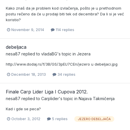
Kako znaš da je problem kod izvlačenja, pošto je u prethodnom
postu rečeno da će u prodaji biti tek od decembra? Da li si je već
koristio?
November 9, 2014
114 replies
debeljaca
nesa87
replied to
vladaBG
's topic in
Jezera
http://www.dodaj.rs/f/3B/GS/3pEU7CEn/jezero u debeljaci.jpg
December 18, 2013
34 replies
Finale Carp Lider Liga I Cupova 2012.
nesa87
replied to
Carplider
's topic in
Najava Takmičenja
Kad i gde se peca?
October 3, 2012
5 replies
JEZERO DEBELJAČA