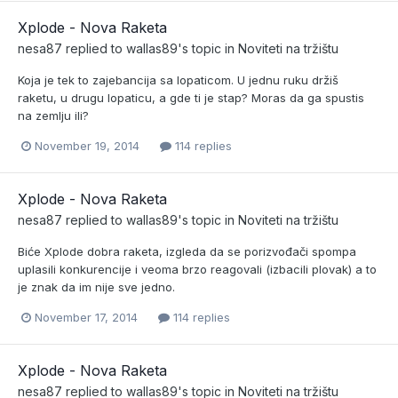
Xplode - Nova Raketa
nesa87
replied to
wallas89
's topic in
Noviteti na tržištu
Koja je tek to zajebancija sa lopaticom. U jednu ruku držiš
raketu, u drugu lopaticu, a gde ti je stap? Moras da ga spustis
na zemlju ili?
November 19, 2014
114 replies
Xplode - Nova Raketa
nesa87
replied to
wallas89
's topic in
Noviteti na tržištu
Biće Xplode dobra raketa, izgleda da se porizvođači spompa
uplasili konkurencije i veoma brzo reagovali (izbacili plovak) a to
je znak da im nije sve jedno.
November 17, 2014
114 replies
Xplode - Nova Raketa
nesa87
replied to
wallas89
's topic in
Noviteti na tržištu