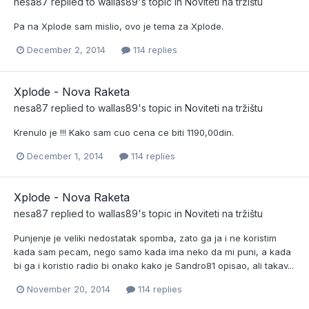
nesa87
replied to
wallas89
's topic in
Noviteti na tržištu
Pa na Xplode sam mislio, ovo je tema za Xplode.
December 2, 2014
114 replies
Xplode - Nova Raketa
nesa87
replied to
wallas89
's topic in
Noviteti na tržištu
Krenulo je !!! Kako sam cuo cena ce biti 1190,00din.
December 1, 2014
114 replies
Xplode - Nova Raketa
nesa87
replied to
wallas89
's topic in
Noviteti na tržištu
Punjenje je veliki nedostatak spomba, zato ga ja i ne koristim
kada sam pecam, nego samo kada ima neko da mi puni, a kada
bi ga i koristio radio bi onako kako je Sandro81 opisao, ali takav...
November 20, 2014
114 replies