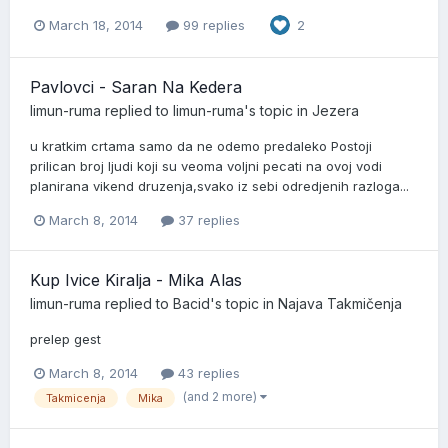
March 18, 2014
99 replies
2
Pavlovci - Saran Na Kedera
limun-ruma
replied to
limun-ruma
's topic in
Jezera
u kratkim crtama samo da ne odemo predaleko Postoji
prilican broj ljudi koji su veoma voljni pecati na ovoj vodi
planirana vikend druzenja,svako iz sebi odredjenih razloga...
March 8, 2014
37 replies
Kup Ivice Kiralja - Mika Alas
limun-ruma
replied to
Bacid
's topic in
Najava Takmičenja
prelep gest
March 8, 2014
43 replies
(and 2 more)
Takmicenja
Mika