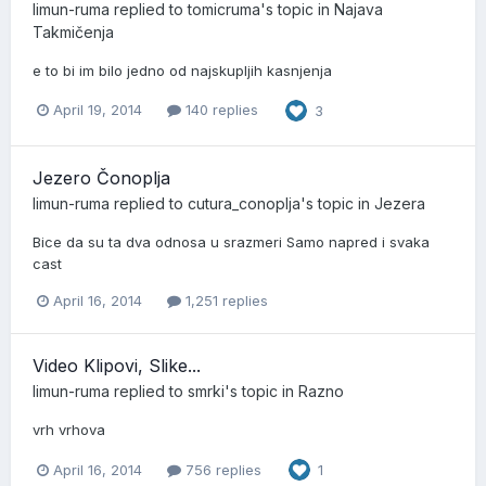
limun-ruma
replied to
tomicruma
's topic in
Najava
Takmičenja
e to bi im bilo jedno od najskupljih kasnjenja
April 19, 2014
140 replies
3
Jezero Čonoplja
limun-ruma
replied to
cutura_conoplja
's topic in
Jezera
Bice da su ta dva odnosa u srazmeri Samo napred i svaka
cast
April 16, 2014
1,251 replies
Video Klipovi, Slike...
limun-ruma
replied to
smrki
's topic in
Razno
vrh vrhova
April 16, 2014
756 replies
1