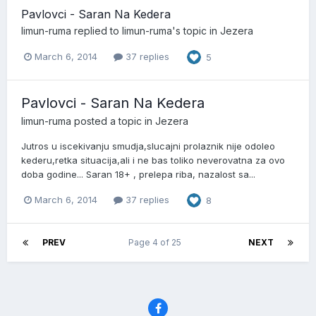
Pavlovci - Saran Na Kedera
limun-ruma
replied to
limun-ruma
's topic in
Jezera
March 6, 2014
37 replies
5
Pavlovci - Saran Na Kedera
limun-ruma
posted a topic in
Jezera
Jutros u iscekivanju smudja,slucajni prolaznik nije odoleo
kederu,retka situacija,ali i ne bas toliko neverovatna za ovo
doba godine... Saran 18+ , prelepa riba, nazalost sa...
March 6, 2014
37 replies
8
PREV
Page 4 of 25
NEXT