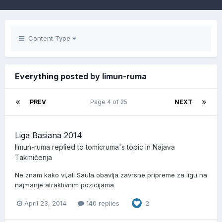
Content Type
Everything posted by limun-ruma
PREV
Page 4 of 25
NEXT
Liga Basiana 2014
limun-ruma
replied to
tomicruma
's topic in
Najava
Takmičenja
Ne znam kako vi,ali Saula obavlja zavrsne pripreme za ligu na
najmanje atraktivnim pozicijama
April 23, 2014
140 replies
2