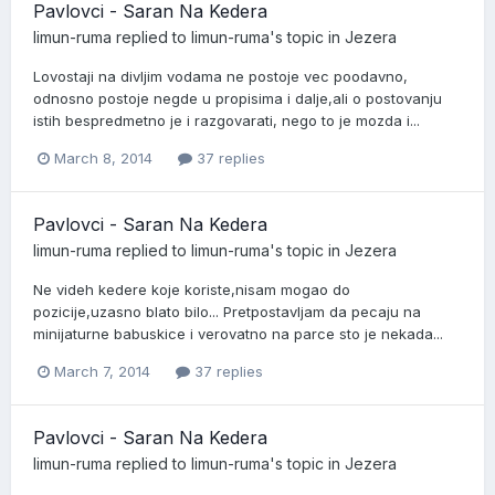
Pavlovci - Saran Na Kedera
limun-ruma
replied to
limun-ruma
's topic in
Jezera
Lovostaji na divljim vodama ne postoje vec poodavno,
odnosno postoje negde u propisima i dalje,ali o postovanju
istih bespredmetno je i razgovarati, nego to je mozda i...
March 8, 2014
37 replies
Pavlovci - Saran Na Kedera
limun-ruma
replied to
limun-ruma
's topic in
Jezera
Ne videh kedere koje koriste,nisam mogao do
pozicije,uzasno blato bilo... Pretpostavljam da pecaju na
minijaturne babuskice i verovatno na parce sto je nekada...
March 7, 2014
37 replies
Pavlovci - Saran Na Kedera
limun-ruma
replied to
limun-ruma
's topic in
Jezera