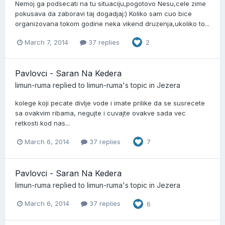
Nemoj ga podsecati na tu situaciju,pogotovo Nesu,cele zime
pokusava da zaboravi taj dogadjaj:) Koliko sam cuo bice
organizovana tokom godine neka vikend druzenja,ukoliko to...
March 7, 2014
37 replies
2
Pavlovci - Saran Na Kedera
limun-ruma
replied to
limun-ruma
's topic in
Jezera
kolege koji pecate divlje vode i imate prilike da se susrecete
sa ovakvim ribama, negujte i cuvajte ovakve sada vec
retkosti kod nas...
March 6, 2014
37 replies
7
Pavlovci - Saran Na Kedera
limun-ruma
replied to
limun-ruma
's topic in
Jezera
March 6, 2014
37 replies
6