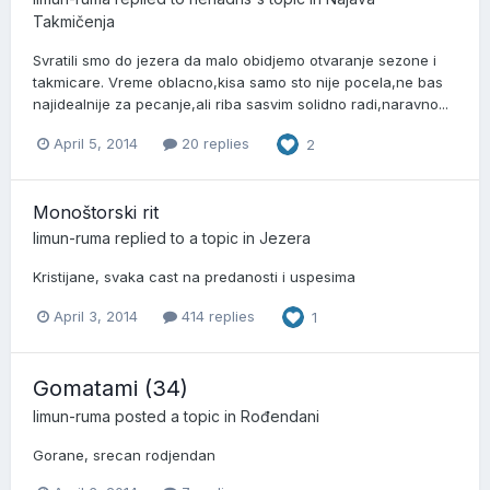
Takmičenja
Svratili smo do jezera da malo obidjemo otvaranje sezone i
takmicare. Vreme oblacno,kisa samo sto nije pocela,ne bas
najidealnije za pecanje,ali riba sasvim solidno radi,naravno...
April 5, 2014
20 replies
2
Monoštorski rit
limun-ruma
replied to a topic in
Jezera
Kristijane, svaka cast na predanosti i uspesima
April 3, 2014
414 replies
1
Gomatami (34)
limun-ruma
posted a topic in
Rođendani
Gorane, srecan rodjendan