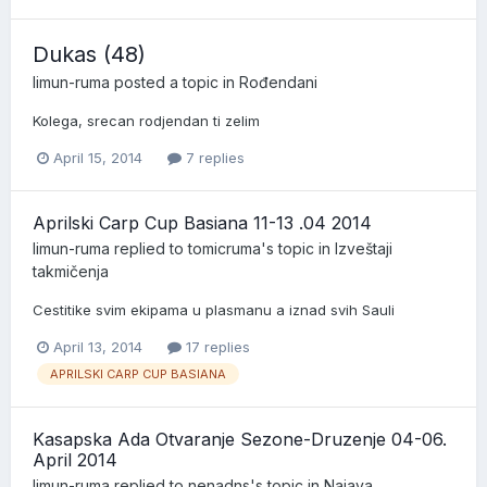
Dukas (48)
limun-ruma
posted a topic in
Rođendani
Kolega, srecan rodjendan ti zelim
April 15, 2014
7 replies
Aprilski Carp Cup Basiana 11-13 .04 2014
limun-ruma
replied to
tomicruma
's topic in
Izveštaji
takmičenja
Cestitike svim ekipama u plasmanu a iznad svih Sauli
April 13, 2014
17 replies
APRILSKI CARP CUP BASIANA
Kasapska Ada Otvaranje Sezone-Druzenje 04-06.
April 2014
limun-ruma
replied to
nenadns
's topic in
Najava