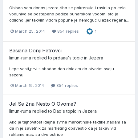
Obisao sam danas jezero,riba se pokrenula i rasirila po celoj
vodi,nivo se postepeno podize bunarskom vodom, sto je
odlicno ,jer takvim vidom popune je nemoguc ulazak regana...
March 25, 2014
854 replies
1
Basiana Donji Petrovci
limun-ruma
replied to
prdaaa
's topic in
Jezera
Lepe vesti,prvi slobodan dan dolazim da otvorim svoju
sezonu
March 19, 2014
854 replies
Jel Se Zna Nesto O Ovome?
limun-ruma
replied to
Dax
's topic in
Jezera
Ako je tajnovitost idejna svrha marketinske taktike,nadam sa
da ih je savetnik za marketing obavestio da je takav vid
reklame mac sa dve ostrice