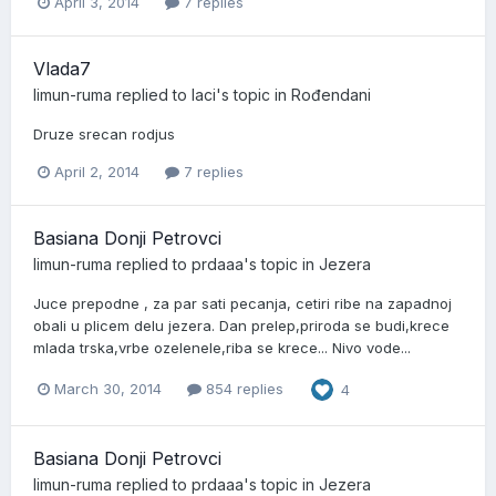
April 3, 2014
7 replies
Vlada7
limun-ruma
replied to
laci
's topic in
Rođendani
Druze srecan rodjus
April 2, 2014
7 replies
Basiana Donji Petrovci
limun-ruma
replied to
prdaaa
's topic in
Jezera
Juce prepodne , za par sati pecanja, cetiri ribe na zapadnoj
obali u plicem delu jezera. Dan prelep,priroda se budi,krece
mlada trska,vrbe ozelenele,riba se krece... Nivo vode...
March 30, 2014
854 replies
4
Basiana Donji Petrovci
limun-ruma
replied to
prdaaa
's topic in
Jezera