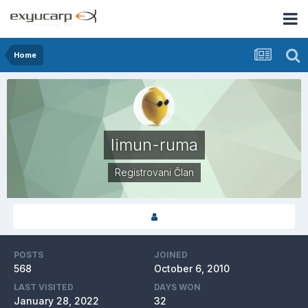
Home
limun-ruma
Registrovani Član
POSTS
JOINED
568
October 6, 2010
LAST VISITED
DAYS WON
January 28, 2022
32