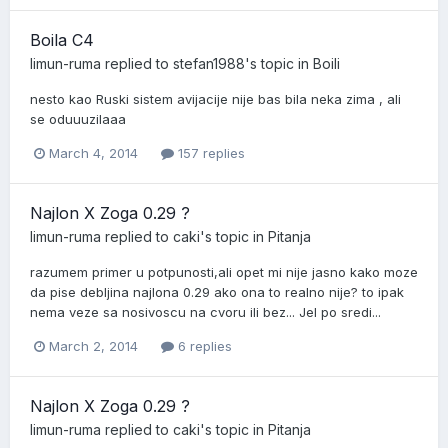
Boila C4
limun-ruma
replied to
stefan1988
's topic in
Boili
nesto kao Ruski sistem avijacije nije bas bila neka zima , ali
se oduuuzilaaa
March 4, 2014
157 replies
Najlon X Zoga 0.29 ?
limun-ruma
replied to
caki
's topic in
Pitanja
razumem primer u potpunosti,ali opet mi nije jasno kako moze
da pise debljina najlona 0.29 ako ona to realno nije? to ipak
nema veze sa nosivoscu na cvoru ili bez... Jel po sredi...
March 2, 2014
6 replies
Najlon X Zoga 0.29 ?
limun-ruma
replied to
caki
's topic in
Pitanja