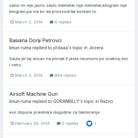
samo mi nije jasno zasto milimetar nije milimetar,kilogram nije
kilogram,pa ma ko da proizvodi.Ne kontam to.
March 2, 2014
6 replies
Basiana Donji Petrovci
limun-ruma
replied to
prdaaa
's topic in
Jezera
Saula jel taj dosao na plovak E jeste neumorni po onakvoj kisi
i vetru
March 2, 2014
854 replies
Airsoft Machine Gun
limun-ruma
replied to
GORANBILLY
's topic in
Razno
evo dopune pravilnika dogodine za takmicenja
February 28, 2014
5 replies
1