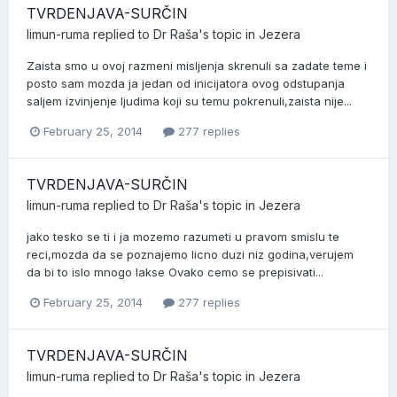
TVRDENJAVA-SURČIN
limun-ruma
replied to
Dr Raša
's topic in
Jezera
Zaista smo u ovoj razmeni misljenja skrenuli sa zadate teme i
posto sam mozda ja jedan od inicijatora ovog odstupanja
saljem izvinjenje ljudima koji su temu pokrenuli,zaista nije...
February 25, 2014
277 replies
TVRDENJAVA-SURČIN
limun-ruma
replied to
Dr Raša
's topic in
Jezera
jako tesko se ti i ja mozemo razumeti u pravom smislu te
reci,mozda da se poznajemo licno duzi niz godina,verujem
da bi to islo mnogo lakse Ovako cemo se prepisivati...
February 25, 2014
277 replies
TVRDENJAVA-SURČIN
limun-ruma
replied to
Dr Raša
's topic in
Jezera