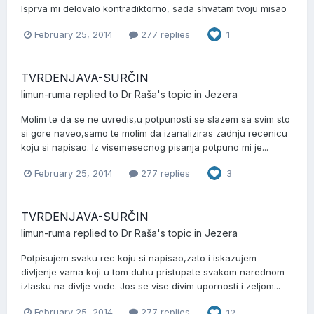
Isprva mi delovalo kontradiktorno, sada shvatam tvoju misao
February 25, 2014
277 replies
1
TVRDENJAVA-SURČIN
limun-ruma
replied to
Dr Raša
's topic in
Jezera
Molim te da se ne uvredis,u potpunosti se slazem sa svim sto
si gore naveo,samo te molim da izanaliziras zadnju recenicu
koju si napisao. Iz visemesecnog pisanja potpuno mi je...
February 25, 2014
277 replies
3
TVRDENJAVA-SURČIN
limun-ruma
replied to
Dr Raša
's topic in
Jezera
Potpisujem svaku rec koju si napisao,zato i iskazujem
divljenje vama koji u tom duhu pristupate svakom narednom
izlasku na divlje vode. Jos se vise divim upornosti i zeljom...
February 25, 2014
277 replies
12