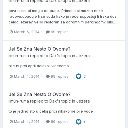
limun-ruma
replied to
Dax
's topic in
Jezera
povrsinski bi moglo da bude...Primetio si mozda neke
radove,ubacuje li se voda kako je receno,postoji li trska duz
celog jezera? Veliki restoran sa ogromnim parkingom? bilo...
March 5, 2014
99 replies
Jel Se Zna Nesto O Ovome?
limun-ruma
replied to
Dax
's topic in
Jezera
nije ni prvi april daleko...videcemo
March 4, 2014
99 replies
2
Jel Se Zna Nesto O Ovome?
limun-ruma
replied to
Dax
's topic in
Jezera
to je jedino sto u celoj prici nikako ne pije vode
March 4, 2014
99 replies
1