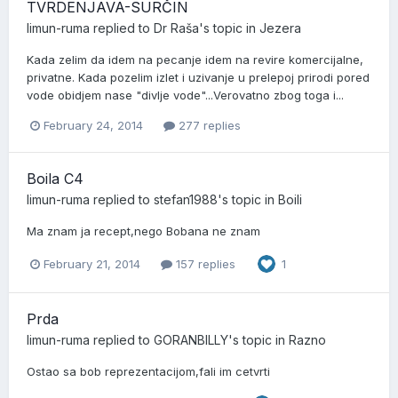
TVRDENJAVA-SURČIN
limun-ruma
replied to
Dr Raša
's topic in
Jezera
Kada zelim da idem na pecanje idem na revire komercijalne,
privatne. Kada pozelim izlet i uzivanje u prelepoj prirodi pored
vode obidjem nase "divlje vode"...Verovatno zbog toga i...
February 24, 2014
277 replies
Boila C4
limun-ruma
replied to
stefan1988
's topic in
Boili
Ma znam ja recept,nego Bobana ne znam
February 21, 2014
157 replies
1
Prda
limun-ruma
replied to
GORANBILLY
's topic in
Razno
Ostao sa bob reprezentacijom,fali im cetvrti