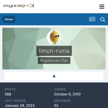
Home
limun-ruma
Registrovani Član
POSTS
JOINED
568
October 6, 2010
LAST VISITED
DAYS WON
January 28, 2022
32