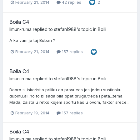
February 21, 2014
42 replies
2
Boila C4
limun-ruma
replied to
stefan1988
's topic in
Boili
A ko vam je taj Boban ?
February 21, 2014
157 replies
1
Boila C4
limun-ruma
replied to
stefan1988
's topic in
Boili
Dobro si iskoristio priliku da provuces jos jednu sustinsku
dubinu,ali,no to bi sada bila opet druga,treca i peta...tema.
Mada, zaista u retko kojem sportu kao u ovom, faktor srece...
February 19, 2014
157 replies
Boila C4
limun-ruma
replied to
stefan1988
's topic in
Boili