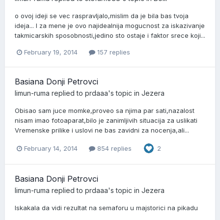
o ovoj ideji se vec raspravljalo,mislim da je bila bas tvoja
ideja... I za mene je ovo najidealnija mogucnost za iskazivanje
takmicarskih sposobnosti,jedino sto ostaje i faktor srece koji...
February 19, 2014
157 replies
Basiana Donji Petrovci
limun-ruma
replied to
prdaaa
's topic in
Jezera
Obisao sam juce momke,proveo sa njima par sati,nazalost
nisam imao fotoaparat,bilo je zanimljivih situacija za uslikati
Vremenske prilike i uslovi ne bas zavidni za nocenja,ali...
February 14, 2014
854 replies
2
Basiana Donji Petrovci
limun-ruma
replied to
prdaaa
's topic in
Jezera
Iskakala da vidi rezultat na semaforu u majstorici na pikadu