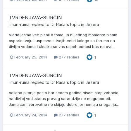
TVRDENJAVA-SURČIN
limun-ruma
replied to
Dr Raša
's topic in
Jezera
Vlado jesmo vec pisali o tome, ja ni jednog momenta nisam
osporio tvoju i uspesnost tvojih cetiri kolega sa foruma na
divljim vodama i ukoliko se vas uspeh odnosi bas na ove...
February 25, 2014
277 replies
1
TVRDENJAVA-SURČIN
limun-ruma
replied to
Dr Raša
's topic in
Jezera
odlicno pitanje posto bar sedam godina nisam stap zabacio
na divljoj vodi,status pravog sarandzije ne mogu poneti.
Jamajcani verovatno ne skijaju dobro jer nemaju snega, ja...
February 24, 2014
277 replies
1