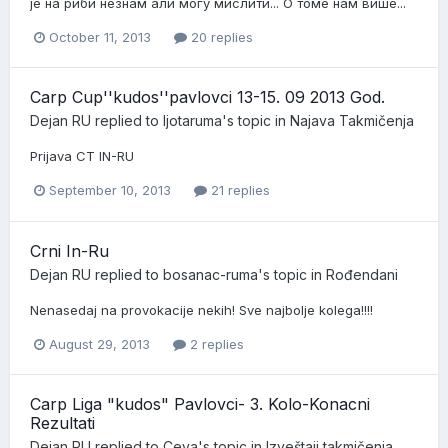
је на риби незнам али могу мислити... О томе нам више...
October 11, 2013
20 replies
Carp Cup''kudos''pavlovci 13-15. 09 2013 God.
Dejan RU
replied to
ljotaruma
's topic in
Najava Takmičenja
Prijava CT IN-RU
September 10, 2013
21 replies
Crni In-Ru
Dejan RU
replied to
bosanac-ruma
's topic in
Rođendani
Nenasedaj na provokacije nekih! Sve najbolje kolega!!!!
August 29, 2013
2 replies
Carp Liga "kudos" Pavlovci- 3. Kolo-Konacni
Rezultati
Dejan RU
replied to
Ceva
's topic in
Izveštaji takmičenja