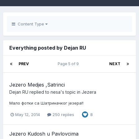
Content Type
Everything posted by Dejan RU
PREV
Page 5 of 9
NEXT
Jezero Medjes ,Satrinci
Dejan RU
replied to
nesa
's topic in
Jezera
Мало фотки са Шатриначког језера!!
May 12, 2014
250 replies
8
Jezero Kudosh u Pavlovcima