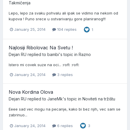
Takmičenja
Lepo, lepo za svaku pohvalu ali ipak se vidimo na nekom od
kupova ! Puno srece u ostvarivanju gore planiranog!!!
January 25, 2014
104 replies
1
Najlosiji Ribolovac Na Svetu !
Dejan RU
replied to
bambi
's topic in
Razno
Istero mi covek suze na oci... :rofl: :rofl:
January 24, 2014
3 replies
Nova Kordina Olova
Dejan RU
replied to
JaneMk
's topic in
Noviteti na tržištu
Eeee sad vec mogu na pecanje, kako bi bez njih, vec sam se
zabrinuo...
January 24, 2014
6 replies
3