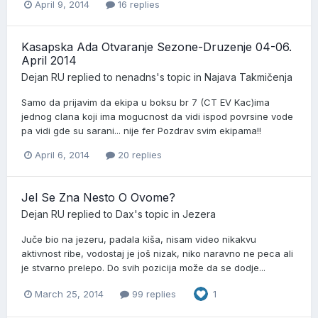
April 9, 2014
16 replies
Kasapska Ada Otvaranje Sezone-Druzenje 04-06.
April 2014
Dejan RU
replied to
nenadns
's topic in
Najava Takmičenja
Samo da prijavim da ekipa u boksu br 7 (CT EV Kac)ima
jednog clana koji ima mogucnost da vidi ispod povrsine vode
pa vidi gde su sarani... nije fer Pozdrav svim ekipama!!
April 6, 2014
20 replies
Jel Se Zna Nesto O Ovome?
Dejan RU
replied to
Dax
's topic in
Jezera
Juče bio na jezeru, padala kiša, nisam video nikakvu
aktivnost ribe, vodostaj je još nizak, niko naravno ne peca ali
je stvarno prelepo. Do svih pozicija može da se dodje...
March 25, 2014
99 replies
1