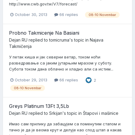
http://www.cwb.gov.tw/V7/forecast/
October 30, 2013
66 replies
08-10 Novembar
Probno Takmicenje Na Basiani
Dejan RU
replied to
tomicruma
's topic in
Najava
Takmičenja
У петак киша и јак северни ветар, током ноћи
разведравање са јаким јутарњим мразом у суботу.
Субота током дана облачно и хладно али са истим...
October 29, 2013
66 replies
2
08-10 Novembar
Greys Platinum 13Ft 3,5Lb
Dejan RU
replied to
Srkijan
's topic in
Štapovi i mašinice
Имао сам прилику да забацујем са поменутим стапом и
тачно је да је веома крут и делује као спод штап а какав