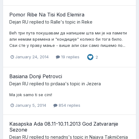
Pomor Ribe Na Tisi Kod Elemira
Dejan RU
replied to
Ralle
's topic in
Reke
Већ три пута покушавам да напишем шта ми је на памети
али немам времена и "кондиције" колико би тога било.
Сви сте у праву мање - више али сви само пишемо по...
January 24, 2014
19 replies
2
Basiana Donji Petrovci
Dejan RU
replied to
prdaaa
's topic in
Jezera
Ma jok samo ti se cini!
January 5, 2014
854 replies
Kasapska Ada 08.11-10.11.2013 God Zatvaranje
Sezone
Dejan RU
replied to
nenadns
's topic in
Najava Takmičenja