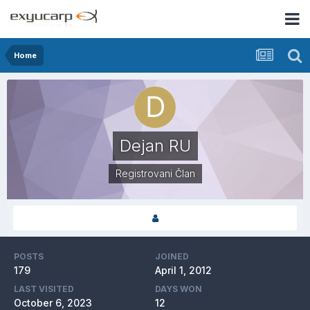
Home
Dejan RU
Registrovani Član
POSTS
JOINED
179
April 1, 2012
LAST VISITED
DAYS WON
October 6, 2023
12