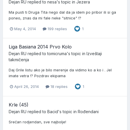
Dejan RU
replied to
nesa
's topic in
Jezera
Ma pusti ti Druga Tita nego dal da ja idem po pribor ili si ga
poneo, znas da mi fale neke "sitnice" !?
May 4, 2014
199 replies
1
Liga Basiana 2014 Prvo Kolo
Dejan RU
replied to
tomicruma
's topic in
Izveštaji
takmičenja
Daj Grile listu ako je bilo merenje da vidimo ko a ko i . Jel
imate vetra !? Pozdrav ekipama
April 26, 2014
18 replies
1
Krle (45)
Dejan RU
replied to
Bacid
's topic in
Rođendani
Srećan rodjendan, sve najbolje!