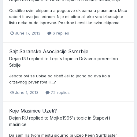
Cestitke svim ekipama a pogotovo ekipama u plasmanu. Mico
saberi ti ovo jos jednom. Nije mi bitno ali ako vec izbacujete
listu neka bude ispravna. Pozdrav i cestitke svim ekipama.
June 17, 2013
6 replies
Sajt Saranske Asocijacije Ssrsrbije
Dejan RU
replied to
Lepi
's topic in
Državno prvenstvo
Srbije
Jebote ovi se ubise od ribe!! Jel to jedno od dva kola
drzavnog prvenstva ili...?
June 1, 2013
72 replies
Koje Masinice Uzeti?
Dejan RU
replied to
Mojke1995
's topic in
Štapovi i
mašinice
Da sam na tvom mestu sigurno bi uzeo Peen Surfblaster