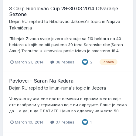
3 Carp Ribolovac Cup 29-30.03.2014 Otvaranje
Sezone
Dejan RU
replied to
Ribolovac Jakovo
's topic in
Najava
Takmičenja
"Ribnjak Zivaca svoje jezero skracuje sa 110 hektara na 40
hektara u kojih ce biti pusteno 30 tona Saranske ribe(Saran-
Amur).Trenutno u zimovniku posle izlova je smesteno 18.4...
March 21, 2014
38 replies
2
Zivaca
Pavlovci - Saran Na Kedera
Dejan RU
replied to
limun-ruma
's topic in
Jezera
Услужно кувам све врсте семенки и храним место које
сте изабрали у терминима које ви одредите. Ваше је само
да ... а да, и да ПЛАТИТЕ. Цена по одласку на место 50...
March 10, 2014
37 replies
1