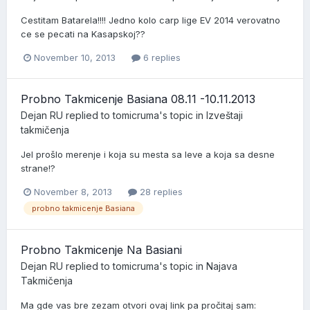
Cestitam Batarela!!!! Jedno kolo carp lige EV 2014 verovatno
ce se pecati na Kasapskoj??
November 10, 2013
6 replies
Probno Takmicenje Basiana 08.11 -10.11.2013
Dejan RU
replied to
tomicruma
's topic in
Izveštaji
takmičenja
Jel prošlo merenje i koja su mesta sa leve a koja sa desne
strane!?
November 8, 2013
28 replies
probno takmicenje Basiana
Probno Takmicenje Na Basiani
Dejan RU
replied to
tomicruma
's topic in
Najava
Takmičenja
Ma gde vas bre zezam otvori ovaj link pa pročitaj sam: