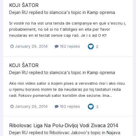
KOJI ŠATOR
Dejan RU
replied to
slamcica
's topic in
Kamp oprema
Si vostè no ha vist una tenda de campanya en què s'escriu i,
probablement, no sé si no t'allotges en ella per favor
neudaras en el teclat sense cap raó. Je l s ad O K!!
January 29, 2014
162 replies
2
KOJI ŠATOR
Dejan RU
replied to
slamcica
's topic in
Kamp oprema
Ako nisi video sator o kojem pises a verovatno nisi i ako nisu
u njemu boravio molim te da neudaras po toj tastaturi reda
radi. Foksov pomenuti sator koristim dve sezone. Ima...
January 29, 2014
162 replies
3
Ribolovac Liga Na Polu-Divljoj Vodi Zivaca 2014
Dejan RU
replied to
Ribolovac Jakovo
's topic in
Najava