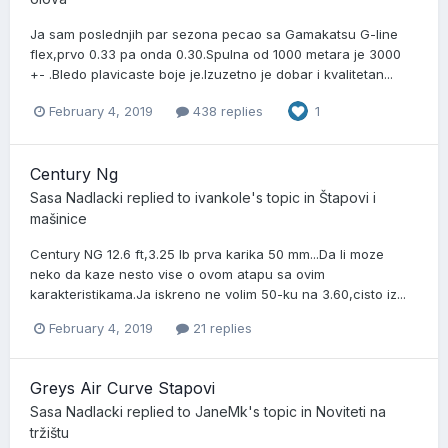
Ja sam poslednjih par sezona pecao sa Gamakatsu G-line
flex,prvo 0.33 pa onda 0.30.Spulna od 1000 metara je 3000
+- .Bledo plavicaste boje je.Izuzetno je dobar i kvalitetan...
February 4, 2019
438 replies
1
Century Ng
Sasa Nadlacki
replied to
ivankole
's topic in
Štapovi i
mašinice
Century NG 12.6 ft,3.25 lb prva karika 50 mm...Da li moze
neko da kaze nesto vise o ovom atapu sa ovim
karakteristikama.Ja iskreno ne volim 50-ku na 3.60,cisto iz...
February 4, 2019
21 replies
Greys Air Curve Stapovi
Sasa Nadlacki
replied to
JaneMk
's topic in
Noviteti na
tržištu