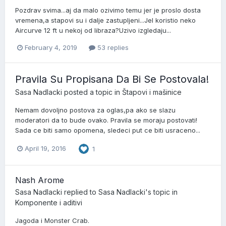
Pozdrav svima...aj da malo ozivimo temu jer je proslo dosta
vremena,a stapovi su i dalje zastupljeni...Jel koristio neko
Aircurve 12 ft u nekoj od libraza?Uzivo izgledaju...
February 4, 2019
53 replies
Pravila Su Propisana Da Bi Se Postovala!
Sasa Nadlacki
posted a topic in
Štapovi i mašinice
Nemam dovoljno postova za oglas,pa ako se slazu
moderatori da to bude ovako. Pravila se moraju postovati!
Sada ce biti samo opomena, sledeci put ce biti usraceno...
April 19, 2016
1
Nash Arome
Sasa Nadlacki
replied to
Sasa Nadlacki
's topic in
Komponente i aditivi
Jagoda i Monster Crab.