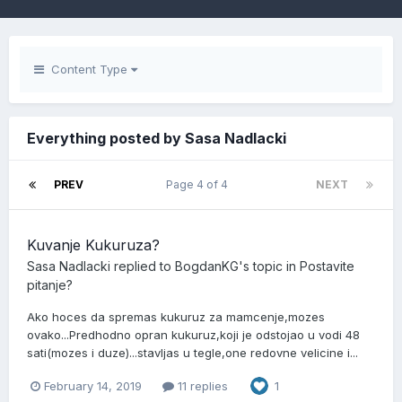
Content Type
Everything posted by Sasa Nadlacki
PREV
Page 4 of 4
NEXT
Kuvanje Kukuruza?
Sasa Nadlacki
replied to
BogdanKG
's topic in
Postavite
pitanje?
Ako hoces da spremas kukuruz za mamcenje,mozes
ovako...Predhodno opran kukuruz,koji je odstojao u vodi 48
sati(mozes i duze)...stavljas u tegle,one redovne velicine i...
February 14, 2019
11 replies
1