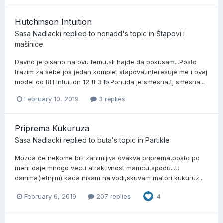
Hutchinson Intuition
Sasa Nadlacki
replied to
nenadd
's topic in
Štapovi i
mašinice
Davno je pisano na ovu temu,ali hajde da pokusam...Posto
trazim za sebe jos jedan komplet stapova,interesuje me i ovaj
model od RH Intuition 12 ft 3 lb.Ponuda je smesna,tj smesna...
February 10, 2019
3 replies
Priprema Kukuruza
Sasa Nadlacki
replied to
buta
's topic in
Partikle
Mozda ce nekome biti zanimljiva ovakva priprema,posto po
meni daje mnogo vecu atraktivnost mamcu,spodu...U
danima(letnjim) kada nisam na vodi,skuvam matori kukuruz...
February 6, 2019
207 replies
4