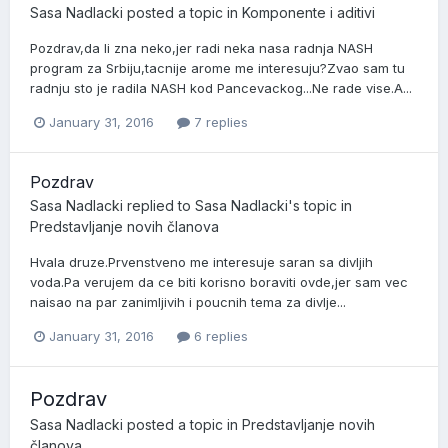
Sasa Nadlacki
posted a topic in
Komponente i aditivi
Pozdrav,da li zna neko,jer radi neka nasa radnja NASH
program za Srbiju,tacnije arome me interesuju?Zvao sam tu
radnju sto je radila NASH kod Pancevackog...Ne rade vise.A...
January 31, 2016
7 replies
Pozdrav
Sasa Nadlacki
replied to
Sasa Nadlacki
's topic in
Predstavljanje novih članova
Hvala druze.Prvenstveno me interesuje saran sa divljih
voda.Pa verujem da ce biti korisno boraviti ovde,jer sam vec
naisao na par zanimljivih i poucnih tema za divlje...
January 31, 2016
6 replies
Pozdrav
Sasa Nadlacki
posted a topic in
Predstavljanje novih
članova