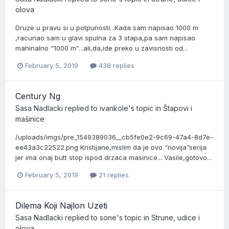
olova
Druze u pravu si u potpunosti...Kada sam napisao 1000 m
,racunao sam u glavi spulna za 3 stapa,pa sam napisao
mahinalno “1000 m”...ali,da,ide preko u zavisnosti od...
February 5, 2019
438 replies
Century Ng
Sasa Nadlacki
replied to
ivankole
's topic in
Štapovi i
mašinice
/uploads/imgs/pre_1549389036__cb5fe0e2-9c69-47a4-8d7e-
ee43a3c22522.png Kristijane,mislim da je ovo “novija”serija
jer ima onaj butt stop ispod drzaca masinice... Vasile,gotovo...
February 5, 2019
21 replies
Dilema Koji Najlon Uzeti
Sasa Nadlacki
replied to
sone
's topic in
Strune, udice i
olova