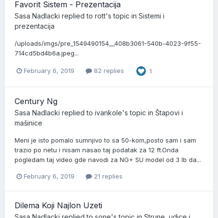
Favorit Sistem - Prezentacija
Sasa Nadlacki
replied to
rott
's topic in
Sistemi i
prezentacija
/uploads/imgs/pre_1549490154__408b3061-540b-4023-9f55-
714cd5bd4b6a.jpeg...
February 6, 2019
82 replies
1
Century Ng
Sasa Nadlacki
replied to
ivankole
's topic in
Štapovi i
mašinice
Meni je isto pomalo sumnjivo to sa 50-kom,posto sam i sam
trazio po netu i nisam nasao taj podatak za 12 ft.Onda
pogledam taj video gde navodi za NG+ SU model od 3 lb da...
February 6, 2019
21 replies
Dilema Koji Najlon Uzeti
Sasa Nadlacki
replied to
sone
's topic in
Strune, udice i