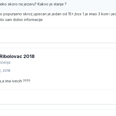
eko skoro na jezeru? Kakvo je stanje ?
lo popunjeno skroz,upecan je jedan od 15+,box 1 je imao 3 kom i je
sto sam dobio informacije
Ribolovac 2018
ičenja
2, 2018
,a ima ivecih ????