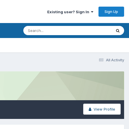
Sign Up
Existing user? Sign In
All Activity
View Profile