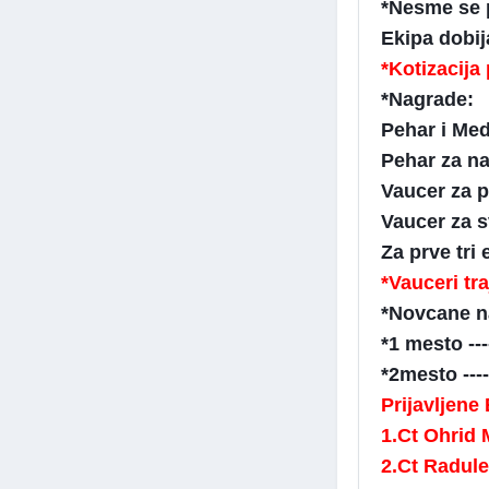
*Nesme se p
Ekipa dobij
*Kotizacija
*Nagrade:
Pehar i Med
Pehar za na
Vaucer za p
Vaucer za s
Za prve tri
*Vauceri tr
*Novcane n
*1 mesto ---
*2mesto ----
Prijavljene
1.Ct Ohrid
2.Ct Radule