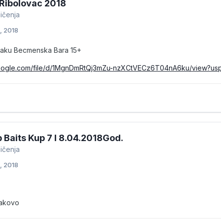
Ribolovac 2018
ičenja
, 2018
jaku Becmenska Bara 15+
.google.com/file/d/1MgnDmRtQj3mZu-nzXCtVECz6T04nA6ku/view?us
 Baits Kup 7 I 8.04.2018God.
ičenja
, 2018
Jakovo