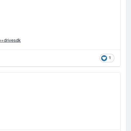
p=drivesdk
1