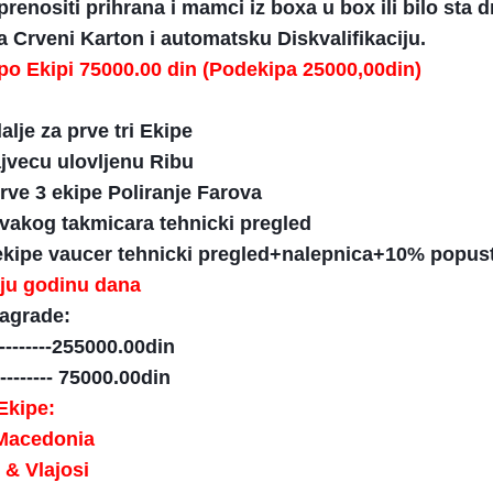
renositi prihrana i mamci iz boxa u box ili bilo sta
a Crveni Karton i automatsku Diskvalifikaciju.
 po Ekipi 75000.00 din (Podekipa 25000,00din)
alje za prve tri Ekipe
jvecu ulovljenu Ribu
rve 3 ekipe Poliranje Farova
vakog takmicara tehnicki pregled
 ekipe vaucer tehnicki pregled+nalepnica+10% popust
aju godinu dana
agrade:
--------255000.00din
-------- 75000.00din
 Ekipe:
 Macedonia
 & Vlajosi