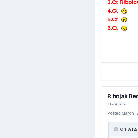
3.Ct Ribol
4.Ct
5.Ct
6.Ct
Ribnjak B
in
Jezera
Posted
March 1
On 3/12/