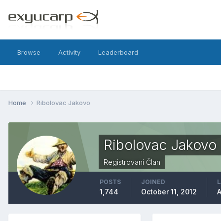
Browse
Activity
Leaderboard
Home
Ribolovac Jakovo
Ribolovac Jakovo
Registrovani Član
POSTS
JOINED
L
1,744
October 11, 2012
A