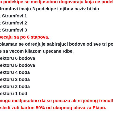
ba podekipe se medjusobno dogovaraju koja ce podek
trumfovi imaju 3 podekipe i njihov naziv bi bio
t Strumfovi 1
t Strumfovi 2
t Strumfovi 3
ecaju sa po 6 stapova.
plasman se odredjuje sabirajuci bodove od sve tri p
je sa vecom kilazom upecane Ribe.
sektoru 6 bodova
sektoru 5 bodova
sektoru 4 boda
sektoru 3 boda
sektoru 2 boda
ektoru 1 bod
mogu medjusobno da se pomazu ali ni jednog trenutk
ledi zuti karton 50% od ukupnog ulova za Ekipu.