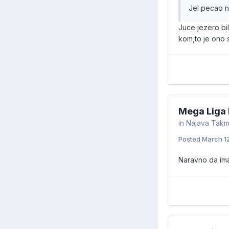
Jel pecao n
Juce jezero bi
kom,to je ono 
Mega Liga 
in
Najava Takm
Posted
March 1
Naravno da ima