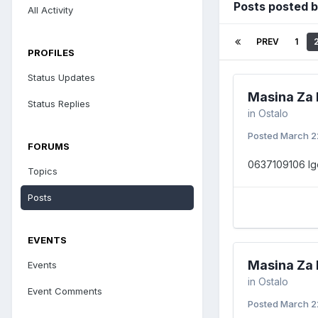
Posts posted 
All Activity
PREV
1
PROFILES
Status Updates
Masina Za 
Status Replies
in
Ostalo
Posted
March 2
FORUMS
0637109106 Igo
Topics
Posts
EVENTS
Masina Za 
Events
in
Ostalo
Event Comments
Posted
March 2