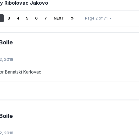
by Ribolovac Jakovo
2
3
4
5
6
7
NEXT
Page 2 of 71
Boile
2, 2018
r Banatski Karlovac
Boile
2, 2018