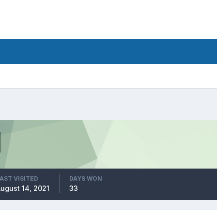
AST VISITED
DAYS WON
ugust 14, 2021
33