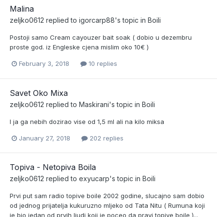
Malina
zeljko0612
replied to
igorcarp88
's topic in
Boili
Postoji samo Cream cayouzer bait soak ( dobio u dezembru
proste god. iz Engleske cjena mislim oko 10€ )
February 3, 2018
10 replies
Savet Oko Mixa
zeljko0612
replied to
Maskirani
's topic in
Boili
I ja ga nebih dozirao vise od 1,5 ml ali na kilo miksa
January 27, 2018
202 replies
Topiva - Netopiva Boila
zeljko0612
replied to
exyucarp
's topic in
Boili
Prvi put sam radio topive boile 2002 godine, slucajno sam dobio
od jednog prijatelja kukuruzno mljeko od Tata Nitu ( Rumuna koji
je bio jedan od prvih ljudi koji je poceo da pravi topive boile )...