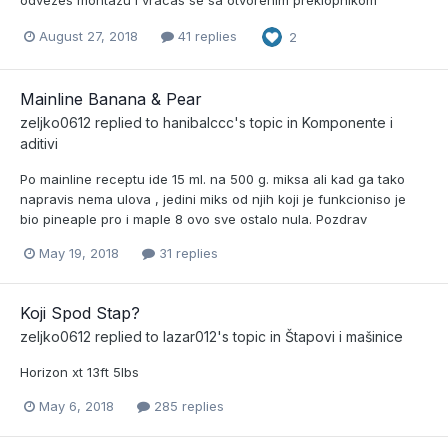
August 27, 2018
41 replies
2
Mainline Banana & Pear
zeljko0612
replied to
hanibalccc
's topic in
Komponente i
aditivi
Po mainline receptu ide 15 ml. na 500 g. miksa ali kad ga tako
napravis nema ulova , jedini miks od njih koji je funkcioniso je
bio pineaple pro i maple 8 ovo sve ostalo nula. Pozdrav
May 19, 2018
31 replies
Koji Spod Stap?
zeljko0612
replied to
lazar012
's topic in
Štapovi i mašinice
Horizon xt 13ft 5lbs
May 6, 2018
285 replies