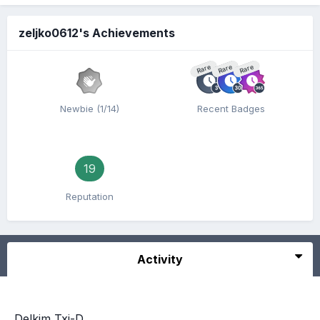
zeljko0612's Achievements
Rare
Rare
Rare
Newbie (1/14)
Recent Badges
19
Reputation
Activity
Delkim Txi-D