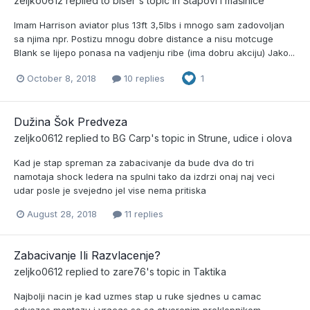
zeljko0612
replied to
biser
's topic in
Štapovi i mašinice
Imam Harrison aviator plus 13ft 3,5lbs i mnogo sam zadovoljan
sa njima npr. Postizu mnogu dobre distance a nisu motcuge
Blank se lijepo ponasa na vadjenju ribe (ima dobru akciju) Jako...
October 8, 2018
10 replies
1
Dužina Šok Predveza
zeljko0612
replied to
BG Carp
's topic in
Strune, udice i olova
Kad je stap spreman za zabacivanje da bude dva do tri
namotaja shock ledera na spulni tako da izdrzi onaj naj veci
udar posle je svejedno jel vise nema pritiska
August 28, 2018
11 replies
Zabacivanje Ili Razvlacenje?
zeljko0612
replied to
zare76
's topic in
Taktika
Najbolji nacin je kad uzmes stap u ruke sjednes u camac
odvezes montazu i vracas se sa otvorenim preklopnikom