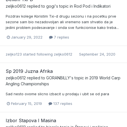
zeljko0612
replied to
gogi
's topic in
Rod Pod i Indikatori
Pozdrav kolege Koristim Txi-d drugu sezonu i na pocetku prve
sezone sam bio nezadovoljan ali vremeno sam shvatio da je
jedini problem podesavanje i onda sve funkcionise kako treba...
January 29, 2022
7 replies
zeljko123
started following
zeljko0612
September 24, 2020
Sp 2019 Juzna Afrika
zeljko0612
replied to
GORANBILLY
's topic in
2019 World Carp
Angling Championships
Sad nesto ovome slicno izbacit u prodaju i ubit se od para
February 15, 2019
137 replies
Izbor Stapova I Masina