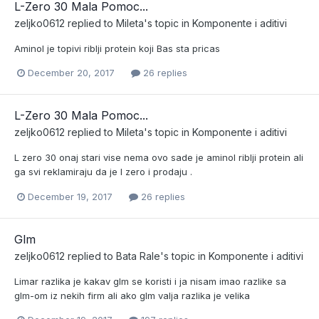
L-Zero 30 Mala Pomoc...
zeljko0612
replied to
Mileta
's topic in
Komponente i aditivi
Aminol je topivi riblji protein koji Bas sta pricas
December 20, 2017
26 replies
L-Zero 30 Mala Pomoc...
zeljko0612
replied to
Mileta
's topic in
Komponente i aditivi
L zero 30 onaj stari vise nema ovo sade je aminol riblji protein ali
ga svi reklamiraju da je l zero i prodaju .
December 19, 2017
26 replies
Glm
zeljko0612
replied to
Bata Rale
's topic in
Komponente i aditivi
Limar razlika je kakav glm se koristi i ja nisam imao razlike sa
glm-om iz nekih firm ali ako glm valja razlika je velika