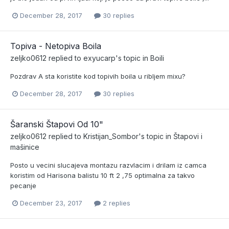
December 28, 2017
30 replies
Topiva - Netopiva Boila
zeljko0612
replied to
exyucarp
's topic in
Boili
Pozdrav A sta koristite kod topivih boila u ribljem mixu?
December 28, 2017
30 replies
Šaranski Štapovi Od 10"
zeljko0612
replied to
Kristijan_Sombor
's topic in
Štapovi i
mašinice
Posto u vecini slucajeva montazu razvlacim i drilam iz camca
koristim od Harisona balistu 10 ft 2 ,75 optimalna za takvo
pecanje
December 23, 2017
2 replies