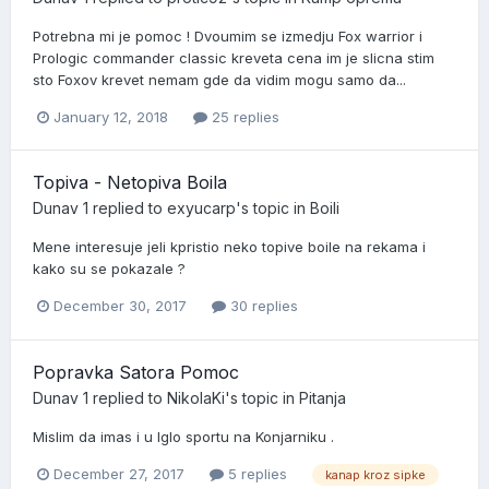
Potrebna mi je pomoc ! Dvoumim se izmedju Fox warrior i
Prologic commander classic kreveta cena im je slicna stim
sto Foxov krevet nemam gde da vidim mogu samo da...
January 12, 2018
25 replies
Topiva - Netopiva Boila
Dunav 1
replied to
exyucarp
's topic in
Boili
Mene interesuje jeli kpristio neko topive boile na rekama i
kako su se pokazale ?
December 30, 2017
30 replies
Popravka Satora Pomoc
Dunav 1
replied to
NikolaKi
's topic in
Pitanja
Mislim da imas i u Iglo sportu na Konjarniku .
December 27, 2017
5 replies
kanap kroz sipke