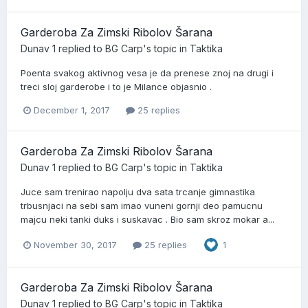
Garderoba Za Zimski Ribolov Šarana
Dunav 1
replied to
BG Carp
's topic in
Taktika
Poenta svakog aktivnog vesa je da prenese znoj na drugi i
treci sloj garderobe i to je Milance objasnio .
December 1, 2017
25 replies
Garderoba Za Zimski Ribolov Šarana
Dunav 1
replied to
BG Carp
's topic in
Taktika
Juce sam trenirao napolju dva sata trcanje gimnastika
trbusnjaci na sebi sam imao vuneni gornji deo pamucnu
majcu neki tanki duks i suskavac . Bio sam skroz mokar a...
November 30, 2017
25 replies
1
Garderoba Za Zimski Ribolov Šarana
Dunav 1
replied to
BG Carp
's topic in
Taktika