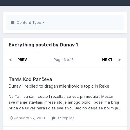
Content Type
Everything posted by Dunav 1
PREV
Page 3 of 6
NEXT
Tamiš Kod Pančeva
Dunav 1
replied to
dragan milenkovic
's topic in
Reke
Na Tamisu sam cesto I rezultati se vec primecuju . Mestani
sve manje stavljaju mreze sto je mnogo bitno i poselima bruji
prica da Oliver hara i dize sve zivo . Jedino cega se bojim je...
January 27, 2018
97 replies