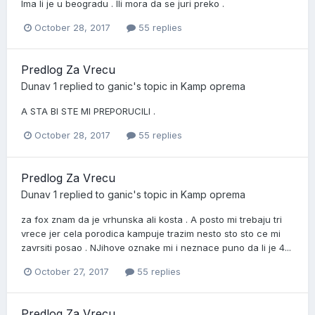
Ima li je u beogradu . Ili mora da se juri preko .
October 28, 2017
55 replies
Predlog Za Vrecu
Dunav 1
replied to
ganic
's topic in
Kamp oprema
A STA BI STE MI PREPORUCILI .
October 28, 2017
55 replies
Predlog Za Vrecu
Dunav 1
replied to
ganic
's topic in
Kamp oprema
za fox znam da je vrhunska ali kosta . A posto mi trebaju tri
vrece jer cela porodica kampuje trazim nesto sto sto ce mi
zavrsiti posao . NJihove oznake mi i neznace puno da li je 4...
October 27, 2017
55 replies
Predlog Za Vrecu