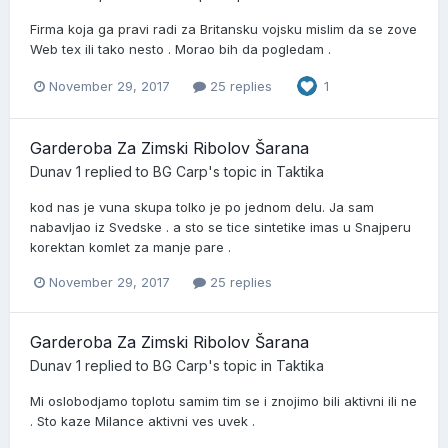
Firma koja ga pravi radi za Britansku vojsku mislim da se zove
Web tex ili tako nesto . Morao bih da pogledam .
November 29, 2017
25 replies
1
Garderoba Za Zimski Ribolov Šarana
Dunav 1
replied to
BG Carp
's topic in
Taktika
kod nas je vuna skupa tolko je po jednom delu. Ja sam
nabavljao iz Svedske . a sto se tice sintetike imas u Snajperu
korektan komlet za manje pare .
November 29, 2017
25 replies
Garderoba Za Zimski Ribolov Šarana
Dunav 1
replied to
BG Carp
's topic in
Taktika
Mi oslobodjamo toplotu samim tim se i znojimo bili aktivni ili ne
. Sto kaze Milance aktivni ves uvek .