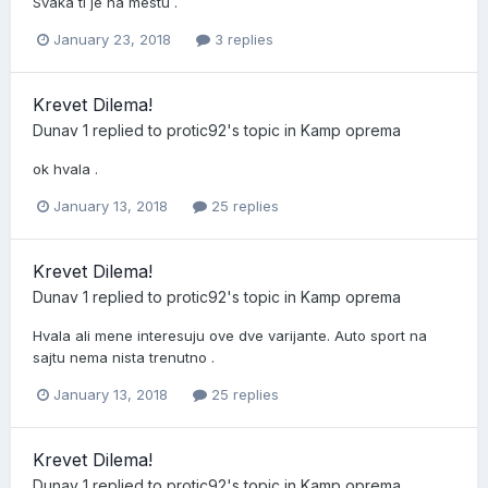
Svaka ti je na mestu .
January 23, 2018
3 replies
Krevet Dilema!
Dunav 1
replied to
protic92
's topic in
Kamp oprema
ok hvala .
January 13, 2018
25 replies
Krevet Dilema!
Dunav 1
replied to
protic92
's topic in
Kamp oprema
Hvala ali mene interesuju ove dve varijante. Auto sport na
sajtu nema nista trenutno .
January 13, 2018
25 replies
Krevet Dilema!
Dunav 1
replied to
protic92
's topic in
Kamp oprema