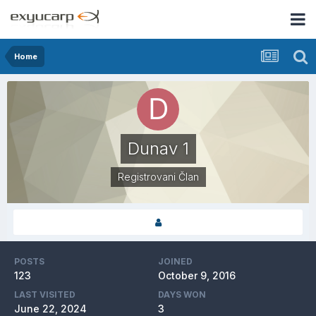
Home
Dunav 1
Registrovani Član
POSTS
JOINED
123
October 9, 2016
LAST VISITED
DAYS WON
June 22, 2024
3