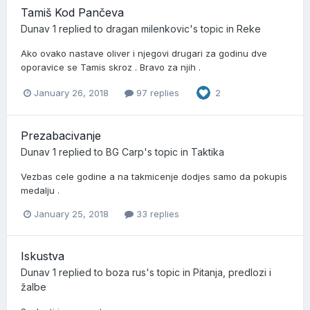
Tamiš Kod Pančeva
Dunav 1
replied to
dragan milenkovic
's topic in
Reke
Ako ovako nastave oliver i njegovi drugari za godinu dve
oporavice se Tamis skroz . Bravo za njih .
January 26, 2018
97 replies
2
Prezabacivanje
Dunav 1
replied to
BG Carp
's topic in
Taktika
Vezbas cele godine a na takmicenje dodjes samo da pokupis
medalju .
January 25, 2018
33 replies
Iskustva
Dunav 1
replied to
boza rus
's topic in
Pitanja, predlozi i
žalbe