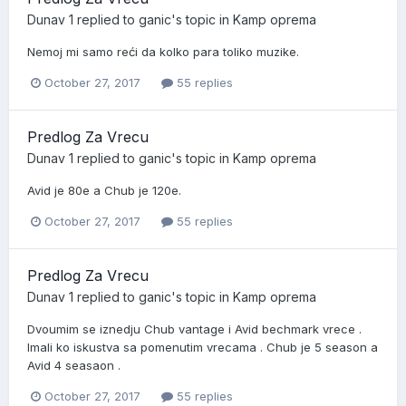
Dunav 1
replied to
ganic
's topic in
Kamp oprema
Nemoj mi samo reći da kolko para toliko muzike.
October 27, 2017
55 replies
Predlog Za Vrecu
Dunav 1
replied to
ganic
's topic in
Kamp oprema
Avid je 80e a Chub je 120e.
October 27, 2017
55 replies
Predlog Za Vrecu
Dunav 1
replied to
ganic
's topic in
Kamp oprema
Dvoumim se iznedju Chub vantage i Avid bechmark vrece .
Imali ko iskustva sa pomenutim vrecama . Chub je 5 season a
Avid 4 seasaon .
October 27, 2017
55 replies