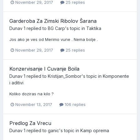
November 29, 2017
25 replies
Garderoba Za Zimski Ribolov Šarana
Dunav 1
replied to
BG Carp
's topic in
Taktika
Jos ako je ves od Merimo vune . Nema bolje .
November 29, 2017
25 replies
Konzervisanje I Cuvanje Boila
Dunav 1
replied to
Kristijan_Sombor
's topic in
Komponente
i aditivi
Koliko doziras na kilo ?
November 13, 2017
106 replies
Predlog Za Vrecu
Dunav 1
replied to
ganic
's topic in
Kamp oprema