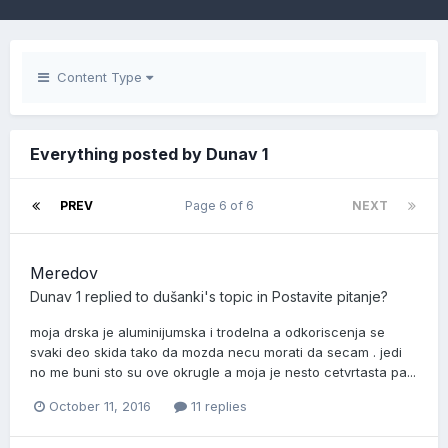
Content Type
Everything posted by Dunav 1
PREV
Page 6 of 6
NEXT
Meredov
Dunav 1
replied to
dušanki
's topic in
Postavite pitanje?
moja drska je aluminijumska i trodelna a odkoriscenja se
svaki deo skida tako da mozda necu morati da secam . jedi
no me buni sto su ove okrugle a moja je nesto cetvrtasta pa...
October 11, 2016
11 replies