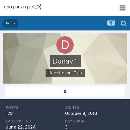
Home
Dunav 1
Registrovani Član
POSTS
JOINED
123
October 9, 2016
LAST VISITED
DAYS WON
June 22, 2024
3