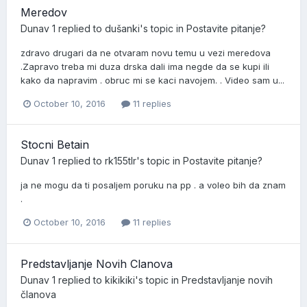
Meredov
Dunav 1
replied to
dušanki
's topic in
Postavite pitanje?
zdravo drugari da ne otvaram novu temu u vezi meredova
.Zapravo treba mi duza drska dali ima negde da se kupi ili
kako da napravim . obruc mi se kaci navojem. . Video sam u...
October 10, 2016
11 replies
Stocni Betain
Dunav 1
replied to
rk155tlr
's topic in
Postavite pitanje?
ja ne mogu da ti posaljem poruku na pp . a voleo bih da znam
.
October 10, 2016
11 replies
Predstavljanje Novih Clanova
Dunav 1
replied to
kikikiki
's topic in
Predstavljanje novih
članova