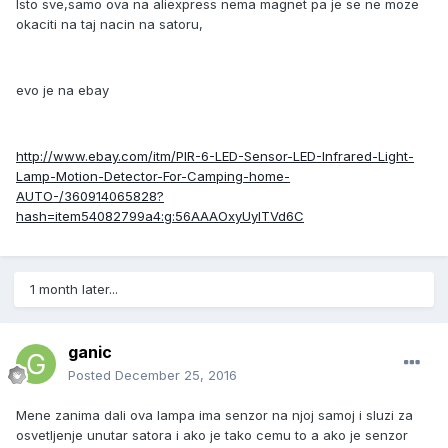
Isto sve,samo ova na aliexpress nema magnet pa je se ne moze
okaciti na taj nacin na satoru,
evo je na ebay
http://www.ebay.com/itm/PIR-6-LED-Sensor-LED-Infrared-Light-
Lamp-Motion-Detector-For-Camping-home-
AUTO-/360914065828?
hash=item54082799a4:g:56AAAOxyUylTVd6C
1 month later...
ganic
Posted
December 25, 2016
Mene zanima dali ova lampa ima senzor na njoj samoj i sluzi za
osvetljenje unutar satora i ako je tako cemu to a ako je senzor