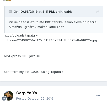
On 10/25/2016 at 8:11 PM, shiki said:
Mislim da to izlazi iz iste PRC fabrike, samo slova drugačija.
A možda i grešim... možda Jane zna?
http://uploads.tapatalk-
cdn.com/20161025/a4175c314246e57dc8c5025a8a9f622a.jpg
AllyExpress 3.8€ jako lici
Sent from my SM-G935F using Tapatalk
Carp Yo Yo
Posted
October 25, 2016