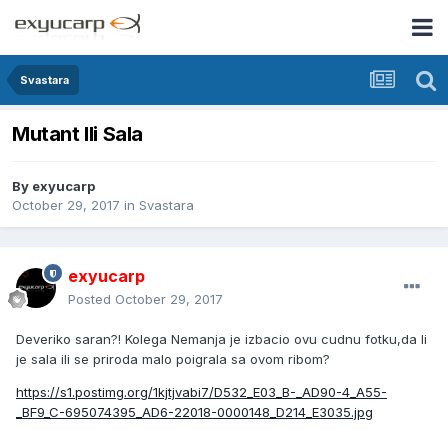
Svastara
Mutant Ili Sala
By
exyucarp
October 29, 2017
in
Svastara
exyucarp
Posted
October 29, 2017
Deveriko saran?! Kolega Nemanja je izbacio ovu cudnu fotku,da li
je sala ili se priroda malo poigrala sa ovom ribom?
https://s1.postimg.org/1kjtjvabi7/D532_E03_B-_AD90-4_A55-
_BF9_C-695074395_AD6-22018-0000148_D214_E3035.jpg