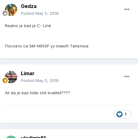
Gedza
Posted
May 5, 2018
Realno je kad je C- Linè
Послато са SM-N950F уз помоћ Тапатока
Limar
Posted
May 5, 2018
Ali da je bas toliki shit kvalitet????
1