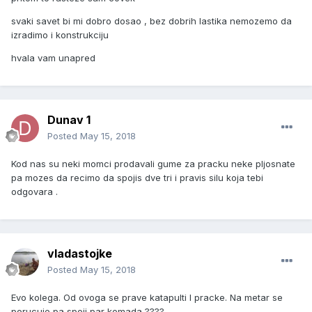
svaki savet bi mi dobro dosao , bez dobrih lastika nemozemo da
izradimo i konstrukciju
hvala vam unapred
Dunav 1
Posted
May 15, 2018
Kod nas su neki momci prodavali gume za pracku neke pljosnate
pa mozes da recimo da spojis dve tri i pravis silu koja tebi
odgovara .
vladastojke
Posted
May 15, 2018
Evo kolega. Od ovoga se prave katapulti I pracke. Na metar se
porucuje pa spoji par komada ????