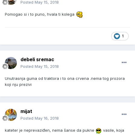
Posted
May 15, 2018
Pomogao si i to puno, hvala ti kolega
1
debeli sremac
Posted
May 15, 2018
Unutrasnja guma od traktora i to ona crvena .nema tog prozora
koji nju prezivi
mijat
Posted
May 16, 2018
kateter je neprevaziđen, nema šanse da pukne
vasile, koja