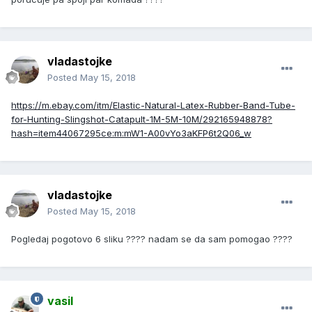
vladastojke
Posted
May 15, 2018
https://m.ebay.com/itm/Elastic-Natural-Latex-Rubber-Band-Tube-
for-Hunting-Slingshot-Catapult-1M-5M-10M/292165948878?
hash=item44067295ce:m:mW1-A00vYo3aKFP6t2Q06_w
vladastojke
Posted
May 15, 2018
Pogledaj pogotovo 6 sliku ???? nadam se da sam pomogao ????
vasil