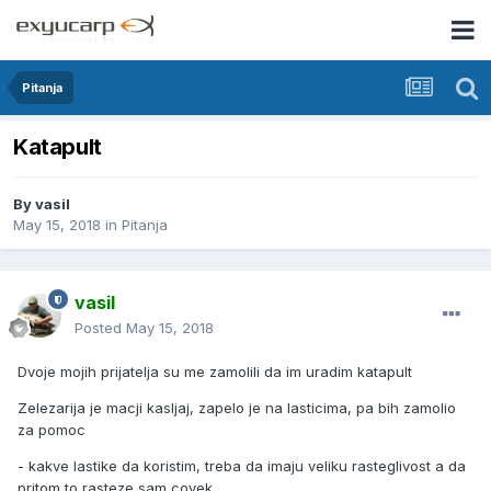
Pitanja
Katapult
By
vasil
May 15, 2018
in
Pitanja
vasil
Posted
May 15, 2018
Dvoje mojih prijatelja su me zamolili da im uradim katapult
Zelezarija je macji kasljaj, zapelo je na lasticima, pa bih zamolio
za pomoc
- kakve lastike da koristim, treba da imaju veliku rasteglivost a da
pritom to rasteze sam covek