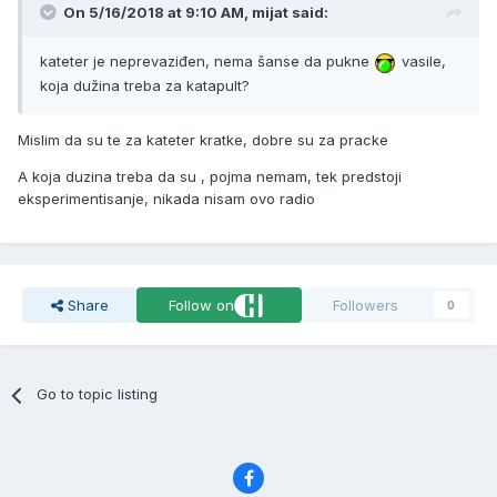
On 5/16/2018 at 9:10 AM, mijat said:
kateter je neprevaziđen, nema šanse da pukne
vasile,
koja dužina treba za katapult?
Mislim da su te za kateter kratke, dobre su za pracke
A koja duzina treba da su , pojma nemam, tek predstoji
eksperimentisanje, nikada nisam ovo radio
Share
Follow on
Followers
0
Go to topic listing