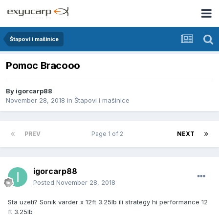
Štapovi i mašinice
Pomoc Bracooo
By
igorcarp88
November 28, 2018
in
Štapovi i mašinice
PREV
Page 1 of 2
NEXT
igorcarp88
Posted
November 28, 2018
Sta uzeti? Sonik varder x 12ft 3.25lb ili strategy hi performance 12
ft 3.25lb