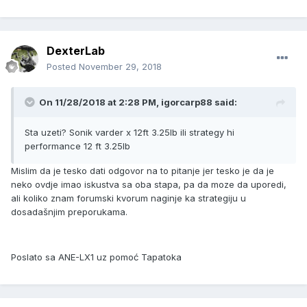
DexterLab
Posted
November 29, 2018
On 11/28/2018 at 2:28 PM, igorcarp88 said:
Sta uzeti? Sonik varder x 12ft 3.25lb ili strategy hi
performance 12 ft 3.25lb
Mislim da je tesko dati odgovor na to pitanje jer tesko je da je
neko ovdje imao iskustva sa oba stapa, pa da moze da uporedi,
ali koliko znam forumski kvorum naginje ka strategiju u
dosadašnjim preporukama.
Poslato sa ANE-LX1 uz pomoć Tapatoka