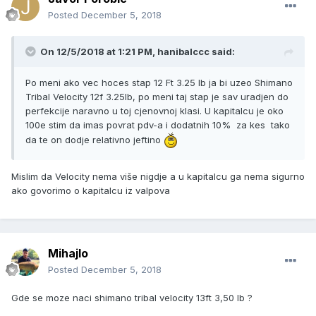
Posted
December 5, 2018
On 12/5/2018 at 1:21 PM, hanibalccc said:
Po meni ako vec hoces stap 12 Ft 3.25 lb ja bi uzeo Shimano
Tribal Velocity 12f 3.25lb, po meni taj stap je sav uradjen do
perfekcije naravno u toj cjenovnoj klasi. U kapitalcu je oko
100e stim da imas povrat pdv-a i dodatnih 10% za kes tako
da te on dodje relativno jeftino
Mislim da Velocity nema više nigdje a u kapitalcu ga nema sigurno
ako govorimo o kapitalcu iz valpova
Mihajlo
Posted
December 5, 2018
Gde se moze naci shimano tribal velocity 13ft 3,50 lb ?