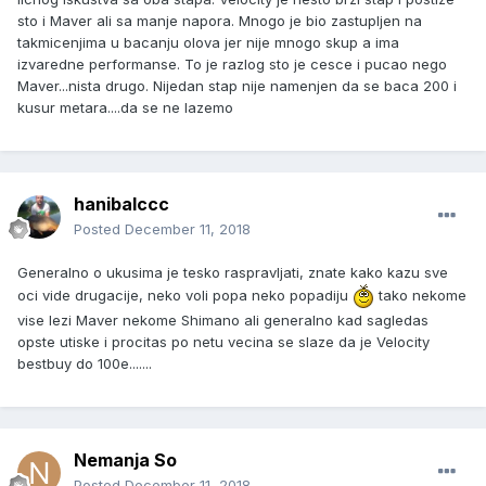
sto i Maver ali sa manje napora. Mnogo je bio zastupljen na
takmicenjima u bacanju olova jer nije mnogo skup a ima
izvaredne performanse. To je razlog sto je cesce i pucao nego
Maver...nista drugo. Nijedan stap nije namenjen da se baca 200 i
kusur metara....da se ne lazemo
hanibalccc
Posted
December 11, 2018
Generalno o ukusima je tesko raspravljati, znate kako kazu sve
oci vide drugacije, neko voli popa neko popadiju
tako nekome
vise lezi Maver nekome Shimano ali generalno kad sagledas
opste utiske i procitas po netu vecina se slaze da je Velocity
bestbuy do 100e.......
Nemanja So
Posted
December 11, 2018