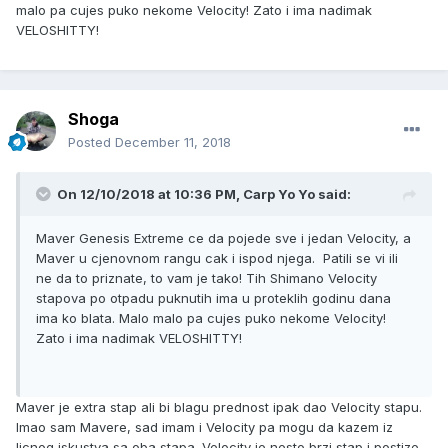
malo pa cujes puko nekome Velocity! Zato i ima nadimak
VELOSHITTY!
Shoga
Posted
December 11, 2018
On 12/10/2018 at 10:36 PM, Carp Yo Yo said:
Maver Genesis Extreme ce da pojede sve i jedan Velocity, a
Maver u cjenovnom rangu cak i ispod njega. Patili se vi ili
ne da to priznate, to vam je tako! Tih Shimano Velocity
stapova po otpadu puknutih ima u proteklih godinu dana
ima ko blata. Malo malo pa cujes puko nekome Velocity!
Zato i ima nadimak VELOSHITTY!
Maver je extra stap ali bi blagu prednost ipak dao Velocity stapu.
Imao sam Mavere, sad imam i Velocity pa mogu da kazem iz
licnog iskustva sa oba stapa. Velocity je nesto brzi stap i postize