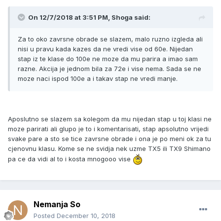
On 12/7/2018 at 3:51 PM, Shoga said:
Za to oko zavrsne obrade se slazem, malo ruzno izgleda ali
nisi u pravu kada kazes da ne vredi vise od 60e. Nijedan
stap iz te klase do 100e ne moze da mu parira a imao sam
razne. Akcija je jednom bila za 72e i vise nema. Sada se ne
moze naci ispod 100e a i takav stap ne vredi manje.
Aposlutno se slazem sa kolegom da mu nijedan stap u toj klasi ne
moze parirati ali glupo je to i komentarisati, stap apsolutno vrijedi
svake pare a sto se tice zavrsne obrade i ona je po meni ok za tu
cjenovnu klasu. Kome se ne svidja nek uzme TX5 ili TX9 Shimano
pa ce da vidi al to i kosta mnogooo vise
Nemanja So
Posted
December 10, 2018