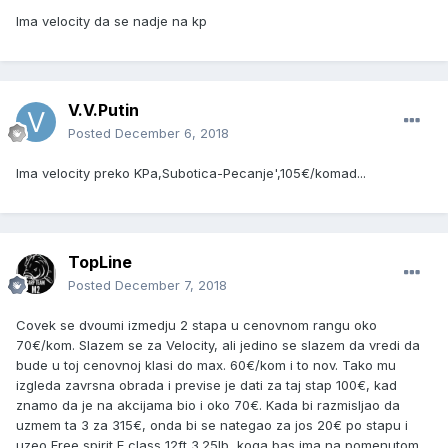
Ima velocity da se nadje na kp
V.V.Putin
Posted
December 6, 2018
Ima velocity preko KPa,Subotica-Pecanje',105€/komad...
TopLine
Posted
December 7, 2018
Covek se dvoumi izmedju 2 stapa u cenovnom rangu oko
70€/kom. Slazem se za Velocity, ali jedino se slazem da vredi da
bude u toj cenovnoj klasi do max. 60€/kom i to nov. Tako mu
izgleda zavrsna obrada i previse je dati za taj stap 100€, kad
znamo da je na akcijama bio i oko 70€. Kada bi razmisljao da
uzmem ta 3 za 315€, onda bi se nategao za jos 20€ po stapu i
uzeo Free spirit E class 12ft 3.25lb, koga bas ima na pomenutom