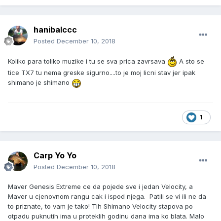
hanibalccc
Posted
December 10, 2018
Koliko para toliko muzike i tu se sva prica zavrsava
A sto se
tice TX7 tu nema greske sigurno....to je moj licni stav jer ipak
shimano je shimano
1
Carp Yo Yo
Posted
December 10, 2018
Maver Genesis Extreme ce da pojede sve i jedan Velocity, a
Maver u cjenovnom rangu cak i ispod njega. Patili se vi ili ne da
to priznate, to vam je tako! Tih Shimano Velocity stapova po
otpadu puknutih ima u proteklih godinu dana ima ko blata. Malo