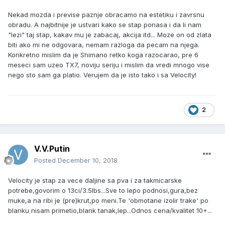
Nekad mozda i previse paznje obracamo na estetiku i zavrsnu
obradu. A najbitnije je ustvari kako se stap ponasa i da li nam
"lezi" taj stap, kakav mu je zabacaj, akcija itd... Moze on od zlata
biti ako mi ne odgovara, nemam razloga da pecam na njega.
Konkretno mislim da je Shimano retko koga razocarao, pre 6
meseci sam uzeo TX7, noviju seriju i mislim da vredi mnogo vise
nego sto sam ga platio. Verujem da je isto tako i sa Velocity!
2
V.V.Putin
Posted
December 10, 2018
Velocity je stap za vece daljine sa pva i za takmicarske
potrebe,govorim o 13ci/3.5lbs...Sve to lepo podnosi,gura,bez
muke,a na ribi je (pre)krut,po meni.Te 'obmotane izolir trake' po
blanku nisam primetio,blank tanak,lep...Odnos cena/kvalitet 10+...