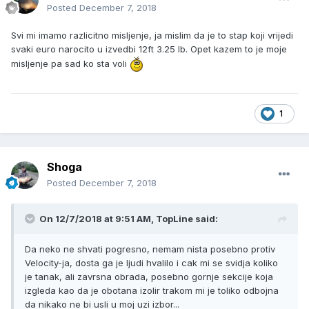
Posted
December 7, 2018
Svi mi imamo razlicitno misljenje, ja mislim da je to stap koji vrijedi
svaki euro narocito u izvedbi 12ft 3.25 lb. Opet kazem to je moje
misljenje pa sad ko sta voli
1
Shoga
Posted
December 7, 2018
On 12/7/2018 at 9:51 AM, TopLine said:
Da neko ne shvati pogresno, nemam nista posebno protiv
Velocity-ja, dosta ga je ljudi hvalilo i cak mi se svidja koliko
je tanak, ali zavrsna obrada, posebno gornje sekcije koja
izgleda kao da je obotana izolir trakom mi je toliko odbojna
da nikako ne bi usli u moj uzi izbor...