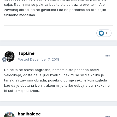
sajtu. E sa njima se pokriva bas to sto se trazi u ovoj temi. A o
zavrsnoj obradi da ne govorimo i da ne poredimo sa bilo kojim
Shimano modelima.
1
TopLine
Posted
December 7, 2018
Da neko ne shvati pogresno, nemam nista posebno protiv
Velocity-ja, dosta ga je ljudi hvalilo i cak mi se svidja koliko je
tanak, ali zavrsna obrada, posebno gornje sekcije koja izgleda
kao da je obotana izolir trakom mi je toliko odbojna da nikako ne
bi usli u moj uzi izbor...
hanibalccc