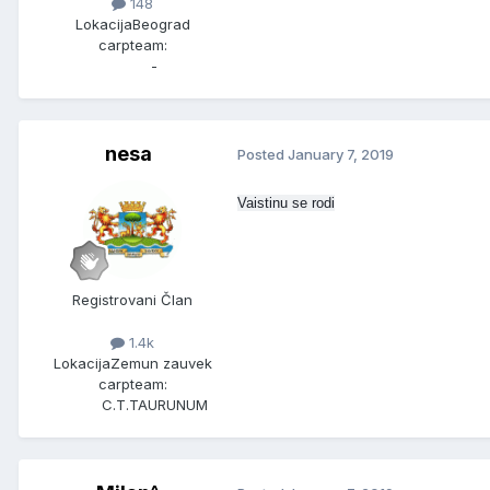
148
Lokacija
Beograd
carpteam:
-
nesa
Posted
January 7, 2019
Vaistinu se rodi
Registrovani Član
1.4k
Lokacija
Zemun zauvek
carpteam:
C.T.TAURUNUM