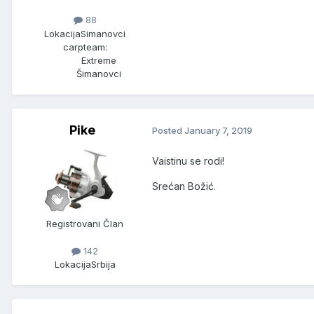
88
Lokacija
Simanovci
carpteam:
Extreme
Šimanovci
Pike
Posted
January 7, 2019
Vaistinu se rodi!
Srećan Božić.
Registrovani Član
142
Lokacija
Srbija