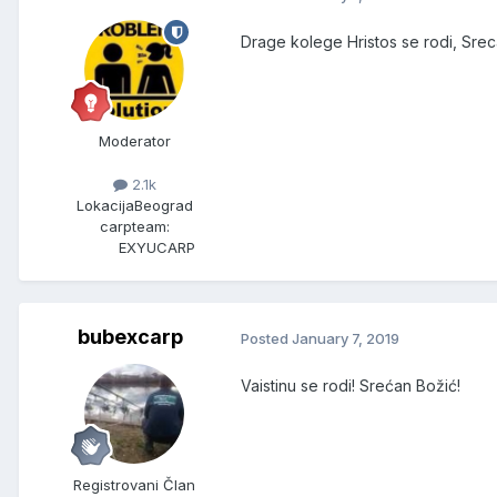
Drage kolege Hristos se rodi, Srec
Moderator
2.1k
Lokacija
Beograd
carpteam:
EXYUCARP
bubexcarp
Posted
January 7, 2019
Vaistinu se rodi! Srećan Božić!
Registrovani Član