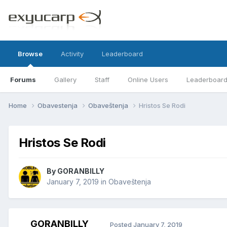
Browse
Activity
Leaderboard
Forums
Gallery
Staff
Online Users
Leaderboar
Home
Obavestenja
Obaveštenja
Hristos Se Rodi
Hristos Se Rodi
By
GORANBILLY
January 7, 2019
in
Obaveštenja
GORANBILLY
Posted
January 7, 2019