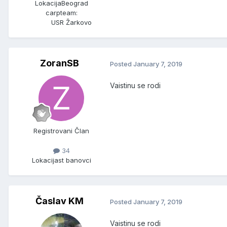
Lokacija
Beograd
carpteam:
USR Žarkovo
ZoranSB
Posted
January 7, 2019
Vaistinu se rodi
Registrovani Član
34
Lokacija
st banovci
Časlav KM
Posted
January 7, 2019
Vaistinu se rodi