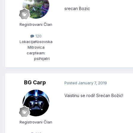
srecan Bozic
Registrovani Član
120
Lokacija
Kosovska
Mitrovica
carpteam:
psihijatri
BG Carp
Posted
January 7, 2019
Vaistinu se rodi! Srećan Božić!
Registrovani Član