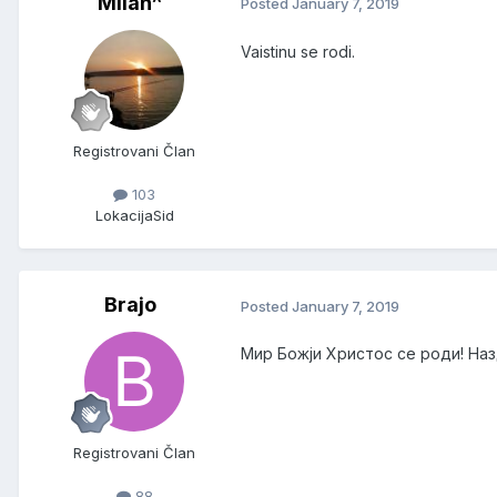
Milan^
Posted
January 7, 2019
Vaistinu se rodi.
Registrovani Član
103
Lokacija
Sid
Brajo
Posted
January 7, 2019
Мир Божји Христос се роди! На
Registrovani Član
88