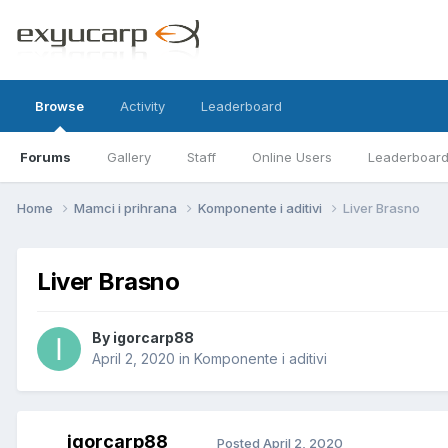
Browse
Activity
Leaderboard
Forums
Gallery
Staff
Online Users
Leaderboar
Home
Mamci i prihrana
Komponente i aditivi
Liver Brasno
Liver Brasno
By
igorcarp88
April 2, 2020
in
Komponente i aditivi
igorcarp88
Posted
April 2, 2020