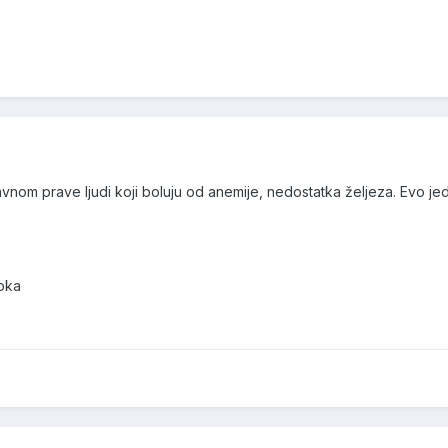
vnom prave ljudi koji boluju od anemije, nedostatka željeza. Evo j
oka