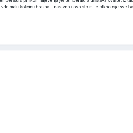
 temperaturu prilikom mljevenja jer temperatura unistava kvalitet iz
rlo malu kolicinu brasna.... naravno i ovo sto mi je otkrio nije sve bas