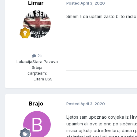
Limar
Posted
April 3, 2020
Smem li da upitam zasto bi to radio
.
2k
Lokacija
Stara Pazova
Srbija
carpteam:
Lifam BSS
Brajo
Posted
April 3, 2020
Ljetos sam upoznao covjeka iz Hrv 
upamtim ali ovo je ono po sjećanju:
mracnoj kutiji određen broj dana i 