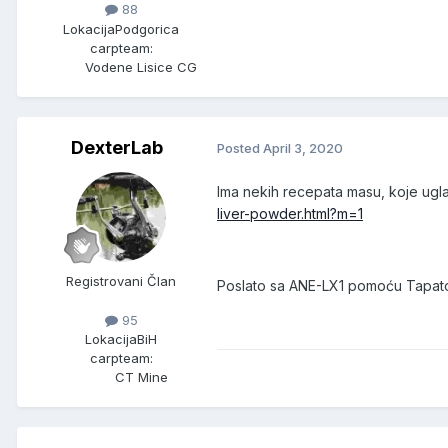
88
Lokacija
Podgorica
carpteam:
Vodene Lisice CG
DexterLab
Posted
April 3, 2020
Ima nekih recepata masu, koje ugla
liver-powder.html?m=1
Registrovani Član
Poslato sa ANE-LX1 pomoću Tapat
95
Lokacija
BiH
carpteam:
CT Mine