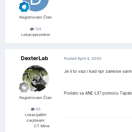
Registrovani Član
134
Lokacija
sombor
DexterLab
Posted
April 4, 2020
Je li to vazi i kad npr zamirise sar
Poslato sa ANE-LX1 pomoću Tapat
Registrovani Član
95
Lokacija
BiH
carpteam:
CT Mine