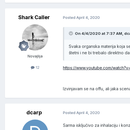
Shark Caller
Posted
April 4, 2020
On 4/4/2020 at 7:37 AM, dca
Svaka organska materija koja se 
štetni i ne bi trebalo direktno da
Novajlija
12
https://www.youtube.com/watch?
Izvinjavam se na offu, ali jaka sce
dcarp
Posted
April 4, 2020
Sarma isključivo za inhalaciju i k