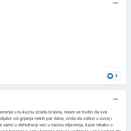
2
erenje u tu kucnu izradu brasna, nisam se trudio da sve
dijator od grijanja nekih par dana, onda da odlezi u suvoj i
je samo u dehidraciji vec u nacinu mljevenja, kaze nikako u