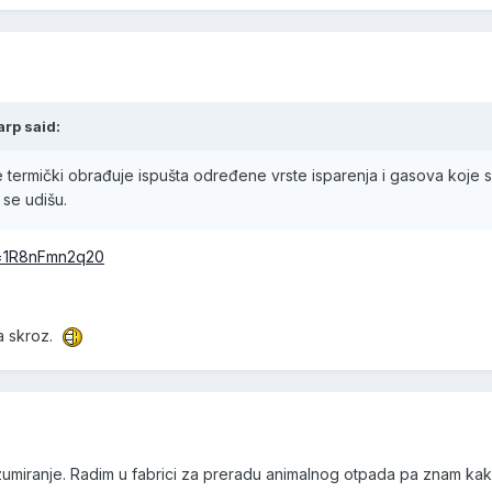
rp said:
termički obrađuje ispušta određene vrste isparenja i gasova koje se m
 se udišu.
v=1R8nFmn2q20
na skroz.
onzumiranje. Radim u fabrici za preradu animalnog otpada pa znam kak