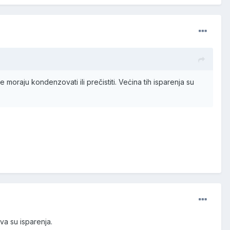
oraju kondenzovati ili prečistiti. Veċina tih isparenja su
va su isparenja.