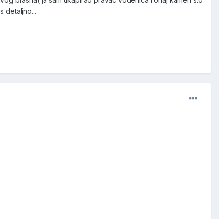
 takvog brasna( ja sam ukapirao pravac vodenica i onaj kamen sto
 detaljno...