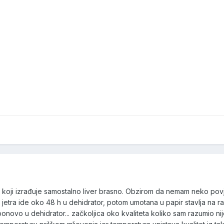
koji izrađuje samostalno liver brasno. Obzirom da nemam neko povj
 jetra ide oko 48 h u dehidrator, potom umotana u papir stavlja na ra
ponovo u dehidrator... začkoljica oko kvaliteta koliko sam razumio ni