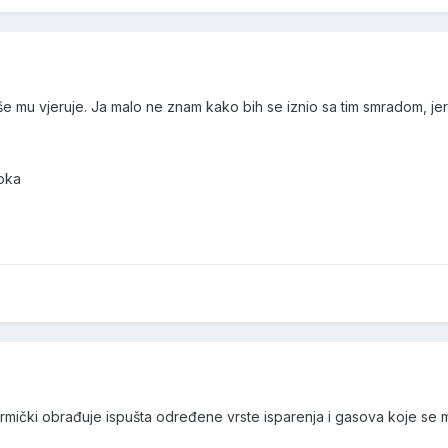
više mu vjeruje. Ja malo ne znam kako bih se iznio sa tim smradom, je
oka
mički obrađuje ispušta određene vrste isparenja i gasova koje se moraj