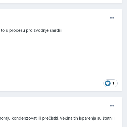
r to u procesu proizvodnje smrdiiii
1
u kondenzovati ili prečistiti. Veċina tih isparenja su štetni i