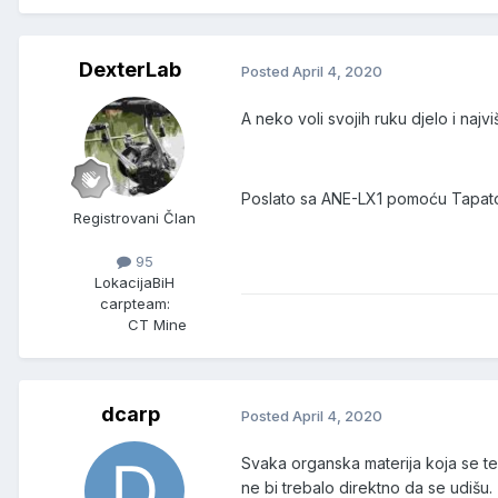
DexterLab
Posted
April 4, 2020
A neko voli svojih ruku djelo i naj
Poslato sa ANE-LX1 pomoću Tapat
Registrovani Član
95
Lokacija
BiH
carpteam:
CT Mine
dcarp
Posted
April 4, 2020
Svaka organska materija koja se ter
ne bi trebalo direktno da se udišu.