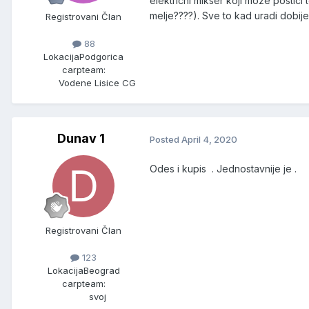
elektricni mikser koji moze postici
melje????). Sve to kad uradi dobije v
Registrovani Član
88
Lokacija
Podgorica
carpteam:
Vodene Lisice CG
Dunav 1
Posted
April 4, 2020
Odes i kupis . Jednostavnije je .
Registrovani Član
123
Lokacija
Beograd
carpteam:
svoj