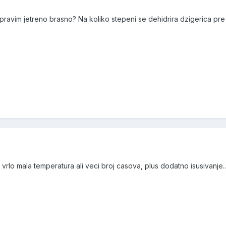
ravim jetreno brasno? Na koliko stepeni se dehidrira dzigerica pre
rlo mala temperatura ali veci broj casova, plus dodatno isusivanje..