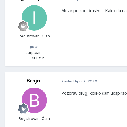
Moze pomoc drustvo... Kako da nap
Registrovani Član
81
carpteam:
ct Pit-bull
Brajo
Posted
April 2, 2020
Pozdrav drug, koliko sam ukapirao v
Registrovani Član