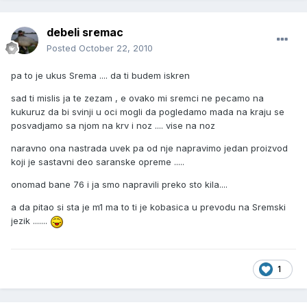
debeli sremac
Posted
October 22, 2010
pa to je ukus Srema .... da ti budem iskren
sad ti mislis ja te zezam , e ovako mi sremci ne pecamo na
kukuruz da bi svinji u oci mogli da pogledamo mada na kraju se
posvadjamo sa njom na krv i noz .... vise na noz
naravno ona nastrada uvek pa od nje napravimo jedan proizvod
koji je sastavni deo saranske opreme .....
onomad bane 76 i ja smo napravili preko sto kila....
a da pitao si sta je m1 ma to ti je kobasica u prevodu na Sremski
jezik .......
1