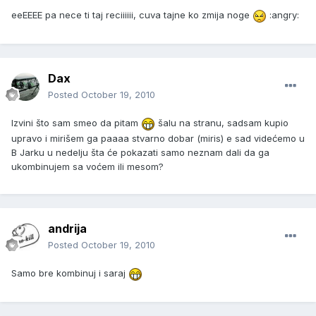
eeEEEE pa nece ti taj reciiiiii, cuva tajne ko zmija noge
:angry:
Dax
Posted
October 19, 2010
Izvini što sam smeo da pitam
šalu na stranu, sadsam kupio
upravo i mirišem ga paaaa stvarno dobar (miris) e sad videćemo u
B Jarku u nedelju šta će pokazati samo neznam dali da ga
ukombinujem sa voćem ili mesom?
andrija
Posted
October 19, 2010
Samo bre kombinuj i saraj