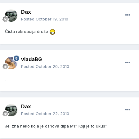
Dax
Posted
October 19, 2010
Čista rekreacija druže
vladaBG
Posted
October 20, 2010
.
Dax
Posted
October 22, 2010
Jel zna neko koja je osnova dipa M1? Koji je to ukus?