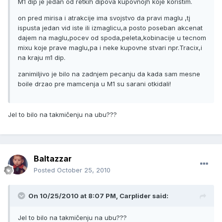
M1 dip je jedan od retkih dipova kupovnojh koje koristim.
on pred mirisa i atrakcije ima svojstvo da pravi maglu ,tj
ispusta jedan vid iste ili izmaglicu,a posto poseban akcenat
dajem na maglu,pocev od spoda,peleta,kobinacije u tecnom
mixu koje prave maglu,pa i neke kupovne stvari npr.Tracix,i
na kraju m1 dip.
zanimiljivo je bilo na zadnjem pecanju da kada sam mesne
boile drzao pre mamcenja u M1 su sarani otkidali!
Jel to bilo na takmičenju na ubu???
Baltazzar
Posted
October 25, 2010
On 10/25/2010 at 8:07 PM, Carplider said:
Jel to bilo na takmičenju na ubu???