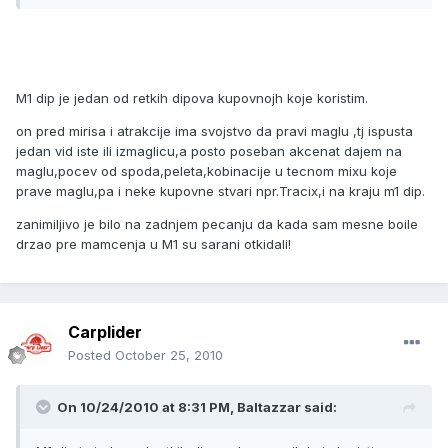
M1 dip je jedan od retkih dipova kupovnojh koje koristim.
on pred mirisa i atrakcije ima svojstvo da pravi maglu ,tj ispusta
jedan vid iste ili izmaglicu,a posto poseban akcenat dajem na
maglu,pocev od spoda,peleta,kobinacije u tecnom mixu koje
prave maglu,pa i neke kupovne stvari npr.Tracix,i na kraju m1 dip.
zanimiljivo je bilo na zadnjem pecanju da kada sam mesne boile
drzao pre mamcenja u M1 su sarani otkidali!
Carplider
Posted
October 25, 2010
On 10/24/2010 at 8:31 PM, Baltazzar said: