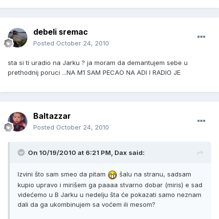
debeli sremac
Posted
October 24, 2010
sta si ti uradio na Jarku ? ja moram da demantujem sebe u
prethodnij poruci ...NA M1 SAM PECAO NA ADI I RADIO JE
Baltazzar
Posted
October 24, 2010
On 10/19/2010 at 6:21 PM, Dax said:
Izvini što sam smeo da pitam
šalu na stranu, sadsam
kupio upravo i mirišem ga paaaa stvarno dobar (miris) e sad
videćemo u B Jarku u nedelju šta će pokazati samo neznam
dali da ga ukombinujem sa voćem ili mesom?