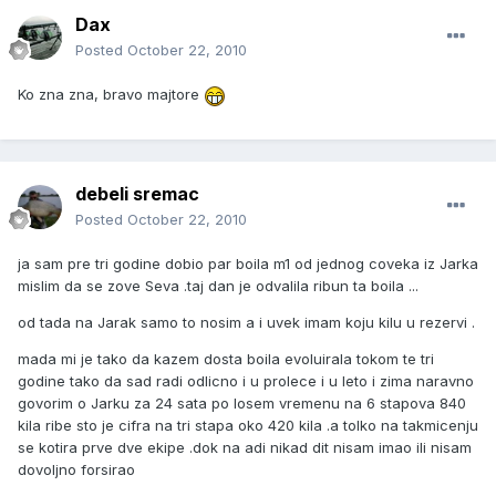
Dax
Posted
October 22, 2010
Ko zna zna, bravo majtore
debeli sremac
Posted
October 22, 2010
ja sam pre tri godine dobio par boila m1 od jednog coveka iz Jarka
mislim da se zove Seva .taj dan je odvalila ribun ta boila ...
od tada na Jarak samo to nosim a i uvek imam koju kilu u rezervi .
mada mi je tako da kazem dosta boila evoluirala tokom te tri
godine tako da sad radi odlicno i u prolece i u leto i zima naravno
govorim o Jarku za 24 sata po losem vremenu na 6 stapova 840
kila ribe sto je cifra na tri stapa oko 420 kila .a tolko na takmicenju
se kotira prve dve ekipe .dok na adi nikad dit nisam imao ili nisam
dovoljno forsirao