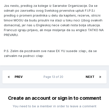
Jos nesto, predlog za kolege iz Saranske Organizacije. Da se
odmah po zavrsetku ovog Svetskog prvenstva uptuti F.I.P.S.i
predlog o promeni pravilnika u delu da kapiteni, rezerve, stricni
timovi MOGU da budu prisutni na stazi u toku noci (zbog ovakvih
domacina), jer nas u Engleskoj nece cekati nista bolja situacija.
Francuzi igraju prljavo, ali moje misljenje da su englezi TATKO NA
PREVARU.
P.S. Zelim da pozdravim sve nase EX YU susede :clap:, da se
zahvalim na podrsci :clap:
PREV
Page 13 of 20
NEXT
Create an account or sign in to comment
You need to be a member in order to leave a comment