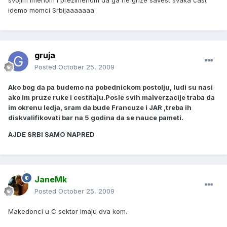
svojim imenom i prezimenom da ga ne grize savest svaka cast
idemo momci Srbijaaaaaaa
gruja
Posted
October 25, 2009
Ako bog da pa budemo na pobednickom postolju, ludi su nasi
ako im pruze ruke i cestitaju.Posle svih malverzacije traba da
im okrenu ledja, sram da bude Francuze i JAR ,treba ih
diskvalifikovati bar na 5 godina da se nauce pameti.
AJDE SRBI SAMO NAPRED
JaneMk
Posted
October 25, 2009
Makedonci u C sektor imaju dva kom.