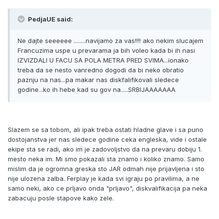
PedjaUE said:
Ne dajte seeeeee ........navijamo za vas!!!! ako nekim slucajem
Francuzima uspe u prevarama ja bih voleo kada bi ih nasi
IZVIZDALI U FACU SA POLA METRA PRED SVIMA...ionako
treba da se nesto vanredno dogodi da bi neko obratio
paznju na nas...pa makar nas diskfalifikovali sledece
godine...ko ih hebe kad su gov na.....SRBIJAAAAAAA
Slazem se sa tobom, ali ipak treba ostati hladne glave i sa puno
dostojanstva jer nas sledece godine ceka engleska, vide i ostale
ekipe sta se radi, ako im je zadovoljstvo da na prevaru dobiju 1.
mesto neka im. Mi smo pokazali sta znamo i koliko znamo. Samo
mislim da je ogromna greska sto JAR odmah nije prijavljena i sto
nije ulozena zalba. Ferplay je kada svi igraju po pravilima, a ne
samo neki, ako ce prljavo onda "prljavo", diskvalifikacija pa neka
zabacuju posle stapove kako zele.