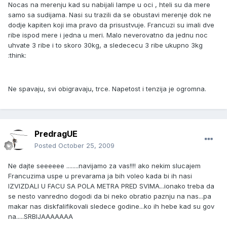
Nocas na merenju kad su nabijali lampe u oci , hteli su da mere
samo sa sudijama. Nasi su trazili da se obustavi merenje dok ne
dodje kapiten koji ima pravo da prisustvuje. Francuzi su imali dve
ribe ispod mere i jedna u meri. Malo neverovatno da jednu noc
uhvate 3 ribe i to skoro 30kg, a sledececu 3 ribe ukupno 3kg
:think:
Ne spavaju, svi obigravaju, trce. Napetost i tenzija je ogromna.
PredragUE
Posted
October 25, 2009
Ne dajte seeeeee ........navijamo za vas!!!! ako nekim slucajem
Francuzima uspe u prevarama ja bih voleo kada bi ih nasi
IZVIZDALI U FACU SA POLA METRA PRED SVIMA...ionako treba da
se nesto vanredno dogodi da bi neko obratio paznju na nas...pa
makar nas diskfalifikovali sledece godine...ko ih hebe kad su gov
na.....SRBIJAAAAAAA