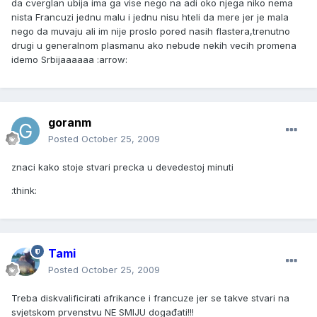
da cverglan ubija ima ga vise nego na adi oko njega niko nema
nista Francuzi jednu malu i jednu nisu hteli da mere jer je mala
nego da muvaju ali im nije proslo pored nasih flastera,trenutno
drugi u generalnom plasmanu ako nebude nekih vecih promena
idemo Srbijaaaaaa :arrow:
goranm
Posted
October 25, 2009
znaci kako stoje stvari precka u devedestoj minuti
:think:
Tami
Posted
October 25, 2009
Treba diskvalificirati afrikance i francuze jer se takve stvari na
svjetskom prvenstvu NE SMIJU događati!!!