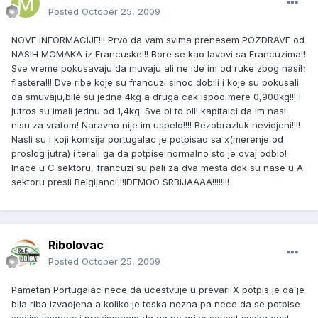
Posted
October 25, 2009
NOVE INFORMACIJE!!! Prvo da vam svima prenesem POZDRAVE od
NASIH MOMAKA iz Francuske!!! Bore se kao lavovi sa Francuzima!!
Sve vreme pokusavaju da muvaju ali ne ide im od ruke zbog nasih
flastera!!! Dve ribe koje su francuzi sinoc dobili i koje su pokusali
da smuvaju,bile su jedna 4kg a druga cak ispod mere 0,900kg!!! I
jutros su imali jednu od 1,4kg. Sve bi to bili kapitalci da im nasi
nisu za vratom! Naravno nije im uspelo!!!! Bezobrazluk nevidjeni!!!!
Nasli su i koji komsija portugalac je potpisao sa x(merenje od
proslog jutra) i terali ga da potpise normalno sto je ovaj odbio!
Inace u C sektoru, francuzi su pali za dva mesta dok su nase u A
sektoru presli Belgijanci !!
IDEMOO SRBIJAAAA!!!!!
!!!
Ribolovac
Posted
October 25, 2009
Pametan Portugalac nece da ucestvuje u prevari X potpis je da je
bila riba izvadjena a koliko je teska nezna pa nece da se potpise