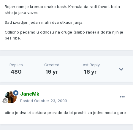
Bojan nam je krenuo onako bash. Krenula da radi favorit boila
shto je jako vazno.
Sad izvadjen jedan mali i dva otkacinjanja.
Odlicno pecamo u odnosu na druge (slabo rade) a dosta njih je
bez ribe.
Replies
Created
Last Reply
480
16 yr
16 yr
JaneMk
Posted
October 23, 2009
bitno je dva tri sektora prorade da bi preshli za jedno mesto gore