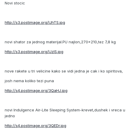
Novi stocic
http://s3.postimage.org/lJhTS.jpg
novi shator za jednog materijal.PU najlon,270x210,tez 7,8 kg
http://s3.postimage.org/lJzlS.jpg
nove rakete u tri velicine kako se vidi jedna je cak i ko spiritova,
josh nema koliko tezi puna
http://s4.postimage.org/3QaHJ.jpg
novi Indulgence Air-Lite Sleeping System-krevet,dushek i vreca u
jedno
http://s4.postimage.org/3QEDr.jpg