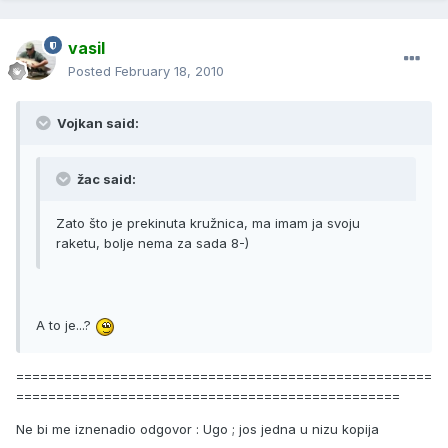
vasil
Posted
February 18, 2010
Vojkan said:
žac said:
Zato što je prekinuta kružnica, ma imam ja svoju
raketu, bolje nema za sada 8-)
A to je...?
====================================================
================================================
Ne bi me iznenadio odgovor : Ugo ; jos jedna u nizu kopija