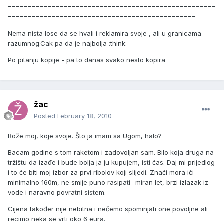
====================================================
===============================================
Nema nista lose da se hvali i reklamira svoje , ali u granicama
razumnog.Cak pa da je najbolja :think:
Po pitanju kopije - pa to danas svako nesto kopira
žac
Posted
February 18, 2010
Bože moj, koje svoje. Što ja imam sa Ugom, halo?
Bacam godine s tom raketom i zadovoljan sam. Bilo koja druga na
tržištu da izađe i bude bolja ja ju kupujem, isti čas. Daj mi prijedlog
i to če biti moj izbor za prvi ribolov koji slijedi. Znači mora iči
minimalno 160m, ne smije puno rasipati- miran let, brzi izlazak iz
vode i naravno povratni sistem.
Cijena također nije nebitna i nečemo spominjati one povoljne ali
recimo neka se vrti oko 6 eura.