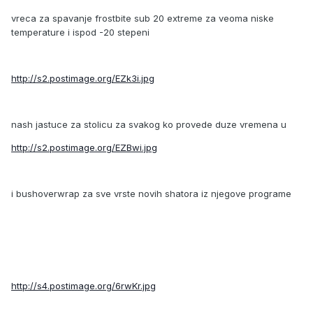
vreca za spavanje frostbite sub 20 extreme za veoma niske
temperature i ispod -20 stepeni
http://s2.postimage.org/EZk3i.jpg
nash jastuce za stolicu za svakog ko provede duze vremena u
http://s2.postimage.org/EZBwi.jpg
i bushoverwrap za sve vrste novih shatora iz njegove programe
http://s4.postimage.org/6rwKr.jpg