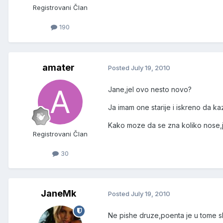
Registrovani Član
190
amater
Posted
July 19, 2010
Jane,jel ovo nesto novo?
Ja imam one starije i iskreno da ka
Kako moze da se zna koliko nose,
Registrovani Član
30
JaneMk
Posted
July 19, 2010
Ne pishe druze,poenta je u tome sht