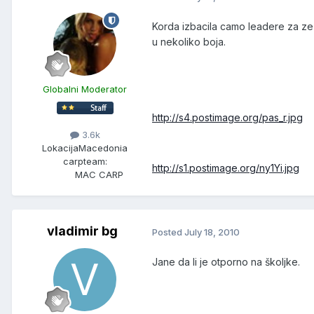
Korda izbacila camo leadere za zez
u nekoliko boja.
Globalni Moderator
http://s4.postimage.org/pas_r.jpg
3.6k
Lokacija
Macedonia
carpteam:
http://s1.postimage.org/ny1Yi.jpg
MAC CARP
vladimir bg
Posted
July 18, 2010
Jane da li je otporno na školjke.