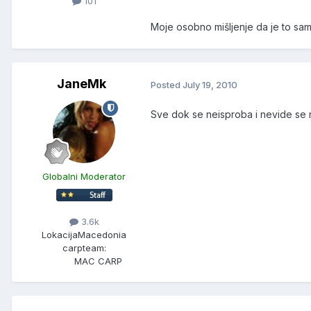
101
Moje osobno mišljenje da je to sam
JaneMk
Posted
July 19, 2010
Sve dok se neisproba i nevide se re
Globalni Moderator
3.6k
Lokacija
Macedonia
carpteam:
MAC CARP