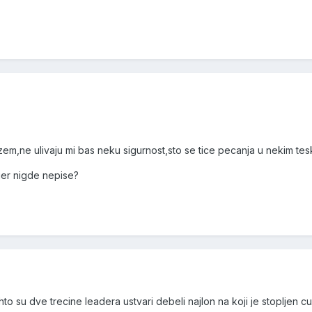
zem,ne ulivaju mi bas neku sigurnost,sto se tice pecanja u nekim tesk
jer nigde nepise?
o su dve trecine leadera ustvari debeli najlon na koji je stopljen c