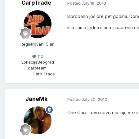
CarpTrade
Posted
July 19, 2010
Isprobano još pre pet godina. Doneo
Ima samo jednu manu - paprena cen
Registrovani Član
112
Lokacija
Beograd
carpteam:
Carp Trade
JaneMk
Posted
July 20, 2010
One stare i ovo novo nemaju veze,sa