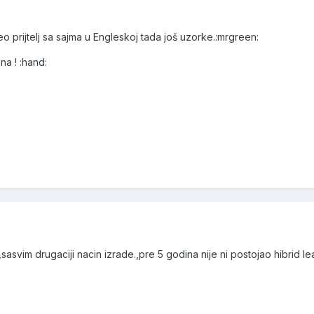
 prijtelj sa sajma u Engleskoj tada još uzorke.:mrgreen:
a ! :hand:
svim drugaciji nacin izrade.,pre 5 godina nije ni postojao hibrid lea