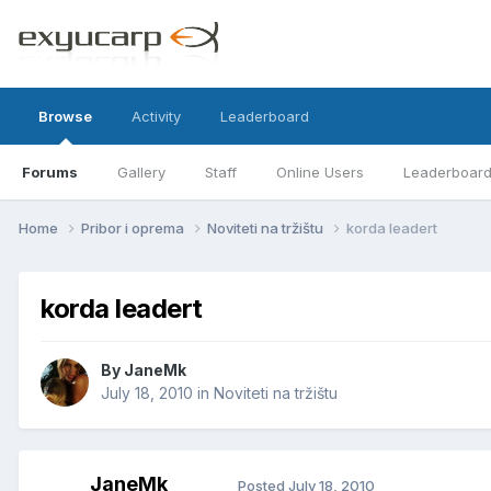
Browse
Activity
Leaderboard
Forums
Gallery
Staff
Online Users
Leaderboar
Home
Pribor i oprema
Noviteti na tržištu
korda leadert
korda leadert
By
JaneMk
July 18, 2010
in
Noviteti na tržištu
JaneMk
Posted
July 18, 2010