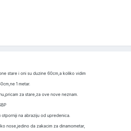
ne stare i oni su duzine 60cm,a koliko vidim
60cm,ne 1 metar.
dnu,pricam za stare,za ove nove neznam.
5GBP
otporniji na abraziju od upredenica.
iko nose,jedino da zakacim za dinamometar,