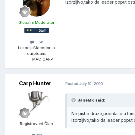
izdrzljivo,tako da leader poput ost
Globalni Moderator
3.6k
Lokacija
Macedonia
carpteam:
MAC CARP
Carp Hunter
Posted
July 19, 2010
JaneMK said:
Ne pishe druze,poenta je u tome 
izdrzljivo,tako da leader poput 
Registrovani Član