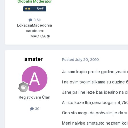
Globalni Moderator
3.6k
Lokacija
Macedonia
carpteam:
MAC CARP
amater
Posted
July 20, 2010
Ja sam kupio prosle godine,znaci o
i na ovim tvojim slikama su duzine 
Jane,pa i ne leze bas idealno na 
Registrovani Član
A i sto kaze Ilija,cena bogami 4,7
30
Ono sto mogu da pohvalim je da su 
Meni najvise smeta,sto neznam kol