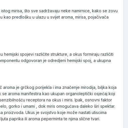
 istog mirisa, što sve sadržavaju neke namirnice, kako se zovu
 kao predlošku u ulazu u svijet aroma, mirisa, pojačivača
hemijski spojevi različite strukture, a okus formiraju različiti
tsku komponentu odgovoran je odredjeni hemijski spoj, a ukupna
eč aroma je grčkog porijekla i ima značenje mirodija, biljka koja
dok se aroma manifestira kao ukupan organoleptički osjećaj koji
enzibilnošću receptora na okus i miris. Ipak, osnovni faktor
selo, gorko i umami , dok miris omogućava daleko širi spektar.
sa proizvoda. Ukus je svojstvo koje može nastati utiscima
 ljuta paprika ili aroma peperminta te njima slične tvari.