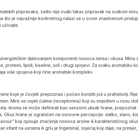
omatskih pripravaka, zašto nije svaki takav pripravak na svakom mixu
a što je najvažnije konkretnog nalazi se u ovom znastvenom pristupu
i uživajte.
inergističkim djelovanjem komponenti nosioca mirisa i okusa. Mirisi su 
line, proteini, lipidi, kiseline, soli i drugi spojevi. Za svaku aroma
aja više spojeva koji čine aromatski kompleks.
ane koje je čovjek prepoznao i počeo koristiti još u prahistoriji. Rij
enomen. Miris se osjeti čulima (receptorima) koji su smješteni u nosu 
sta. Aroma se može definirati kao senzorni utisak hrane, prepoznat s
is. Okus hrane je ograničen na osnovne percepcije: slatko, slano, ki
lavour” koji opisuje značenje nosioca arome ili karakterističnog oku
n iritant na usnama ili grlu je trigeminal, osjećaj koji daje, na primjer,