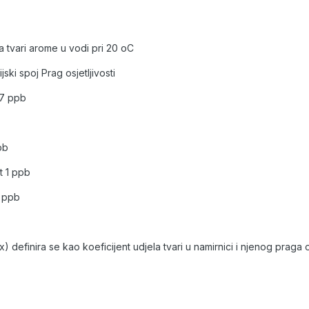
isa tvari arome u vodi pri 20 oC
jski spoj Prag osjetljivosti
17 ppb
pb
t 1 ppb
6 ppb
 definira se kao koeficijent udjela tvari u namirnici i njenog praga osj