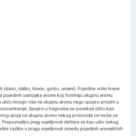
osti (slano, slatko, kiselo, gorko, umami). Pojedine vrste hrane
sa pojedinih sastojaka arome koji formiraju ukupnu aromu.
 da utiču mnogo više na ukupnu aromu nego spojevi prisutni u
koncentracije. Spojevi u tragovima se ponekad ističu kao
ređenog spoja na ukupnu aromu nekog proizvoda ne može se
. Prepoznatljivi prag osjetljivosti definira se kao udio nekog
ike razlike u pragu osjetljivosti između pojedinih aromatičnih