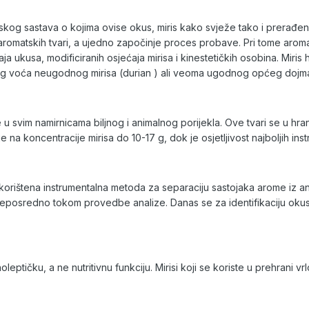
skog sastava o kojima ovise okus, miris kako svježe tako i prerađen
aromatskih tvari, a ujedno započinje proces probave. Pri tome aroma
ja ukusa, modificiranih osjećaja mirisa i kinestetičkih osobina. Mir
kog voća neugodnog mirisa (durian ) ali veoma ugodnog općeg dojma
 u svim namirnicama biljnog i animalnog porijekla. Ove tvari se u hra
e na koncentracije mirisa do 10-17 g, dok je osjetljivost najboljih ins
 korištena instrumentalna metoda za separaciju sastojaka arome iz an
neposredno tokom provedbe analize. Danas se za identifikaciju okusa 
eptičku, a ne nutritivnu funkciju. Mirisi koji se koriste u prehrani vrl