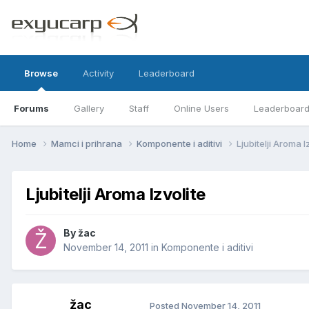
Browse
Activity
Leaderboard
Forums
Gallery
Staff
Online Users
Leaderboar
Home
Mamci i prihrana
Komponente i aditivi
Ljubitelji Aroma I
Ljubitelji Aroma Izvolite
By
žac
November 14, 2011
in
Komponente i aditivi
žac
Posted
November 14, 2011