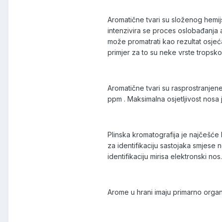
Aromatične tvari su složenog hemij
intenzivira se proces oslobađanja 
može promatrati kao rezultat osjeća
primjer za to su neke vrste trops
Aromatične tvari su rasprostranjene
ppm . Maksimalna osjetljivost nosa j
Plinska kromatografija je najčešće
za identifikaciju sastojaka smjese 
identifikaciju mirisa elektronski nos.
Arome u hrani imaju primarno organol