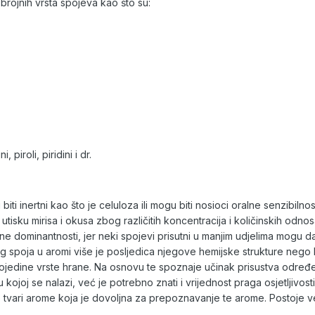
 brojnih vrsta spojeva kao što su:
, piroli, piridini i dr.
biti inertni kao što je celuloza ili mogu biti nosioci oralne senzibiln
isku mirisa i okusa zbog različitih koncentracija i količinskih odno
ične dominantnosti, jer neki spojevi prisutni u manjim udjelima mogu
 spoja u aromi više je posljedica njegove hemijske strukture nego 
a pojedine vrste hrane. Na osnovu te spoznaje učinak prisustva od
kojoj se nalazi, već je potrebno znati i vrijednost praga osjetljivosti
 tvari arome koja je dovoljna za prepoznavanje te arome. Postoje vel