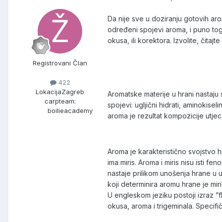
Da nije sve u doziranju gotovih ar
određeni spojevi aroma, i puno tog
okusa, ili korektora. Izvolite, čitajte 
Registrovani Član
422
Lokacija
Zagreb
Aromatske materije u hrani nastaju s
carpteam:
spojevi: ugljični hidrati, aminokise
boilieacademy
aroma je rezultat kompozicije utjec
Aroma je karakteristično svojstvo hr
ima miris. Aroma i miris nisu isti f
nastaje prilikom unošenja hrane u u
koji determinira aromu hrane je mir
U engleskom jeziku postoji izraz ”f
okusa, aroma i trigeminala. Specifiča