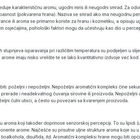
eduje karakterističnu aromu, ugodni miris ili neugodni smrad. Za odo
snost (pokvarena hrana). Naziva se smrad ako ima neugodnu percepc
rance ili aroma se primarno koriste za hranu i kozmetiku, a opisuju 
m osjećajima, psihološki faktori mogu da učestvuju kao dio u percepc
 stupnjeva isparavanja pri različitim temperatura su podijeljen u slijed
ari arome imaju nisko vrelište te se lako kvantitativno izdvoje već ko
.
iti: poželjni i nepoželjni. Nepoželjni aromatični kompleks čine seku
 prerade i neadekvatnog čuvanja sirovine ili proizvoda. Nepoželjni a
eljni čulni utisci, a često su povezani sa kvarenjem proizvoda.
roma koji također doprinose senzorskoj percepciji. To su lipidi (ul
ente arome. Najčešće su prisutne uljne strukture aroma koje su u pri
a, tioalkohola, disulfida, itd. Aromatični kompleksi hrane mogu biti o