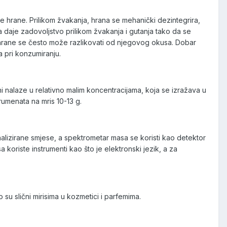
e hrane. Prilikom žvakanja, hrana se mehanički dezintegrira,
 daje zadovoljstvo prilikom žvakanja i gutanja tako da se
is hrane se često može razlikovati od njegovog okusa. Dobar
 pri konzumiranju.
ni nalaze u relativno malim koncentracijama, koja se izražava u
trumenata na mris 10-13 g.
alizirane smjese, a spektrometar masa se koristi kao detektor
koriste instrumenti kao što je elektronski jezik, a za
o su slični mirisima u kozmetici i parfemima.