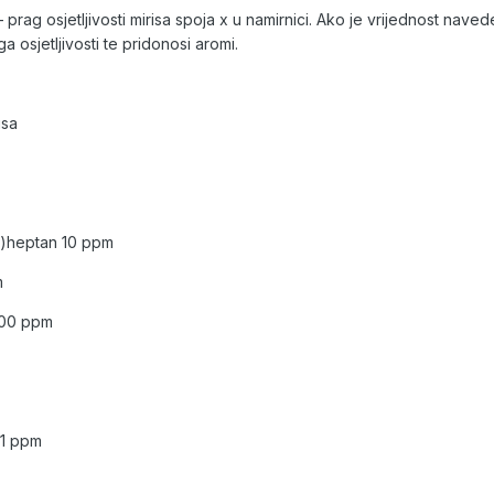
 – prag osjetljivosti mirisa spoja x u namirnici. Ako je vrijednost n
a osjetljivosti te pridonosi aromi.
isa
2,1)heptan 10 ppm
m
 300 ppm
0.1 ppm