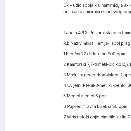
Cx – udio spoja x u namirnici, a ax
prisutan u namirnici iznad svog prag
Tabela 4.6.3. Primarni standardi mir
R.b Naziv mirisa Hemijski spoj prag
1 Eterični 1.2 dikloretan 800 ppm
2 Kamforski 7,7-trimetil-biciklo(2,
3 Mošusni pentdekonolakton 1 pp
4 Cvijetni 1-fenil-3-metil-3-pentol
5 Mentol mentol 6 ppm
6 Papren mravlja kiselina 50 ppm
7 Miris truleži gnjio dimetildisulfid 