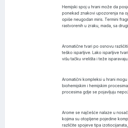
Hemijski spoj u hrani može da posj
ponekad znakovi upozorenja na opa
opiše neugodan miris. Termini frag
rastvorenih u zraku, mada, sa drugi
Aromatične tvari po osnovu različitih
teško isparljive. Lako isparljive tv
višu tačku vrelišta i teže isparavaju
Aromatični kompleksi u hrani mogu b
biohemijskim i hemijskim procesima
procesima gdje se pojavljuju nepož
Arome se najčešće nalaze u nosaču a
kojima su otopljene pojedine kompon
različite spojeve tipa izotiocijanat