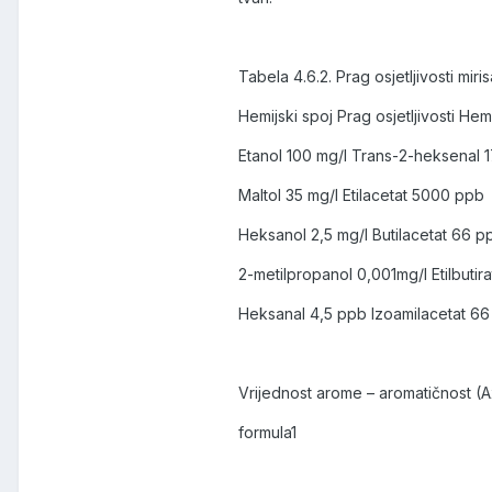
Tabela 4.6.2. Prag osjetljivosti mir
Hemijski spoj Prag osjetljivosti Hemi
Etanol 100 mg/l Trans-2-heksenal 
Maltol 35 mg/l Etilacetat 5000 ppb
Heksanol 2,5 mg/l Butilacetat 66 p
2-metilpropanol 0,001mg/l Etilbutira
Heksanal 4,5 ppb Izoamilacetat 6
Vrijednost arome – aromatičnost (Ax)
formula1