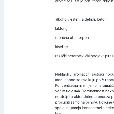
arome rezultat je prisutnosti drugih
alkoholi, esteri, aldehidi, ketoni,
laktoni,
eterična ulja, terpeni
kiseline
različiti heterociklički spojevi: pirazini
Nehlapljivi aromatični sastojci mogu 
međusobno se razlikuju po čulnom ut
Koncentracija nije mjerilo i aromat
većim udjelima. Dominantnost nekog
nositelji karakteristične arome z
prosuditi samo na osnovu količine u 
spoja, najmanja koncentracija neke
tvari.