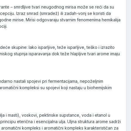
rante – smrdljive tvari neugodnog mirisa može se reći da su
iju. Izraz smrad (smradež) ili zadah-vonj se koristi da
ugodne mirise. Mirisi odgovaraju stvarnim fenomenima hemikalija
iji.
eće skupine: lako isparljive, teže isparljive, teško i izrazito
d niskog stupnja isparavanja dok teže hlapljive tvari arome imaju
ndarno nastali spojevi pri fermentacijama, nepoželjnim
romatični kompleksi su spojevi koji nastaju u biohemijskim
ja i masti), voskovi, pektinske supstance, voda i etanol u
ncipu eterična i esencijalna ulja. Uljna struktura arome sadrži
pći aromatični kompleks i aromatični kompleks karakterističan za