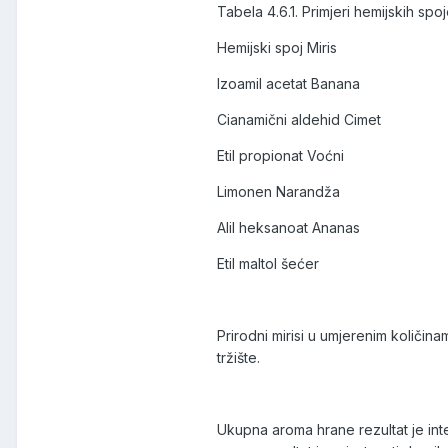
Tabela 4.6.1. Primjeri hemijskih spoj
Hemijski spoj Miris
Izoamil acetat Banana
Cianamični aldehid Cimet
Etil propionat Voćni
Limonen Narandža
Alil heksanoat Ananas
Etil maltol šećer
Prirodni mirisi u umjerenim količina
tržište.
Ukupna aroma hrane rezultat je inter