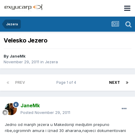
Jezera
Velesko Jezero
By
JaneMk
November 29, 2011
in
Jezera
PREV
Page 1 of 4
NEXT
JaneMk
Posted
November 29, 2011
Jedno od manjih jezera u Makedoniji medjutim prepuno
ribe,ogromnih amura i iznad 30 aharana,najveci dokumentovani