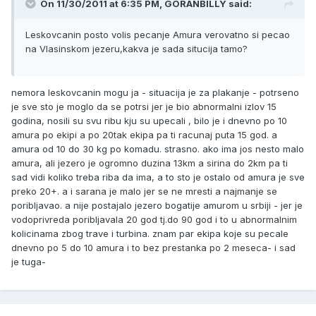
On 11/30/2011 at 6:35 PM, GORANBILLY said:
Leskovcanin posto volis pecanje Amura verovatno si pecao
na Vlasinskom jezeru,kakva je sada situcija tamo?
nemora leskovcanin mogu ja - situacija je za plakanje - potrseno
je sve sto je moglo da se potrsi jer je bio abnormalni izlov 15
godina, nosili su svu ribu kju su upecali , bilo je i dnevno po 10
amura po ekipi a po 20tak ekipa pa ti racunaj puta 15 god. a
amura od 10 do 30 kg po komadu. strasno. ako ima jos nesto malo
amura, ali jezero je ogromno duzina 13km a sirina do 2km pa ti
sad vidi koliko treba riba da ima, a to sto je ostalo od amura je sve
preko 20+. a i sarana je malo jer se ne mresti a najmanje se
poribljavao. a nije postajalo jezero bogatije amurom u srbiji - jer je
vodoprivreda poribljavala 20 god tj.do 90 god i to u abnormalnim
kolicinama zbog trave i turbina. znam par ekipa koje su pecale
dnevno po 5 do 10 amura i to bez prestanka po 2 meseca- i sad
je tuga-