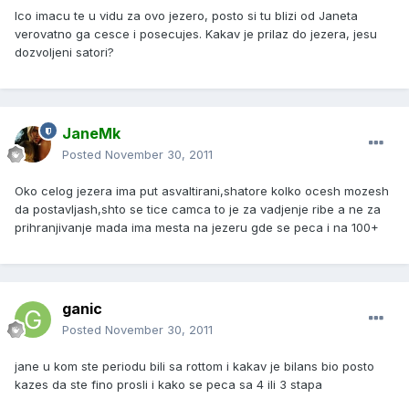
Ico imacu te u vidu za ovo jezero, posto si tu blizi od Janeta
verovatno ga cesce i posecujes. Kakav je prilaz do jezera, jesu
dozvoljeni satori?
JaneMk
Posted
November 30, 2011
Oko celog jezera ima put asvaltirani,shatore kolko ocesh mozesh
da postavljash,shto se tice camca to je za vadjenje ribe a ne za
prihranjivanje mada ima mesta na jezeru gde se peca i na 100+
ganic
Posted
November 30, 2011
jane u kom ste periodu bili sa rottom i kakav je bilans bio posto
kazes da ste fino prosli i kako se peca sa 4 ili 3 stapa