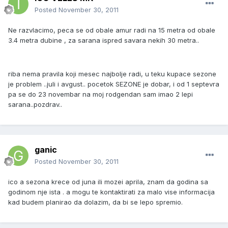
Posted
November 30, 2011
Ne razvlacimo, peca se od obale amur radi na 15 metra od obale
3.4 metra dubine , za sarana ispred savara nekih 30 metra..
riba nema pravila koji mesec najbolje radi, u teku kupace sezone
je problem ..juli i avgust.. pocetok SEZONE je dobar, i od 1 septevra
pa se do 23 novembar na moj rodgendan sam imao 2 lepi
sarana..pozdrav..
ganic
Posted
November 30, 2011
ico a sezona krece od juna ili mozei aprila, znam da godina sa
godinom nje ista . a mogu te kontaktirati za malo vise informacija
kad budem planirao da dolazim, da bi se lepo spremio.