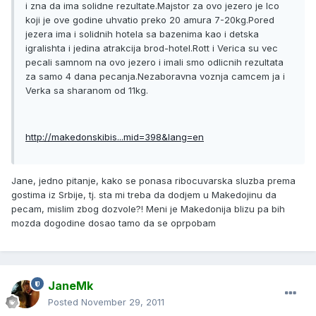
i zna da ima solidne rezultate.Majstor za ovo jezero je Ico
koji je ove godine uhvatio preko 20 amura 7-20kg.Pored
jezera ima i solidnih hotela sa bazenima kao i detska
igralishta i jedina atrakcija brod-hotel.Rott i Verica su vec
pecali samnom na ovo jezero i imali smo odlicnih rezultata
za samo 4 dana pecanja.Nezaboravna voznja camcem ja i
Verka sa sharanom od 11kg.
http://makedonskibis...mid=398&lang=en
Jane, jedno pitanje, kako se ponasa ribocuvarska sluzba prema
gostima iz Srbije, tj. sta mi treba da dodjem u Makedojinu da
pecam, mislim zbog dozvole?! Meni je Makedonija blizu pa bih
mozda dogodine dosao tamo da se oprpobam
JaneMk
Posted
November 29, 2011