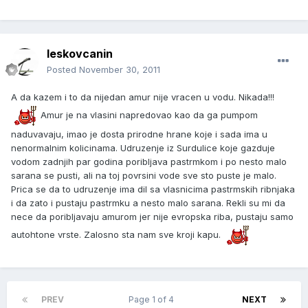
leskovcanin
Posted
November 30, 2011
A da kazem i to da nijedan amur nije vracen u vodu. Nikada!!!
Amur je na vlasini napredovao kao da ga pumpom
naduvavaju, imao je dosta prirodne hrane koje i sada ima u
nenormalnim kolicinama. Udruzenje iz Surdulice koje gazduje
vodom zadnjih par godina poribljava pastrmkom i po nesto malo
sarana se pusti, ali na toj povrsini vode sve sto puste je malo.
Prica se da to udruzenje ima dil sa vlasnicima pastrmskih ribnjaka
i da zato i pustaju pastrmku a nesto malo sarana. Rekli su mi da
nece da poribljavaju amurom jer nije evropska riba, pustaju samo
autohtone vrste. Zalosno sta nam sve kroji kapu.
PREV
Page 1 of 4
NEXT