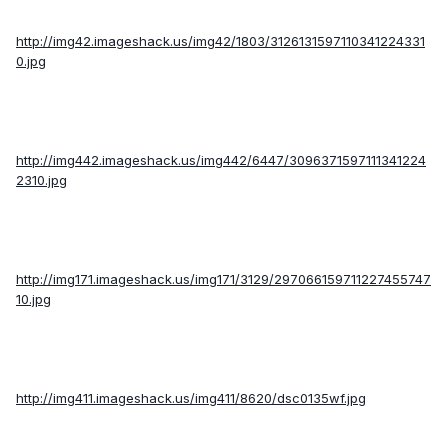
http://img42.imageshack.us/img42/1803/3126131597110341224331
0.jpg
http://img442.imageshack.us/img442/6447/3096371597111341224
2310.jpg
http://img171.imageshack.us/img171/3129/297066159711227455747
10.jpg
http://img411.imageshack.us/img411/8620/dsc0135wf.jpg