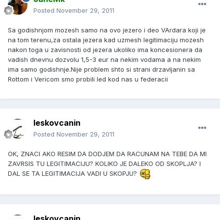
Posted
November 29, 2011
Sa godishnjom mozesh samo na ovo jezero i deo VArdara koji je
na tom terenu,za ostala jezera kad uzmesh legitimaciju mozesh
nakon toga u zavisnosti od jezera ukoliko ima koncesionera da
vadish dnevnu dozvolu 1,5-3 eur na nekim vodama a na nekim
ima samo godishnje.Nije problem shto si strani drzavljanin sa
Rottom i Vericom smo probili led kod nas u federacii
leskovcanin
Posted
November 29, 2011
OK, ZNACI AKO RESIM DA DODJEM DA RACUNAM NA TEBE DA MI
ZAVRSIS TU LEGITIMACIJU? KOLIKO JE DALEKO OD SKOPLJA? I
DAL SE TA LEGITIMACIJA VADI U SKOPJU?
leskovcanin