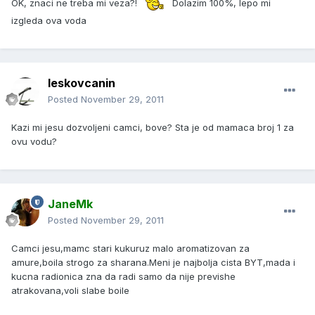
OK, znaci ne treba mi veza?!
Dolazim 100%, lepo mi
izgleda ova voda
leskovcanin
Posted
November 29, 2011
Kazi mi jesu dozvoljeni camci, bove? Sta je od mamaca broj 1 za
ovu vodu?
JaneMk
Posted
November 29, 2011
Camci jesu,mamc stari kukuruz malo aromatizovan za
amure,boila strogo za sharana.Meni je najbolja cista BYT,mada i
kucna radionica zna da radi samo da nije previshe
atrakovana,voli slabe boile