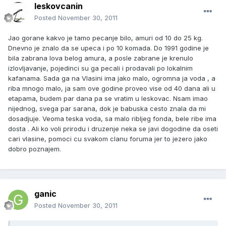
leskovcanin
Posted
November 30, 2011
Jao gorane kakvo je tamo pecanje bilo, amuri od 10 do 25 kg.
Dnevno je znalo da se upeca i po 10 komada. Do 1991 godine je
bila zabrana lova belog amura, a posle zabrane je krenulo
izlovljavanje, pojedinci su ga pecali i prodavali po lokalnim
kafanama. Sada ga na Vlasini ima jako malo, ogromna ja voda , a
riba mnogo malo, ja sam ove godine proveo vise od 40 dana ali u
etapama, budem par dana pa se vratim u leskovac. Nsam imao
nijednog, svega par sarana, dok je babuska cesto znala da mi
dosadjuje. Veoma teska voda, sa malo ribljeg fonda, bele ribe ima
dosta . Ali ko voli prirodu i druzenje neka se javi dogodine da oseti
cari vlasine, pomoci cu svakom clanu foruma jer to jezero jako
dobro poznajem.
ganic
Posted
November 30, 2011