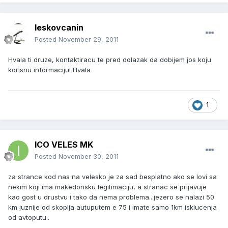
leskovcanin
Posted
November 29, 2011
Hvala ti druze, kontaktiracu te pred dolazak da dobijem jos koju
korisnu informaciju! Hvala
1
ICO VELES MK
Posted
November 30, 2011
za strance kod nas na velesko je za sad besplatno ako se lovi sa
nekim koji ima makedonsku legitimaciju, a stranac se prijavuje
kao gost u drustvu i tako da nema problema...jezero se nalazi 50
km juznije od skoplja autuputem e 75 i imate samo 1km isklucenja
od avtoputu..