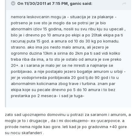
On 11/30/2011 at 7:15 PM, ganic said:
nemora leskovcanin mogu ja - situacija je za plakanje -
potrseno je sve sto je moglo da se potrsi jer je bio
abnormalni izlov 15 godina, nosili su svu ribu kju su upecali ,
bilo je i dnevno po 10 amura po ekipi a po 20tak ekipa pa ti
racunaj puta 15 god. a amura od 10 do 30 kg po komadu.
strasno. ako ima jos nesto malo amura, ali jezero je
ogromno duzina 13km a sirina do 2km pa ti sad vidi koliko
treba riba da ima, a to sto je ostalo od amura je sve preko
20+. a i sarana je malo jer se ne mresti a najmanje se
poribljavao. a nije postajalo jezero bogatije amurom u srbiji -
jer je vodoprivreda poribljavala 20 god tj.do 90 god i to u
abnormalnim kolicinama zbog trave i turbina. znam par
ekipa koje su pecale dnevno po 5 do 10 amura i to bez
prestanka po 2 meseca- i sad je tuga-
zato sad upoznajemo domovinu u potrazi za saranom i amurom, a
moglo je to i drugacije , da i mi docekujemo- ex-yucarpovce. a
prirode nema nigde kao gore. leti kad je po gradovima +40 gore
su nocu skafanderi .