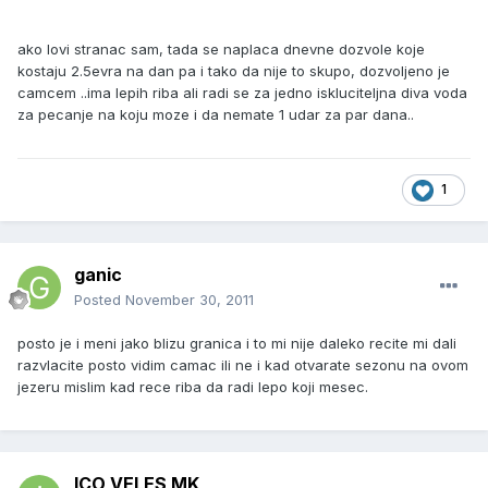
ako lovi stranac sam, tada se naplaca dnevne dozvole koje
kostaju 2.5evra na dan pa i tako da nije to skupo, dozvoljeno je
camcem ..ima lepih riba ali radi se za jedno iskluciteljna diva voda
za pecanje na koju moze i da nemate 1 udar za par dana..
1
ganic
Posted
November 30, 2011
posto je i meni jako blizu granica i to mi nije daleko recite mi dali
razvlacite posto vidim camac ili ne i kad otvarate sezonu na ovom
jezeru mislim kad rece riba da radi lepo koji mesec.
ICO VELES MK