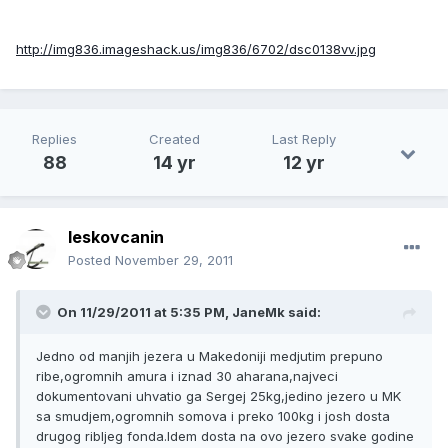
http://img836.imageshack.us/img836/6702/dsc0138vv.jpg
Replies
Created
Last Reply
88
14 yr
12 yr
leskovcanin
Posted
November 29, 2011
On 11/29/2011 at 5:35 PM, JaneMk said:
Jedno od manjih jezera u Makedoniji medjutim prepuno
ribe,ogromnih amura i iznad 30 aharana,najveci
dokumentovani uhvatio ga Sergej 25kg,jedino jezero u MK
sa smudjem,ogromnih somova i preko 100kg i josh dosta
drugog ribljeg fonda.Idem dosta na ovo jezero svake godine