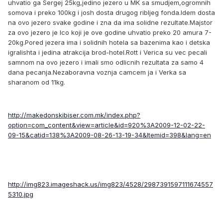
uhvatio ga Sergej 25kg,jedino jezero u MK sa smudjem,ogromnih
somova i preko 100kg i josh dosta drugog ribljeg fonda.Idem dosta
na ovo jezero svake godine i zna da ima solidne rezultate.Majstor
za ovo jezero je Ico koji je ove godine uhvatio preko 20 amura 7-
20kg.Pored jezera ima i solidnih hotela sa bazenima kao i detska
igralishta i jedina atrakcija brod-hotel.Rott i Verica su vec pecali
samnom na ovo jezero i imali smo odlicnih rezultata za samo 4
dana pecanja.Nezaboravna voznja camcem ja i Verka sa
sharanom od 11kg.
http://makedonskibiser.com.mk/index.php?
option=com_content&view=article&id=920%3A2009-12-02-22-
09-15&catid=138%3A2009-08-26-13-19-34&Itemid=398&lang=en
http://img823.imageshack.us/img823/4528/2987391597111674557
5310.jpg