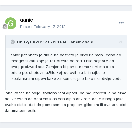
ganic
Posted
February 17, 2012
On 12/18/2011 at 7:23 PM, JaneMk said:
solar pot shots je dip a ne aditiv to je prvo.Po meni jedna od
mnogih stvari koje je fox presto da radi i bile najbolje od
ovog proizvodjaca.Zamjena big shot nemoze ni malo da
pridje pot shotovima.Bilo koji od ovih su bili najbolje
izbalansirani dipovi kako za komercijale tako i za divlje vode.
jane kazes najbolje izbalansirani dipovi- pa me interesuje sa cime
da izmesam da dobijem klasican dip s obzirom da je mnogo jako
ovako cisto- dali da pomesam sa propilen-glikolom ili ovako u cist
da umacem boilu.