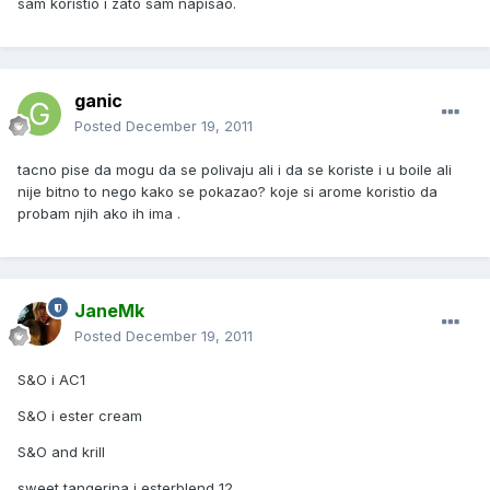
sam koristio i zato sam napisao.
ganic
Posted
December 19, 2011
tacno pise da mogu da se polivaju ali i da se koriste i u boile ali
nije bitno to nego kako se pokazao? koje si arome koristio da
probam njih ako ih ima .
JaneMk
Posted
December 19, 2011
S&O i AC1
S&O i ester cream
S&O and krill
sweet tangerina i esterblend 12