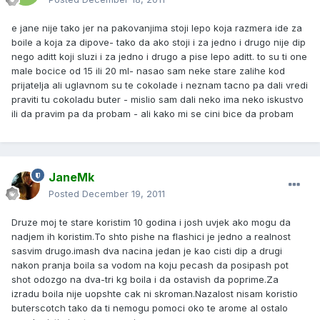
e jane nije tako jer na pakovanjima stoji lepo koja razmera ide za
boile a koja za dipove- tako da ako stoji i za jedno i drugo nije dip
nego aditt koji sluzi i za jedno i drugo a pise lepo aditt. to su ti one
male bocice od 15 ili 20 ml- nasao sam neke stare zalihe kod
prijatelja ali uglavnom su te cokolade i neznam tacno pa dali vredi
praviti tu cokoladu buter - mislio sam dali neko ima neko iskustvo
ili da pravim pa da probam - ali kako mi se cini bice da probam
JaneMk
Posted
December 19, 2011
Druze moj te stare koristim 10 godina i josh uvjek ako mogu da
nadjem ih koristim.To shto pishe na flashici je jedno a realnost
sasvim drugo.imash dva nacina jedan je kao cisti dip a drugi
nakon pranja boila sa vodom na koju pecash da posipash pot
shot odozgo na dva-tri kg boila i da ostavish da poprime.Za
izradu boila nije uopshte cak ni skroman.Nazalost nisam koristio
buterscotch tako da ti nemogu pomoci oko te arome al ostalo