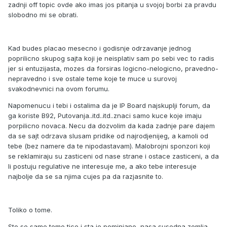
zadnji off topic ovde ako imas jos pitanja u svojoj borbi za pravdu
slobodno mi se obrati.
Kad budes placao mesecno i godisnje odrzavanje jednog
poprilicno skupog sajta koji je neisplativ sam po sebi vec to radis
jer si entuzijasta, mozes da forsiras logicno-nelogicno, pravedno-
nepravedno i sve ostale teme koje te muce u surovoj
svakodnevnici na ovom forumu.
Napomenucu i tebi i ostalima da je IP Board najskuplji forum, da
ga koriste B92, Putovanja..itd..itd..znaci samo kuce koje imaju
porpilicno novaca. Necu da dozvolim da kada zadnje pare dajem
da se sajt odrzava slusam pridike od najrodjenijeg, a kamoli od
tebe (bez namere da te nipodastavam). Malobrojni sponzori koji
se reklamiraju su zasticeni od nase strane i ostace zasticeni, a da
li postuju regulative ne interesuje me, a ako tebe interesuje
najbolje da se sa njima cujes pa da razjasnite to.
Toliko o tome.
Sto se same teme tice i sta je pominjano, nasa susedna zemlja