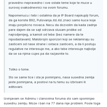
pravedno-nepravedno i sve ostale teme koje te muce u
surovoj svakodnevnici na ovom forumu.
Napomenucu i tebi i ostalima da je IP Board najskuplji forum,
da ga koriste B92, Putovanja..itd..itd..znaci samo kuce koje
imaju porpilicno novaca. Necu da dozvolim da kada zadnje
pare dajem da se sajt odrzava slusam pridike od
najrodjenijeg, a kamoli od tebe (bez namere da te
nipodastavam). Malobrojni sponzori koji se reklamiraju su
zasticeni od nase strane i ostace zasticeni, a da li postuju
regulative ne interesuje me, a ako tebe interesuje najbolje
da se sa njima cujes pa da razjasnite to.
Toliko o tome.
Sto se same tice i sta je pominjano, nasa susedna zemlja
jeste pominjana, a postovi na tu temu su izbrisani ili
editovani.
Izvinjavam se Adminu i clanovima foruma sto sam spominjao
susednu zemlju. Moze i ban na 77 dana nije problem. Posle toga