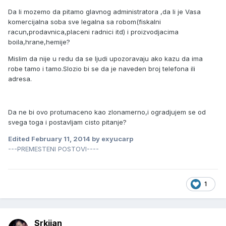
Da li mozemo da pitamo glavnog administratora ,da li je Vasa
komercijalna soba sve legalna sa robom(fiskalni
racun,prodavnica,placeni radnici itd) i proizvodjacima
boila,hrane,hemije?
Mislim da nije u redu da se ljudi upozoravaju ako kazu da ima
robe tamo i tamo.Slozio bi se da je naveden broj telefona ili
adresa.
Da ne bi ovo protumaceno kao zlonamerno,i ogradjujem se od
svega toga i postavljam cisto pitanje?
Edited
February 11, 2014
by exyucarp
---PREMESTENI POSTOVI----
1
Srkijan