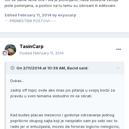
jeste pominjana, a postovi na tu temu su izbrisani ili editovani.
Edited
February 11, 2014
by exyucarp
---PREMESTENI POSTOVI----
TasinCarp
Posted
February 11, 2014
On 2/11/2014 at 10:39 AM, Bacid said:
Dukas...
zadnji off topic ovde ako imas jos pitanja u svojoj borbi za
pravdu u svim temama slobodno mi se obrati.
Kad budes placao mesecno i godisnje odrzavanje jednog
poprilicno skupog sajta koji je neisplativ sam po sebi vec to
radis jer si entuzijasta, mozes da forsiras logicno-nelogicno,