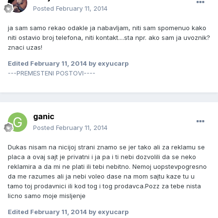
Posted
February 11, 2014
ja sam samo rekao odakle ja nabavljam, niti sam spomenuo kako
niti ostavio broj telefona, niti kontakt....sta npr. ako sam ja uvoznik?
znaci uzas!
Edited
February 11, 2014
by exyucarp
---PREMESTENI POSTOVI----
ganic
Posted
February 11, 2014
Dukas nisam na nicijoj strani znamo se jer tako ali za reklamu se
placa a ovaj sajt je privatni i ja pa i ti nebi dozvolili da se neko
reklamira a da mi ne plati ili tebi nebitno. Nemoj uopstevpogresno
da me razumes ali ja nebi voleo dase na mom sajtu kaze tu u
tamo toj prodavnici ili kod tog i tog prodavca.Pozz za tebe nista
licno samo moje misljenje
Edited
February 11, 2014
by exyucarp