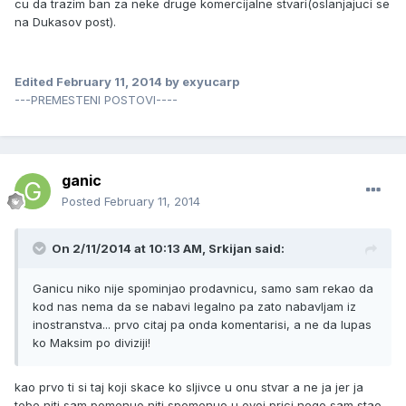
cu da trazim ban za neke druge komercijalne stvari(oslanjajuci se
na Dukasov post).
Edited
February 11, 2014
by exyucarp
---PREMESTENI POSTOVI----
ganic
Posted
February 11, 2014
On 2/11/2014 at 10:13 AM, Srkijan said:
Ganicu niko nije spominjao prodavnicu, samo sam rekao da
kod nas nema da se nabavi legalno pa zato nabavljam iz
inostranstva... prvo citaj pa onda komentarisi, a ne da lupas
ko Maksim po diviziji!
kao prvo ti si taj koji skace ko sljivce u onu stvar a ne ja jer ja
tebe niti sam pomenuo niti spomenuo u ovoj prici nego sam stao