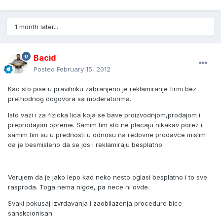
1 month later...
Bacid
Posted
February 15, 2012
Kao sto pise u pravilniku zabranjeno je reklamiranje firmi bez
prethodnog dogovora sa moderatorima.
Isto vazi i za fizicka lica koja se bave proizvodnjom,prodajom i
preprodajom opreme. Samim tim sto ne placaju nikakav porez i
samim tim su u prednosti u odnosu na redovne prodavce mislim
da je besmisleno da se jos i reklamiraju besplatno.
Verujem da je jako lepo kad neko nesto oglasi besplatno i to sve
rasproda. Toga nema nigde, pa nece ni ovde.
Svaki pokusaj izvrdavanja i zaobilazenja procedure bice
sanskcionisan.