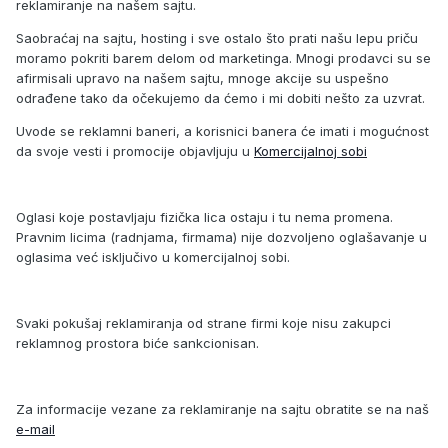
reklamiranje na našem sajtu.
Saobraćaj na sajtu, hosting i sve ostalo što prati našu lepu priču
moramo pokriti barem delom od marketinga. Mnogi prodavci su se
afirmisali upravo na našem sajtu, mnoge akcije su uspešno
odrađene tako da očekujemo da ćemo i mi dobiti nešto za uzvrat.
Uvode se reklamni baneri, a korisnici banera će imati i mogućnost
da svoje vesti i promocije objavljuju u
Komercijalnoj sobi
Oglasi koje postavljaju fizička lica ostaju i tu nema promena.
Pravnim licima (radnjama, firmama) nije dozvoljeno oglašavanje u
oglasima već isključivo u komercijalnoj sobi.
Svaki pokušaj reklamiranja od strane firmi koje nisu zakupci
reklamnog prostora biće sankcionisan.
Za informacije vezane za reklamiranje na sajtu obratite se na naš
e-mail