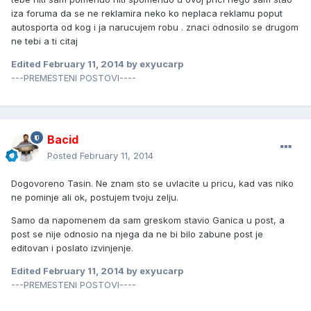
iza foruma da se ne reklamira neko ko neplaca reklamu poput
autosporta od kog i ja narucujem robu . znaci odnosilo se drugom
ne tebi a ti citaj
Edited
February 11, 2014
by exyucarp
---PREMESTENI POSTOVI----
Bacid
Posted
February 11, 2014
Dogovoreno Tasin. Ne znam sto se uvlacite u pricu, kad vas niko
ne pominje ali ok, postujem tvoju zelju.
Samo da napomenem da sam greskom stavio Ganica u post, a
post se nije odnosio na njega da ne bi bilo zabune post je
editovan i poslato izvinjenje.
Edited
February 11, 2014
by exyucarp
---PREMESTENI POSTOVI----