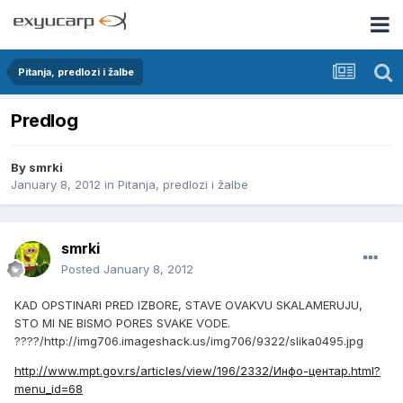
Pitanja, predlozi i žalbe
Predlog
By
smrki
January 8, 2012
in
Pitanja, predlozi i žalbe
smrki
Posted
January 8, 2012
KAD OPSTINARI PRED IZBORE, STAVE OVAKVU SKALAMERUJU,
STO MI NE BISMO PORES SVAKE VODE.
????/
http://img706.imageshack.us/img706/9322/slika0495.jpg
http://www.mpt.gov.rs/articles/view/196/2332/Инфо-центар.html?
menu_id=68