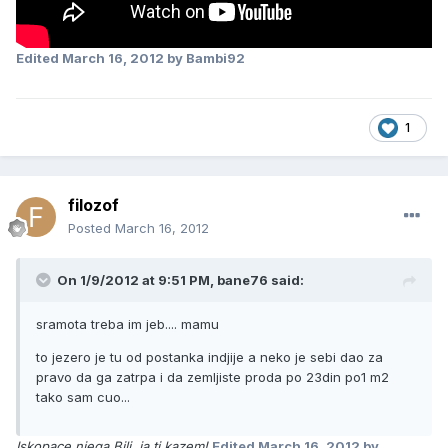
Edited
March 16, 2012
by Bambi92
1
filozof
Posted
March 16, 2012
On 1/9/2012 at 9:51 PM, bane76 said:
sramota treba im jeb.... mamu
to jezero je tu od postanka indjije a neko je sebi dao za
pravo da ga zatrpa i da zemljiste proda po 23din po1 m2
tako sam cuo...
Iskopace njega Bili, ja ti kazem!
Edited
March 16, 2012
by