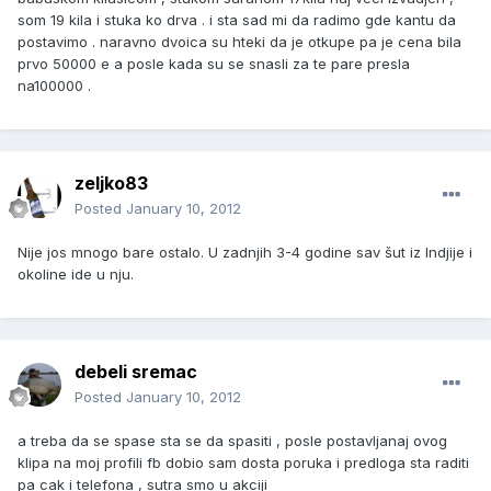
som 19 kila i stuka ko drva . i sta sad mi da radimo gde kantu da
postavimo . naravno dvoica su hteki da je otkupe pa je cena bila
prvo 50000 e a posle kada su se snasli za te pare presla
na100000 .
zeljko83
Posted
January 10, 2012
Nije jos mnogo bare ostalo. U zadnjih 3-4 godine sav šut iz Indjije i
okoline ide u nju.
debeli sremac
Posted
January 10, 2012
a treba da se spase sta se da spasiti , posle postavljanaj ovog
klipa na moj profili fb dobio sam dosta poruka i predloga sta raditi
pa cak i telefona , sutra smo u akciji