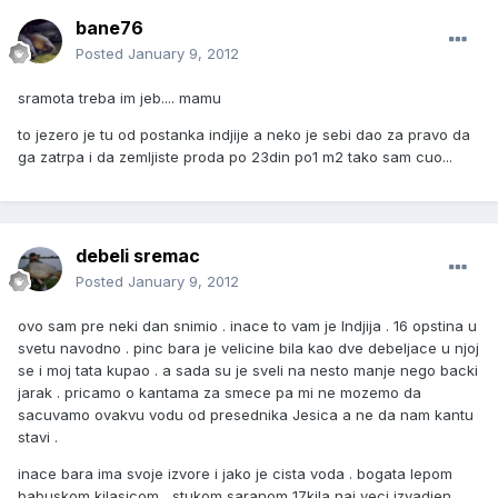
bane76
Posted
January 9, 2012
sramota treba im jeb.... mamu
to jezero je tu od postanka indjije a neko je sebi dao za pravo da
ga zatrpa i da zemljiste proda po 23din po1 m2 tako sam cuo...
debeli sremac
Posted
January 9, 2012
ovo sam pre neki dan snimio . inace to vam je Indjija . 16 opstina u
svetu navodno . pinc bara je velicine bila kao dve debeljace u njoj
se i moj tata kupao . a sada su je sveli na nesto manje nego backi
jarak . pricamo o kantama za smece pa mi ne mozemo da
sacuvamo ovakvu vodu od presednika Jesica a ne da nam kantu
stavi .
inace bara ima svoje izvore i jako je cista voda . bogata lepom
babuskom kilasicom , stukom saranom 17kila naj veci izvadjen ,