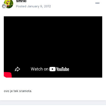
smrki
Posted
January 9, 2012
ovo je tek sramota.