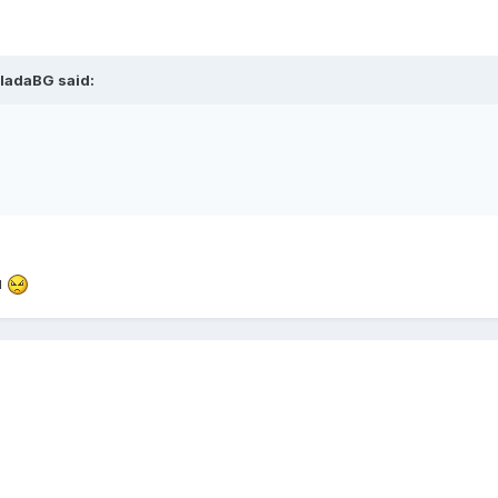
vladaBG said:
u