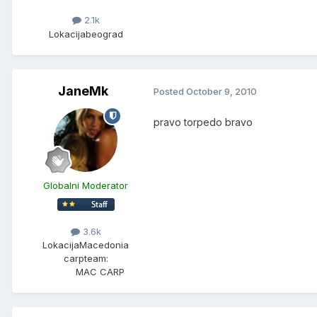
2.1k
Lokacija
beograd
JaneMk
Posted
October 9, 2010
pravo torpedo bravo
Globalni Moderator
3.6k
Lokacija
Macedonia
carpteam:
MAC CARP