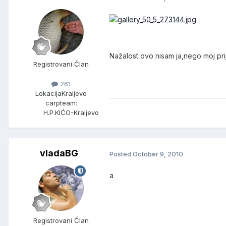
Nažalost ovo nisam ja,nego moj pri
Registrovani Član
261
Lokacija
Kraljevo
carpteam:
H.P.KIĆO-Kraljevo
vladaBG
Posted
October 9, 2010
a
Registrovani Član