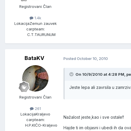
Registrovani Član
1.4k
Lokacija
Zemun zauvek
carpteam:
C.T.TAURUNUM
BataKV
Posted
October 10, 2010
On 10/9/2010 at 4:28 PM, pe
Jeste lepa ali zavrsila u zamrzi
Registrovani Član
261
Lokacija
Kraljevo
Nažalost jeste,kao i sve ostale!!
carpteam:
H.P.KIĆO-Kraljevo
Hajde ti im objasni i ubedi ih da ov