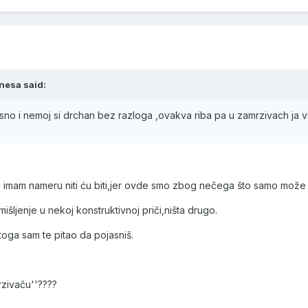
nesa said:
jasno i nemoj si drchan bez razloga ,ovakva riba pa u zamrzivach ja
i imam nameru niti ću biti,jer ovde smo zbog nečega što samo može 
ljenje u nekoj konstruktivnoj priči,ništa drugo.
oga sam te pitao da pojasniš.
rzivaču''????