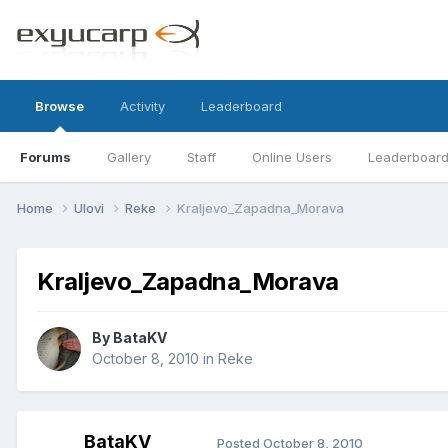
Browse
Activity
Leaderboard
Forums
Gallery
Staff
Online Users
Leaderboar
Home
Ulovi
Reke
Kraljevo_Zapadna_Morava
Kraljevo_Zapadna_Morava
By
BataKV
October 8, 2010
in
Reke
BataKV
Posted
October 8, 2010