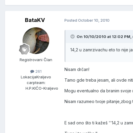
BataKV
Posted
October 10, 2010
On 10/10/2010 at 12:02 PM, 
14,2 u zamrzivachu eto to nije 
Registrovani Član
Nisam drčan!
261
Lokacija
Kraljevo
Tamo gde treba jesam, ali ovde nit
carpteam:
H.P.KIĆO-Kraljevo
Mogu eventualno da branim svoje miš
Nisam razumeo tvoje pitanje,zbog t
E sad ono što ti kažeš ''14,2 u zam