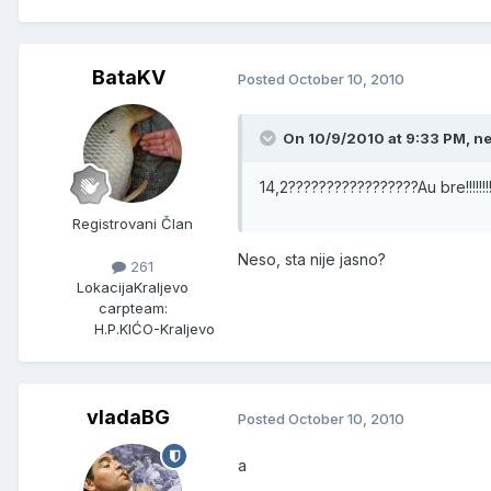
BataKV
Posted
October 10, 2010
On 10/9/2010 at 9:33 PM, ne
14,2?????????????????Au bre!!!!!!!!!
Registrovani Član
Neso, sta nije jasno?
261
Lokacija
Kraljevo
carpteam:
H.P.KIĆO-Kraljevo
vladaBG
Posted
October 10, 2010
a