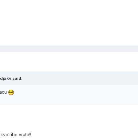
djakv said:
vacu
akve ribe vrate!!