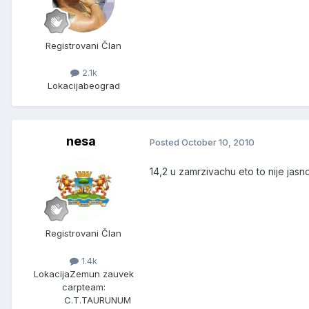
Registrovani Član
2.1k
Lokacija
beograd
nesa
Posted
October 10, 2010
14,2 u zamrzivachu eto to nije jas
Registrovani Član
1.4k
Lokacija
Zemun zauvek
carpteam:
C.T.TAURUNUM