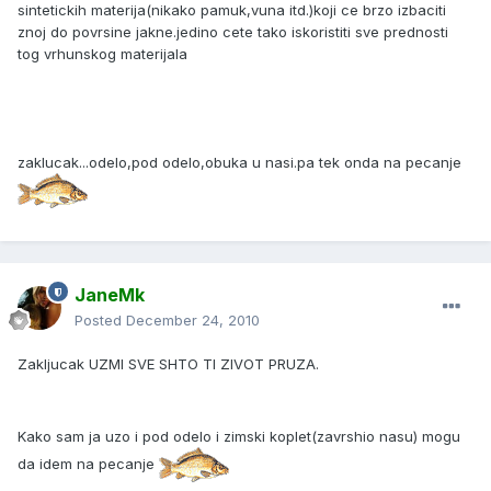
sintetickih materija(nikako pamuk,vuna itd.)koji ce brzo izbaciti
znoj do povrsine jakne.jedino cete tako iskoristiti sve prednosti
tog vrhunskog materijala
zaklucak...odelo,pod odelo,obuka u nasi.pa tek onda na pecanje
JaneMk
Posted
December 24, 2010
Zakljucak UZMI SVE SHTO TI ZIVOT PRUZA.
Kako sam ja uzo i pod odelo i zimski koplet(zavrshio nasu) mogu
da idem na pecanje