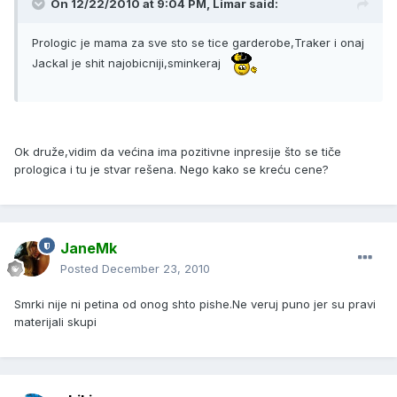
On 12/22/2010 at 9:04 PM, Limar said:
Prologic je mama za sve sto se tice garderobe,Traker i onaj
Jackal je shit najobicniji,sminkeraj
Ok druže,vidim da većina ima pozitivne inpresije što se tiče
prologica i tu je stvar rešena. Nego kako se kreću cene?
JaneMk
Posted
December 23, 2010
Smrki nije ni petina od onog shto pishe.Ne veruj puno jer su pravi
materijali skupi