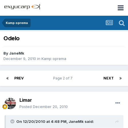
Kamp oprema
Odelo
By
JaneMk
December 9, 2010
in
Kamp oprema
PREV
Page 2 of 7
NEXT
Limar
Posted
December 20, 2010
On 12/20/2010 at 4:48 PM, JaneMk said: