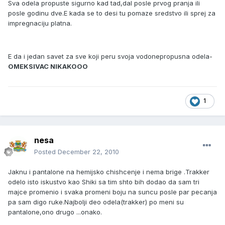
Sva odela propuste sigurno kad tad,dal posle prvog pranja ili
posle godinu dve.E kada se to desi tu pomaze sredstvo ili sprej za
impregnaciju platna.
E da i jedan savet za sve koji peru svoja vodonepropusna odela-
OMEKSIVAC NIKAKOOO
1
nesa
Posted
December 22, 2010
Jaknu i pantalone na hemijsko chishcenje i nema brige .Trakker
odelo isto iskustvo kao Shiki sa tim shto bih dodao da sam tri
majce promenio i svaka promeni boju na suncu posle par pecanja
pa sam digo ruke.Najbolji deo odela(trakker) po meni su
pantalone,ono drugo ...onako.