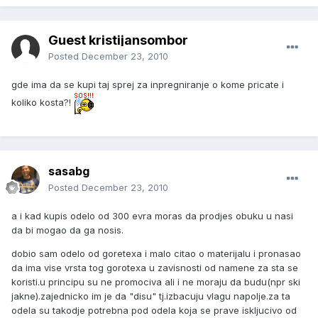
Guest kristijansombor
Posted
December 23, 2010
gde ima da se kupi taj sprej za inpregniranje o kome pricate i
koliko kosta?!
sasabg
Posted
December 23, 2010
a i kad kupis odelo od 300 evra moras da prodjes obuku u nasi
da bi mogao da ga nosis.
dobio sam odelo od goretexa i malo citao o materijalu i pronasao
da ima vise vrsta tog gorotexa u zavisnosti od namene za sta se
koristi.u principu su ne promociva ali i ne moraju da budu(npr ski
jakne).zajednicko im je da "disu" tj.izbacuju vlagu napolje.za ta
odela su takodje potrebna pod odela koja se prave iskljucivo od