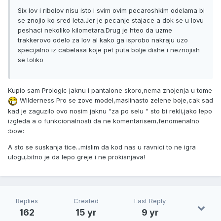
Six lov i ribolov nisu isto i svim ovim pecaroshkim odelama bi
se znojio ko sred leta.Jer je pecanje stajace a dok se u lovu
peshaci nekoliko kilometara.Drug je hteo da uzme
trakkerovo odelo za lov al kako ga isprobo nakraju uzo
specijalno iz cabelasa koje pet puta bolje dishe i neznojish
se toliko
Kupio sam Prologic jaknu i pantalone skoro,nema znojenja u tome
Wilderness Pro se zove model,maslinasto zelene boje,cak sad
kad je zaguzilo ovo nosim jaknu "za po selu " sto bi rekli,jako lepo
izgleda a o funkcionalnosti da ne komentarisem,fenomenalno
:bow:
A sto se suskanja tice...mislim da kod nas u ravnici to ne igra
ulogu,bitno je da lepo greje i ne prokisnjava!
Replies
Created
Last Reply
162
15 yr
9 yr