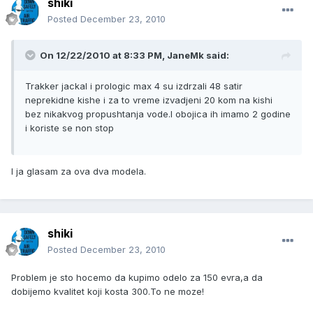
shiki
Posted
December 23, 2010
On 12/22/2010 at 8:33 PM, JaneMk said:
Trakker jackal i prologic max 4 su izdrzali 48 satir
neprekidne kishe i za to vreme izvadjeni 20 kom na kishi
bez nikakvog propushtanja vode.I obojica ih imamo 2 godine
i koriste se non stop
I ja glasam za ova dva modela.
shiki
Posted
December 23, 2010
Problem je sto hocemo da kupimo odelo za 150 evra,a da
dobijemo kvalitet koji kosta 300.To ne moze!