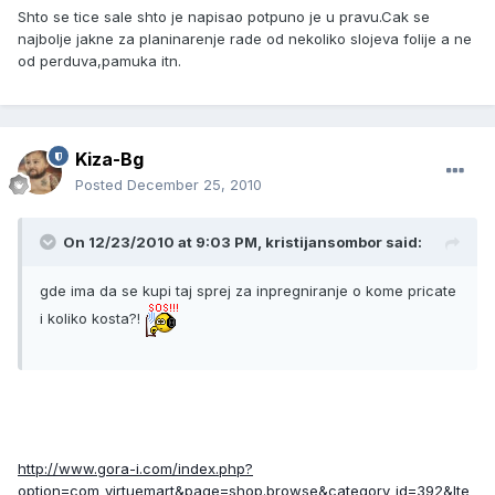
Shto se tice sale shto je napisao potpuno je u pravu.Cak se
najbolje jakne za planinarenje rade od nekoliko slojeva folije a ne
od perduva,pamuka itn.
Kiza-Bg
Posted
December 25, 2010
On 12/23/2010 at 9:03 PM, kristijansombor said:
gde ima da se kupi taj sprej za inpregniranje o kome pricate
i koliko kosta?!
http://www.gora-i.com/index.php?
option=com_virtuemart&page=shop.browse&category_id=392&Ite