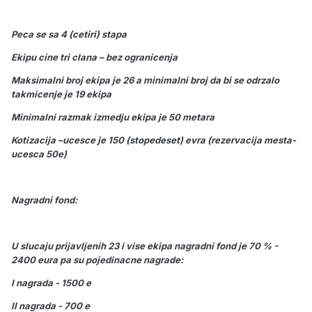
Peca se sa 4 (cetiri) stapa
Ekipu cine tri clana – bez ogranicenja
Maksimalni broj ekipa je 26 a minimalni broj da bi se odrzalo
takmicenje je 19 ekipa
Minimalni razmak izmedju ekipa je 50 metara
Kotizacija –ucesce je 150 (stopedeset) evra (rezervacija mesta-
ucesca 50e)
Nagradni fond:
U slucaju prijavljenih 23 i vise ekipa nagradni fond je 70 % -
2400 eura pa su pojedinacne nagrade:
I nagrada - 1500 e
II nagrada - 700 e