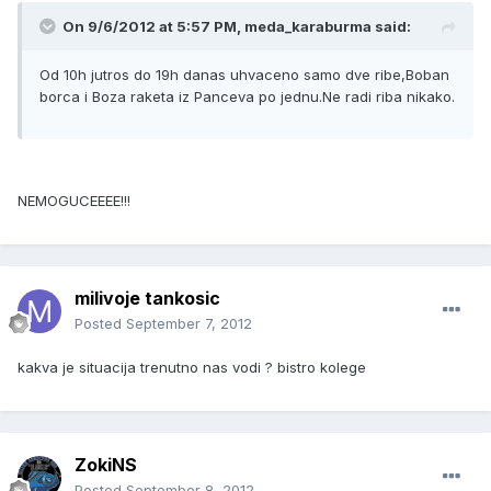
On 9/6/2012 at 5:57 PM, meda_karaburma said:
Od 10h jutros do 19h danas uhvaceno samo dve ribe,Boban
borca i Boza raketa iz Panceva po jednu.Ne radi riba nikako.
NEMOGUCEEEE!!!
milivoje tankosic
Posted
September 7, 2012
kakva je situacija trenutno nas vodi ? bistro kolege
ZokiNS
Posted
September 8, 2012