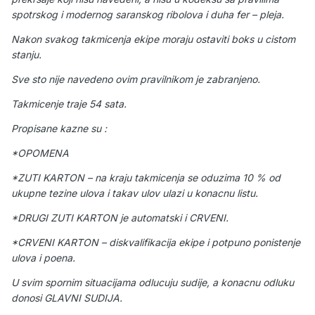
spotrskog i modernog saranskog ribolova i duha fer – pleja.
Nakon svakog takmicenja ekipe moraju ostaviti boks u cistom
stanju.
Sve sto nije navedeno ovim pravilnikom je zabranjeno.
Takmicenje traje 54 sata.
Propisane kazne su :
*OPOMENA
*ZUTI KARTON – na kraju takmicenja se oduzima 10 % od
ukupne tezine ulova i takav ulov ulazi u konacnu listu.
*DRUGI ZUTI KARTON je automatski i CRVENI.
*CRVENI KARTON – diskvalifikacija ekipe i potpuno ponistenje
ulova i poena.
U svim spornim situacijama odlucuju sudije, a konacnu odluku
donosi GLAVNI SUDIJA.