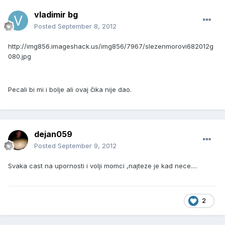
vladimir bg
Posted
September 8, 2012
http://img856.imageshack.us/img856/7967/slezenmorovi682012g
080.jpg
Pecali bi mi i bolje ali ovaj čika nije dao.
dejan059
Posted
September 9, 2012
Svaka cast na upornosti i volji momci ,najteze je kad nece....
2