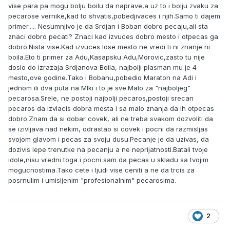
vise para pa mogu bolju boilu da naprave,a uz to i bolju zvaku za
pecarose vernike,kad to shvatis,pobedjivaces i njih.Samo ti dajem
primer..... Nesumnjivo je da Srdjan i Boban dobro pecaju,ali sta
znaci dobro pecati? Znaci kad izvuces dobro mesto i otpecas ga
dobro.Nista vise.Kad izvuces lose mesto ne vredi ti ni znanje ni
boila.Eto ti primer za Adu,Kasapsku Adu,Morovic,zasto tu nije
doslo do izrazaja Srdjanova Boila, najbolji plasman mu je 4
mesto,ove godine.Tako i Bobanu,pobedio Maraton na Adi i
jednom ili dva puta na MIki i to je sve.Malo za "najboljeg"
pecarosa.Srele, ne postoji najbolji pecaros,postoji srecan
pecaros da izvlacis dobra mesta i sa malo znanja da ih otpecas
dobro.Znam da si dobar covek, ali ne treba svakom dozvoliti da
se izivljava nad nekim, odrastao si covek i pocni da razmisljas
svojom glavom i pecas za svoju dusu.Pecanje je da uzivas, da
dozivis lepe trenutke na pecanju a ne neprijatnosti.Batali tvoje
idole,nisu vredni toga i pocni sam da pecas u skladu sa tvojim
mogucnostima.Tako cete i ljudi vise ceniti a ne da trcis za
posrnulim i umisljenim "profesionalnim" pecarosima.
2