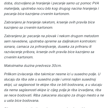
doba, dozvoljeno je hranjenje i pecanje samo uz pomoc PVA
materijala, upotreba nocu bilo kog drugog nacina hranjenja i
pecanja bice kaznjena crvenim kartonom.
Zabranjeno je hranjenje raketom,
krsenje ovih pravila bice
kaznjeno sa crvenim kartonom
.
Zabranjeno je: pecanje na plovak i nekom drugom metodom
sem navedene, upotreba opreme sa daljinskom kontrolom:
sonara, camaca za prihranjivanje, duseka za prihranu ili
razvlacenje pribora, krsenje ovih pravila bice kaznjeno sa
crvenim kartonom.
Maksimalna duzina predveza 30cm.
Prilikom izvlacenja ribe takmicar nesme ici u susedno polje. U
slucaju da riba ode u susedno polje i umrsi najlon susednoj
ekipi, uz saglasnost te ekipe riba ce biti bodovana, a u slucaju
da nema saglasnosti ekipe iz cijeg polja je riba izvadjena, riba
se nece bodovati. Riba zakacena slucajno za drugo mesto a ne
u usta bice bodovana.