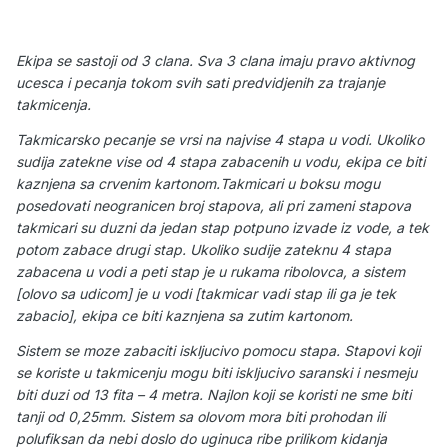
Ekipa se sastoji od 3 clana. Sva 3 clana imaju pravo aktivnog
ucesca i pecanja tokom svih sati predvidjenih za trajanje
takmicenja.
Takmicarsko pecanje se vrsi na najvise 4 stapa u vodi. Ukoliko
sudija zatekne vise od 4 stapa zabacenih u vodu, ekipa ce biti
kaznjena sa crvenim kartonom.Takmicari u boksu mogu
posedovati neogranicen broj stapova, ali pri zameni stapova
takmicari su duzni da jedan stap potpuno izvade iz vode, a tek
potom zabace drugi stap. Ukoliko sudije zateknu 4 stapa
zabacena u vodi a peti stap je u rukama ribolovca, a sistem
[olovo sa udicom] je u vodi [takmicar vadi stap ili ga je tek
zabacio], ekipa ce biti kaznjena sa zutim kartonom.
Sistem se moze zabaciti iskljucivo pomocu stapa. Stapovi koji
se koriste u takmicenju mogu biti iskljucivo saranski i nesmeju
biti duzi od 13 fita – 4 metra. Najlon koji se koristi ne sme biti
tanji od 0,25mm. Sistem sa olovom mora biti prohodan ili
polufiksan da nebi doslo do uginuca ribe prilikom kidanja