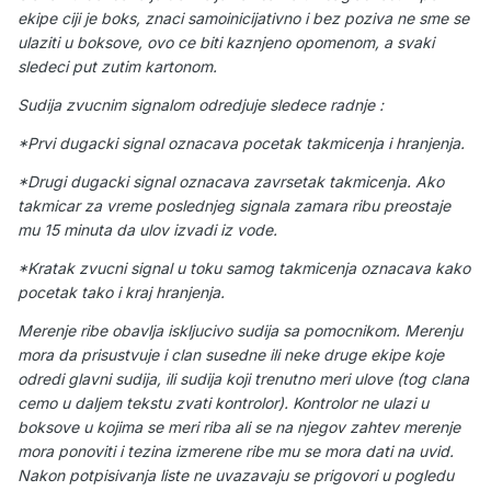
ekipe ciji je boks, znaci samoinicijativno i bez poziva ne sme se
ulaziti u boksove, ovo ce biti kaznjeno opomenom, a svaki
sledeci put zutim kartonom.
Sudija zvucnim signalom odredjuje sledece radnje :
*Prvi dugacki signal oznacava pocetak takmicenja i hranjenja.
*Drugi dugacki signal oznacava zavrsetak takmicenja. Ako
takmicar za vreme poslednjeg signala zamara ribu preostaje
mu 15 minuta da ulov izvadi iz vode.
*Kratak zvucni signal u toku samog takmicenja oznacava kako
pocetak tako i kraj hranjenja.
Merenje ribe obavlja iskljucivo sudija sa pomocnikom. Merenju
mora da prisustvuje i clan susedne ili neke druge ekipe koje
odredi glavni sudija, ili sudija koji trenutno meri ulove (tog clana
cemo u daljem tekstu zvati kontrolor). Kontrolor ne ulazi u
boksove u kojima se meri riba ali se na njegov zahtev merenje
mora ponoviti i tezina izmerene ribe mu se mora dati na uvid.
Nakon potpisivanja liste ne uvazavaju se prigovori u pogledu