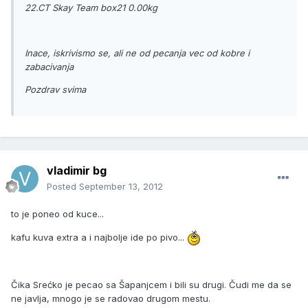
22.CT Skay Team box21 0.00kg
Inace, iskrivismo se, ali ne od pecanja vec od kobre i
zabacivanja
Pozdrav svima
vladimir bg
Posted
September 13, 2012
to je poneo od kuce...
kafu kuva extra a i najbolje ide po pivo...
Čika Srećko je pecao sa Šapanjcem i bili su drugi. Čudi me da se
ne javlja, mnogo je se radovao drugom mestu.