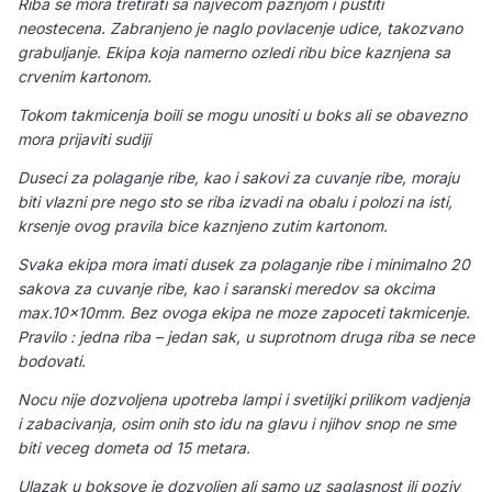
Riba se mora tretirati sa najvecom paznjom i pustiti
neostecena. Zabranjeno je naglo povlacenje udice, takozvano
grabuljanje. Ekipa koja namerno ozledi ribu bice kaznjena sa
crvenim kartonom.
Tokom takmicenja boili se mogu unositi u boks ali se obavezno
mora prijaviti sudiji
Duseci za polaganje ribe, kao i sakovi za cuvanje ribe, moraju
biti vlazni pre nego sto se riba izvadi na obalu i polozi na isti,
krsenje ovog pravila bice kaznjeno zutim kartonom.
Svaka ekipa mora imati dusek za polaganje ribe i minimalno 20
sakova za cuvanje ribe, kao i saranski meredov sa okcima
max.10x10mm. Bez ovoga ekipa ne moze zapoceti takmicenje.
Pravilo : jedna riba – jedan sak, u suprotnom druga riba se nece
bodovati.
Nocu nije dozvoljena upotreba lampi i svetiljki prilikom vadjenja
i zabacivanja, osim onih sto idu na glavu i njihov snop ne sme
biti veceg dometa od 15 metara.
Ulazak u boksove je dozvoljen ali samo uz saglasnost ili poziv