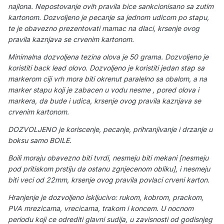
najlona. Nepostovanje ovih pravila bice sankcionisano sa zutim
kartonom. Dozvoljeno je pecanje sa jednom udicom po stapu,
te je obavezno prezentovati mamac na dlaci, krsenje ovog
pravila kaznjava se crvenim kartonom.
Minimalna dozvoljena tezina olova je 50 grama. Dozvoljeno je
koristiti back lead olovo. Dozvoljeno je koristiti jedan stap sa
markerom ciji vrh mora biti okrenut paralelno sa obalom, a na
marker stapu koji je zabacen u vodu nesme , pored olova i
markera, da bude i udica, krsenje ovog pravila kaznjava se
crvenim kartonom.
DOZVOLJENO je koriscenje, pecanje, prihranjivanje i drzanje u
boksu samo BOILE.
Boili moraju obavezno biti tvrdi, nesmeju biti mekani [nesmeju
pod pritiskom prstiju da ostanu zgnjecenom obliku], i nesmeju
biti veci od 22mm, krsenje ovog pravila povlaci crveni karton.
Hranjenje je dozvoljeno iskljucivo: rukom, kobrom, prackom,
PVA mrezicama, vrecicama, trakom i koncem. U nocnom
periodu koji ce odrediti glavni sudija, u zavisnosti od godisnjeg