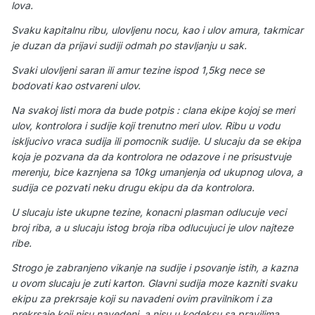
lova.
Svaku kapitalnu ribu, ulovljenu nocu, kao i ulov amura, takmicar
je duzan da prijavi sudiji odmah po stavljanju u sak.
Svaki ulovljeni saran ili amur tezine ispod 1,5kg nece se
bodovati kao ostvareni ulov.
Na svakoj listi mora da bude potpis : clana ekipe kojoj se meri
ulov, kontrolora i sudije koji trenutno meri ulov. Ribu u vodu
iskljucivo vraca sudija ili pomocnik sudije. U slucaju da se ekipa
koja je pozvana da da kontrolora ne odazove i ne prisustvuje
merenju, bice kaznjena sa 10kg umanjenja od ukupnog ulova, a
sudija ce pozvati neku drugu ekipu da da kontrolora.
U slucaju iste ukupne tezine, konacni plasman odlucuje veci
broj riba, a u slucaju istog broja riba odlucujuci je ulov najteze
ribe.
Strogo je zabranjeno vikanje na sudije i psovanje istih, a kazna
u ovom slucaju je zuti karton. Glavni sudija moze kazniti svaku
ekipu za prekrsaje koji su navadeni ovim pravilnikom i za
prekrsaje koji nisu navedeni, a nisu u kodeksu sa pravilima