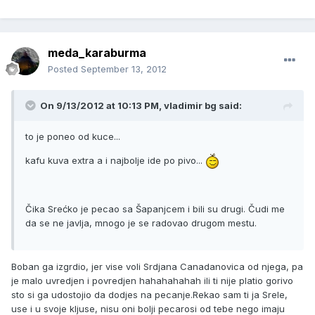
meda_karaburma
Posted
September 13, 2012
On 9/13/2012 at 10:13 PM, vladimir bg said:
to je poneo od kuce...
kafu kuva extra a i najbolje ide po pivo...
Čika Srećko je pecao sa Šapanjcem i bili su drugi. Čudi me
da se ne javlja, mnogo je se radovao drugom mestu.
Boban ga izgrdio, jer vise voli Srdjana Canadanovica od njega, pa
je malo uvredjen i povredjen hahahahahah ili ti nije platio gorivo
sto si ga udostojio da dodjes na pecanje.Rekao sam ti ja Srele,
use i u svoje kljuse, nisu oni bolji pecarosi od tebe nego imaju