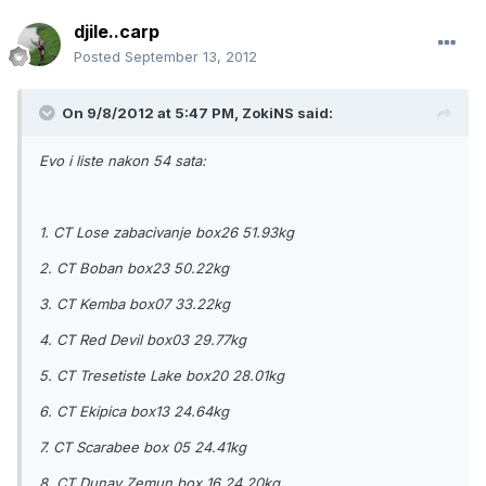
djile..carp
Posted
September 13, 2012
On 9/8/2012 at 5:47 PM, ZokiNS said:
Evo i liste nakon 54 sata:
1. CT Lose zabacivanje box26 51.93kg
2. CT Boban box23 50.22kg
3. CT Kemba box07 33.22kg
4. CT Red Devil box03 29.77kg
5. CT Tresetiste Lake box20 28.01kg
6. CT Ekipica box13 24.64kg
7. CT Scarabee box 05 24.41kg
8. CT Dunav Zemun box 16 24.20kg