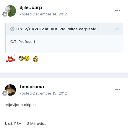
djile..carp
Posted
December 14, 2012
On 12/13/2012 at 9:09 PM, Milos.carp said:
C.T. Profesori
tomicruma
Posted
December 15, 2012
prijavljene ekipe ;
1. c.t. PS+ -- S.Mitrovica