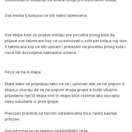
Sva mesta tj boksovi ce biti vidno obelezena
Sve ekipe koje se prijave moraju pre pocetka prvog kola da
prijave sve takmicare koji ce ucestvovati u svih pet kola,a naj vise
5 takmicara koji ce biti upisani i prikazani na pocetku prvog kola i
nece biti dozvoljena naknadna izmena
Peca se na 4 stapa
Ekipe kako se prijavljuju tako ce se i upisivati dok se ne popuni 9
ekipa,u slucaju da se ne popuni druga grupa a bude ukupno
prijavljeno npr.12 ekipa one tri ekipe bice rezerva ako slucajno
neko odustane iz prve grupe.
Precizan pravilnik sa tacnim odrednicama bice nesto kasnije
prilozen
Sve informacije na telefon 0649068987 Grile