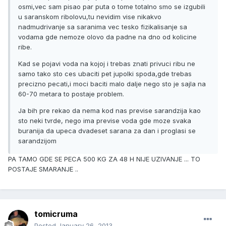
osmi,vec sam pisao par puta o tome totalno smo se izgubili
u saranskom ribolovu,tu nevidim vise nikakvo
nadmudrivanje sa saranima vec tesko fizikalisanje sa
vodama gde nemoze olovo da padne na dno od kolicine
ribe.
Kad se pojavi voda na kojoj i trebas znati privuci ribu ne
samo tako sto ces ubaciti pet jupolki spoda,gde trebas
precizno pecati,i moci baciti malo dalje nego sto je sajla na
60-70 metara to postaje problem.
Ja bih pre rekao da nema kod nas previse sarandzija kao
sto neki tvrde, nego ima previse voda gde moze svaka
buranija da upeca dvadeset sarana za dan i proglasi se
sarandzijom
PA TAMO GDE SE PECA 500 KG ZA 48 H NIJE UZIVANJE ... TO
POSTAJE SMARANJE ..
tomicruma
Posted
January 26, 2013