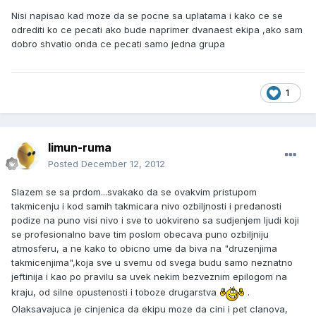
Nisi napisao kad moze da se pocne sa uplatama i kako ce se
odrediti ko ce pecati ako bude naprimer dvanaest ekipa ,ako sam
dobro shvatio onda ce pecati samo jedna grupa
1
limun-ruma
Posted
December 12, 2012
Slazem se sa prdom...svakako da se ovakvim pristupom
takmicenju i kod samih takmicara nivo ozbiljnosti i predanosti
podize na puno visi nivo i sve to uokvireno sa sudjenjem ljudi koji
se profesionalno bave tim poslom obecava puno ozbiljniju
atmosferu, a ne kako to obicno ume da biva na "druzenjima
takmicenjima",koja sve u svemu od svega budu samo neznatno
jeftinija i kao po pravilu sa uvek nekim bezveznim epilogom na
kraju, od silne opustenosti i toboze drugarstva
.
Olaksavajuca je cinjenica da ekipu moze da cini i pet clanova,