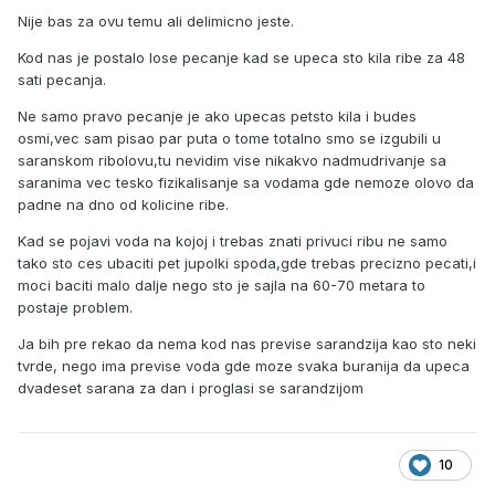
Nije bas za ovu temu ali delimicno jeste.
Kod nas je postalo lose pecanje kad se upeca sto kila ribe za 48
sati pecanja.
Ne samo pravo pecanje je ako upecas petsto kila i budes
osmi,vec sam pisao par puta o tome totalno smo se izgubili u
saranskom ribolovu,tu nevidim vise nikakvo nadmudrivanje sa
saranima vec tesko fizikalisanje sa vodama gde nemoze olovo da
padne na dno od kolicine ribe.
Kad se pojavi voda na kojoj i trebas znati privuci ribu ne samo
tako sto ces ubaciti pet jupolki spoda,gde trebas precizno pecati,i
moci baciti malo dalje nego sto je sajla na 60-70 metara to
postaje problem.
Ja bih pre rekao da nema kod nas previse sarandzija kao sto neki
tvrde, nego ima previse voda gde moze svaka buranija da upeca
dvadeset sarana za dan i proglasi se sarandzijom
10