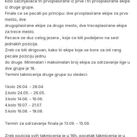
kolo sacinjavace tri prvoplasirane iz prve i tri prvoplasirane ekipe
iz druge grupe.
Finale ce se pecati po principu: dve prvoplasirane ekipe za prvo
mesto, dve
drugoplasirane ekipe za drugo mesto, dve treceplasirane ekipe
za trece mesto.
Pecace se duz celog jezera , koje ce biti podeljeno na sest
jednakih pozicija.
Zreb ce biti dirigovan, kako bi ekipe koje se bore za isti rang
pecale poziciju jednu
do druge. Minimalan i maksimalan broj ekipa za odrzavanje lige u
dve grupe je 18.
Termini takmicenja druge grupe su sledeci:
1.kolo 26.04. - 28.04.
2.kolo 24.05. - 26.05.
3.kolo 14.06. - 16.06.
4.kolo 19.07. - 21.07.
5.kolo 16.08. - 18.08.
Termin za odrzavanje finala je 13.09. - 15.09.
Zreb pozicija svih takmicenja je u 16h, pocetak takmicenja je u