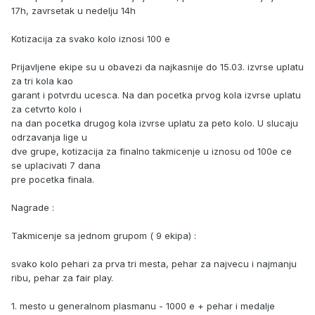
17h, zavrsetak u nedelju 14h
Kotizacija za svako kolo iznosi 100 e
Prijavljene ekipe su u obavezi da najkasnije do 15.03. izvrse uplatu
za tri kola kao
garant i potvrdu ucesca. Na dan pocetka prvog kola izvrse uplatu
za cetvrto kolo i
na dan pocetka drugog kola izvrse uplatu za peto kolo. U slucaju
odrzavanja lige u
dve grupe, kotizacija za finalno takmicenje u iznosu od 100e ce
se uplacivati 7 dana
pre pocetka finala.
Nagrade :
Takmicenje sa jednom grupom ( 9 ekipa) :
svako kolo pehari za prva tri mesta, pehar za najvecu i najmanju
ribu, pehar za fair play.
1. mesto u generalnom plasmanu - 1000 e + pehar i medalje