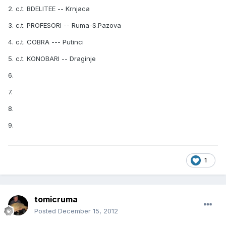
2. c.t. BDELITEE -- Krnjaca
3. c.t. PROFESORI -- Ruma-S.Pazova
4. c.t. COBRA --- Putinci
5. c.t. KONOBARI -- Draginje
6.
7.
8.
9.
1
tomicruma
Posted
December 15, 2012