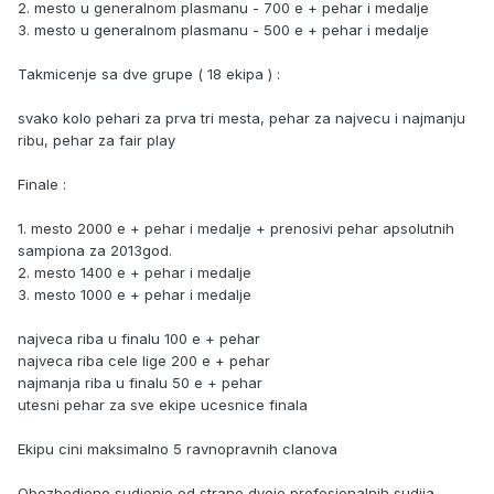
2. mesto u generalnom plasmanu - 700 e + pehar i medalje
3. mesto u generalnom plasmanu - 500 e + pehar i medalje
Takmicenje sa dve grupe ( 18 ekipa ) :
svako kolo pehari za prva tri mesta, pehar za najvecu i najmanju
ribu, pehar za fair play
Finale :
1. mesto 2000 e + pehar i medalje + prenosivi pehar apsolutnih
sampiona za 2013god.
2. mesto 1400 e + pehar i medalje
3. mesto 1000 e + pehar i medalje
najveca riba u finalu 100 e + pehar
najveca riba cele lige 200 e + pehar
najmanja riba u finalu 50 e + pehar
utesni pehar za sve ekipe ucesnice finala
Ekipu cini maksimalno 5 ravnopravnih clanova
Obezbedjeno sudjenje od strane dvoje profesionalnih sudija