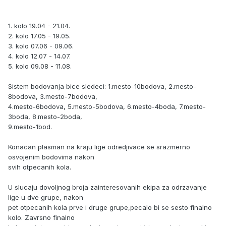
1. kolo 19.04 - 21.04.
2. kolo 17.05 - 19.05.
3. kolo 07.06 - 09.06.
4. kolo 12.07 - 14.07.
5. kolo 09.08 - 11.08.
Sistem bodovanja bice sledeci: 1.mesto-10bodova, 2.mesto-
8bodova, 3.mesto-7bodova,
4.mesto-6bodova, 5.mesto-5bodova, 6.mesto-4boda, 7.mesto-
3boda, 8.mesto-2boda,
9.mesto-1bod.
Konacan plasman na kraju lige odredjivace se srazmerno
osvojenim bodovima nakon
svih otpecanih kola.
U slucaju dovoljnog broja zainteresovanih ekipa za odrzavanje
lige u dve grupe, nakon
pet otpecanih kola prve i druge grupe,pecalo bi se sesto finalno
kolo. Zavrsno finalno