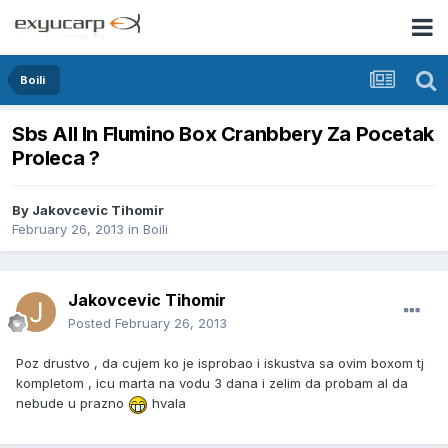
Boili
Sbs All In Flumino Box Cranbbery Za Pocetak
Proleca ?
By
Jakovcevic Tihomir
February 26, 2013
in
Boili
Jakovcevic Tihomir
Posted
February 26, 2013
Poz drustvo , da cujem ko je isprobao i iskustva sa ovim boxom tj
kompletom , icu marta na vodu 3 dana i zelim da probam al da
nebude u prazno
hvala