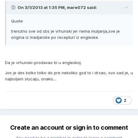
On 3/1/2013 at 1:35 PM, mare072 said:
Quote
trenutno sve od sbs je vrhunski jer nema muljanja,sve je
origina iz madjarske po recepturi iz engleske.
Da je vrhunski-prodavao bi u engleskoj.
Jos je des kolko tolko do pre nekoliko god to i drzao, ovo sad je, u
najboljem slucaju, onako....
2
Create an account or sign in to comment
You need to be a member in order to leave a comment