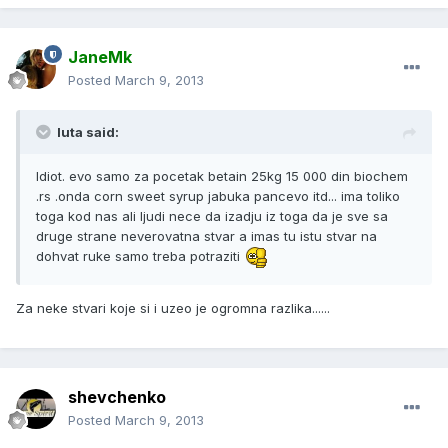
JaneMk
Posted
March 9, 2013
luta said:
Idiot. evo samo za pocetak betain 25kg 15 000 din biochem
.rs .onda corn sweet syrup jabuka pancevo itd... ima toliko
toga kod nas ali ljudi nece da izadju iz toga da je sve sa
druge strane neverovatna stvar a imas tu istu stvar na
dohvat ruke samo treba potraziti
Za neke stvari koje si i uzeo je ogromna razlika......
shevchenko
Posted
March 9, 2013