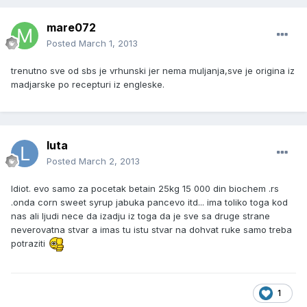
mare072
Posted
March 1, 2013
trenutno sve od sbs je vrhunski jer nema muljanja,sve je origina iz
madjarske po recepturi iz engleske.
luta
Posted
March 2, 2013
Idiot. evo samo za pocetak betain 25kg 15 000 din biochem .rs
.onda corn sweet syrup jabuka pancevo itd... ima toliko toga kod
nas ali ljudi nece da izadju iz toga da je sve sa druge strane
neverovatna stvar a imas tu istu stvar na dohvat ruke samo treba
potraziti
1