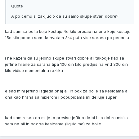
Quote
A po cemu si zakljucio da su samo skupe stvari dobre?
kad sam sa boila koje kostaju 4e kilo presao na one koje kostaju
15e kilo poceo sam da hvatam 3-4 puta vise sarana po pecanju
i ne kazem da su jedino skupe stvari dobre ali takodje kad sa
jeftine hrane za sarana tipa 100 din kilo predjes na vnd 300 din
kilo vidise momentalna razlika
e sad mini jeftino izgleda onaj all in box za boile sa kesicama a
ona kao hrana sa mixerom i popupicama mi deliuje super
kad sam rekao da mi je to previse jeftino da bi bilo dobro mislio
sam na all in box sa kesicama (liquidima) za boile