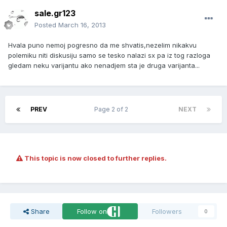
sale.gr123
Posted
March 16, 2013
Hvala puno nemoj pogresno da me shvatis,nezelim nikakvu
polemiku niti diskusiju samo se tesko nalazi sx pa iz tog razloga
gledam neku varijantu ako nenadjem sta je druga varijanta...
PREV
Page 2 of 2
NEXT
This topic is now closed to further replies.
Share
Follow on
Followers
0