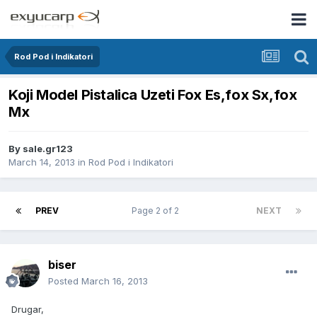
Rod Pod i Indikatori
Koji Model Pistalica Uzeti Fox Es,fox Sx,fox
Mx
By
sale.gr123
March 14, 2013
in
Rod Pod i Indikatori
PREV
Page 2 of 2
NEXT
biser
Posted
March 16, 2013
Drugar,