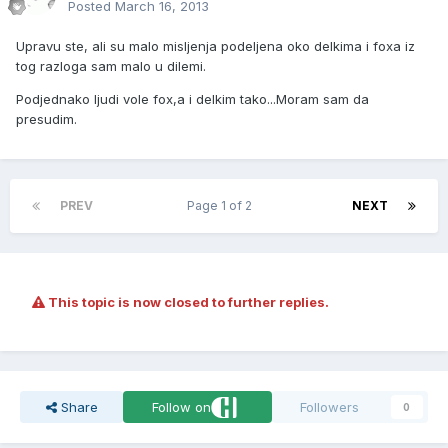
Posted
March 16, 2013
Upravu ste, ali su malo misljenja podeljena oko delkima i foxa iz
tog razloga sam malo u dilemi.
Podjednako ljudi vole fox,a i delkim tako...Moram sam da
presudim.
PREV
Page 1 of 2
NEXT
This topic is now closed to further replies.
Share
Follow on
Followers
0