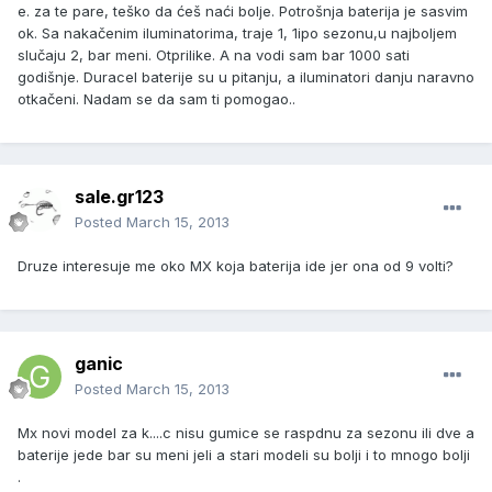
e. za te pare, teško da ćeš naći bolje. Potrošnja baterija je sasvim
ok. Sa nakačenim iluminatorima, traje 1, 1ipo sezonu,u najboljem
slučaju 2, bar meni. Otprilike. A na vodi sam bar 1000 sati
godišnje. Duracel baterije su u pitanju, a iluminatori danju naravno
otkačeni. Nadam se da sam ti pomogao..
sale.gr123
Posted
March 15, 2013
Druze interesuje me oko MX koja baterija ide jer ona od 9 volti?
ganic
Posted
March 15, 2013
Mx novi model za k....c nisu gumice se raspdnu za sezonu ili dve a
baterije jede bar su meni jeli a stari modeli su bolji i to mnogo bolji
.