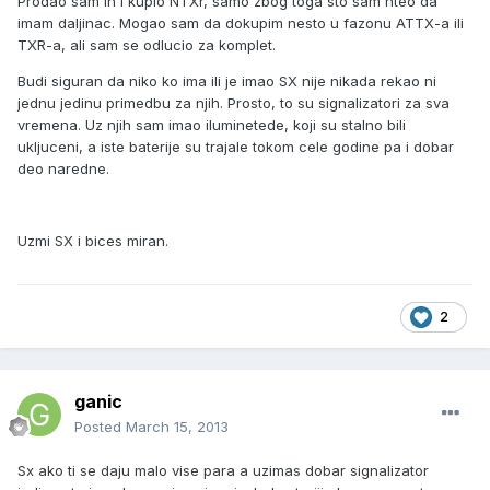
Prodao sam ih i kupio NTXr, samo zbog toga sto sam hteo da
imam daljinac. Mogao sam da dokupim nesto u fazonu ATTX-a ili
TXR-a, ali sam se odlucio za komplet.
Budi siguran da niko ko ima ili je imao SX nije nikada rekao ni
jednu jedinu primedbu za njih. Prosto, to su signalizatori za sva
vremena. Uz njih sam imao iluminetede, koji su stalno bili
ukljuceni, a iste baterije su trajale tokom cele godine pa i dobar
deo naredne.
Uzmi SX i bices miran.
2
ganic
Posted
March 15, 2013
Sx ako ti se daju malo vise para a uzimas dobar signalizator