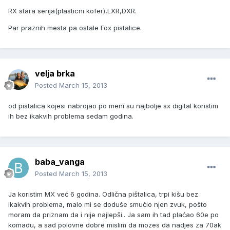
RX stara serija(plasticni kofer),LXR,DXR.
Par praznih mesta pa ostale Fox pistalice.
velja brka
Posted
March 15, 2013
od pistalica kojesi nabrojao po meni su najbolje sx digital koristim
ih bez ikakvih problema sedam godina.
baba_vanga
Posted
March 15, 2013
Ja koristim MX već 6 godina. Odlična pištalica, trpi kišu bez
ikakvih problema, malo mi se doduše smučio njen zvuk, pošto
moram da priznam da i nije najlepši.. Ja sam ih tad plaćao 60e po
komadu, a sad polovne dobre mislim da mozes da nadjes za 70ak