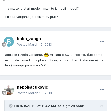
ima mx to je stari model i mx+ to je noviji model?
Ili treca varijanta je delkim ev plus?
baba_vanga
Posted
March 15, 2013
Dobra je i treća varijanta.
Ali sam o SX-u, recimo, čuo samo
reči hvale. Izmedju Ev plusa i SX-a, ja biram Fox. A ako nećeš da
daješ mnogo para stari MX.
nebojsacukovic
Posted
March 15, 2013
On 3/15/2013 at 11:42 AM, sale.gr123 said: