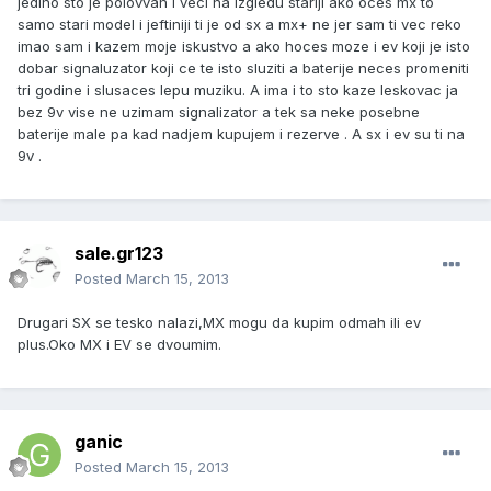
jedino sto je polovvan i veci na izgledu stariji ako oces mx to
samo stari model i jeftiniji ti je od sx a mx+ ne jer sam ti vec reko
imao sam i kazem moje iskustvo a ako hoces moze i ev koji je isto
dobar signaluzator koji ce te isto sluziti a baterije neces promeniti
tri godine i slusaces lepu muziku. A ima i to sto kaze leskovac ja
bez 9v vise ne uzimam signalizator a tek sa neke posebne
baterije male pa kad nadjem kupujem i rezerve . A sx i ev su ti na
9v .
sale.gr123
Posted
March 15, 2013
Drugari SX se tesko nalazi,MX mogu da kupim odmah ili ev
plus.Oko MX i EV se dvoumim.
ganic
Posted
March 15, 2013