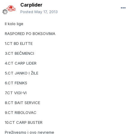
Carplider
Posted
May 17, 2013
II kolo lige
RASPORED PO BOKSOVIMA
1.CT BD ELITTE
3.CT BEČMENCI
4.CT CARP LIDER
5.CT JANKO I ŽILE
6.CT FENIKS
7.CT VIGI-VI
8.CT BAIT SERVICE
9.CT RIBOLOVAC
10.CT CARP BUSTER
Preživesmo i ovo nevreme