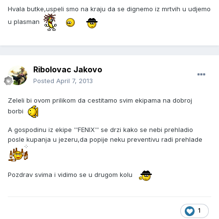
Hvala butke,uspeli smo na kraju da se dignemo iz mrtvih u udjemo
u plasman
Ribolovac Jakovo
Posted
April 7, 2013
Zeleli bi ovom prilikom da cestitamo svim ekipama na dobroj
borbi
A gospodinu iz ekipe ''FENIX'' se drzi kako se nebi prehladio
posle kupanja u jezeru,da popije neku preventivu radi prehlade
Pozdrav svima i vidimo se u drugom kolu
1