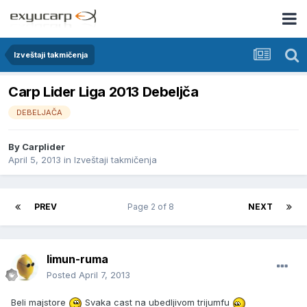
Izveštaji takmičenja
Carp Lider Liga 2013 Debeljča
DEBELJAČA
By
Carplider
April 5, 2013
in
Izveštaji takmičenja
PREV
Page 2 of 8
NEXT
limun-ruma
Posted
April 7, 2013
Beli majstore
Svaka cast na ubedljivom trijumfu