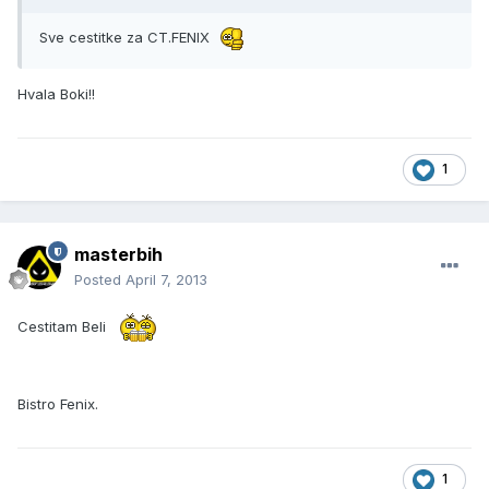
Sve cestitke za CT.FENIX
Hvala Boki!!
1
masterbih
Posted
April 7, 2013
Cestitam Beli
Bistro Fenix.
1