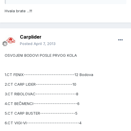
Hvala brate ...!!!
Carplider
Posted
April 7, 2013
OSVOJENI BODOVI POSLE PRVOG KOLA
1.CT FENIX-----------------------------12 Bodova
2.CT CARP LIDER---------------------10
3.CT RIBOLOVAC-----------------------8
4.CT BEČMENCI-------------------------6
5.CT CARP BUSTER--------------------5
6.CT VIGI-VI------------------------------4