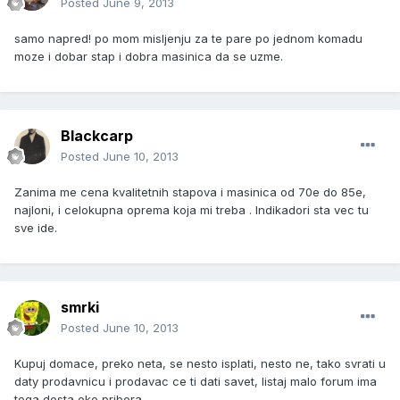
Posted
June 9, 2013
samo napred! po mom misljenju za te pare po jednom komadu
moze i dobar stap i dobra masinica da se uzme.
Blackcarp
Posted
June 10, 2013
Zanima me cena kvalitetnih stapova i masinica od 70e do 85e,
najloni, i celokupna oprema koja mi treba . Indikadori sta vec tu
sve ide.
smrki
Posted
June 10, 2013
Kupuj domace, preko neta, se nesto isplati, nesto ne, tako svrati u
daty prodavnicu i prodavac ce ti dati savet, listaj malo forum ima
toga dosta oko pribora,