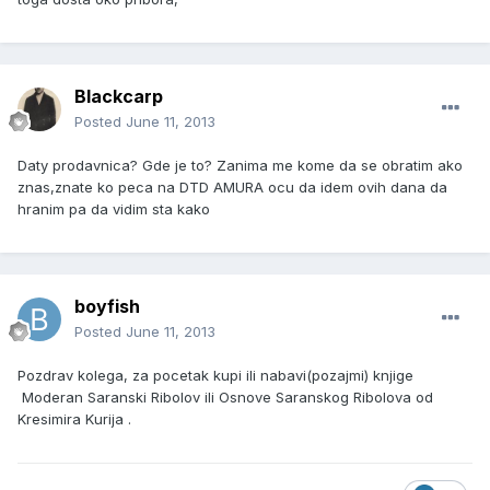
Blackcarp
Posted
June 11, 2013
Daty prodavnica? Gde je to? Zanima me kome da se obratim ako
znas,znate ko peca na DTD AMURA ocu da idem ovih dana da
hranim pa da vidim sta kako
boyfish
Posted
June 11, 2013
Pozdrav kolega, za pocetak kupi ili nabavi(pozajmi) knjige
Moderan Saranski Ribolov ili Osnove Saranskog Ribolova od
Kresimira Kurija .