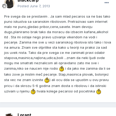
Blackcarp
Posted
June 7, 2013
Pre svega da se prestavim . Ja sam mlad pecaros sa ne bas tako
puno iskustva sa saranskim ribolovom. Pretrazivao sam internet
malo ne puno,gledao pribor,cene,savete. Imam devoju
dugo,planiramo brak tako da moracu da izbacim kafane,alkohol
itd . Sta mi ostaje nego pravo uzivanje vikendom na vodi i
pecanje. Zanima me sve u vezi saranskog ribolova isto tako i lova
na amura. Znam sve otprilike sta kako u teoriji na praksi za sad
jos uvek nista. Tako da pre svega ce me zanimati pravi odabir
stapova,masinica,najlona,udica,boili ...znam da neki ljudi ovde
mogu me smatrati neznalicom ali opravdano zato me sve i
zanima,niko se naucen nije rodio
i da jako me zanima da li se
tako zove ja mislim meč pecanje. Stap,masinica plovak, bolonjez
sta vec ne znam izvinite
) ali ocu dda se upustim u ovu pravu
pricu i da skrozu 5-6 godina znam dosta o ribolovu i da istinski
uzivam u njemu
hvala kolege pecarosi od pocetnika
Lorant