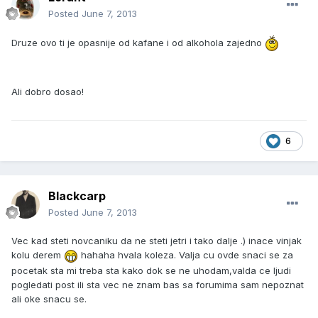
Posted
June 7, 2013
Druze ovo ti je opasnije od kafane i od alkohola zajedno
Ali dobro dosao!
6
Blackcarp
Posted
June 7, 2013
Vec kad steti novcaniku da ne steti jetri i tako dalje .) inace vinjak
kolu derem
hahaha hvala koleza. Valja cu ovde snaci se za
pocetak sta mi treba sta kako dok se ne uhodam,valda ce ljudi
pogledati post ili sta vec ne znam bas sa forumima sam nepoznat
ali oke snacu se.