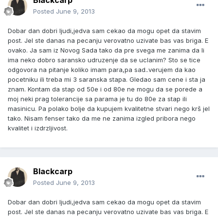
Blackcarp
Posted
June 9, 2013
Dobar dan dobri ljudi,jedva sam cekao da mogu opet da stavim
post. Jel ste danas na pecanju verovatno uzivate bas vas briga. E
ovako. Ja sam iz Novog Sada tako da pre svega me zanima da li
ima neko dobro saransko udruzenje da se uclanim? Sto se tice
odgovora na pitanje koliko imam para,pa sad..verujem da kao
pocetniku ili treba mi 3 saranska stapa. Gledao sam cene i sta ja
znam. Kontam da stap od 50e i od 80e ne mogu da se porede a
moj neki prag tolerancije sa parama je tu do 80e za stap ili
masinicu. Pa polako bolje da kupujem kvalitetne stvari nego krš jel
tako. Nisam fenser tako da me ne zanima izgled pribora nego
kvalitet i izdrzljivost.
Blackcarp
Posted
June 9, 2013
Dobar dan dobri ljudi,jedva sam cekao da mogu opet da stavim
post. Jel ste danas na pecanju verovatno uzivate bas vas briga. E