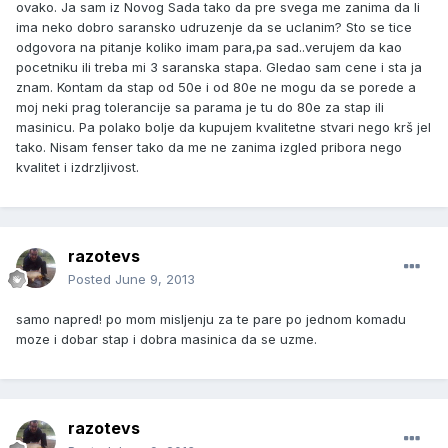
ovako. Ja sam iz Novog Sada tako da pre svega me zanima da li
ima neko dobro saransko udruzenje da se uclanim? Sto se tice
odgovora na pitanje koliko imam para,pa sad..verujem da kao
pocetniku ili treba mi 3 saranska stapa. Gledao sam cene i sta ja
znam. Kontam da stap od 50e i od 80e ne mogu da se porede a
moj neki prag tolerancije sa parama je tu do 80e za stap ili
masinicu. Pa polako bolje da kupujem kvalitetne stvari nego krš jel
tako. Nisam fenser tako da me ne zanima izgled pribora nego
kvalitet i izdrzljivost.
razotevs
Posted
June 9, 2013
samo napred! po mom misljenju za te pare po jednom komadu
moze i dobar stap i dobra masinica da se uzme.
razotevs