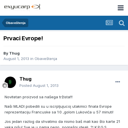
Obaveštenja
Prvaci Evrope!
By
Thug
August 1, 2013
in
Obaveštenja
Thug
Posted
August 1, 2013
Novitetan proizvod sa našega tržista!!!
Naši MLADI pobedili su u iscrpljujucoj utakmici finala Evrope
reprezentaciju Francuske sa 1:0 ,golom Lukovića u 57 minuti!
Jos jedan razlog da shvatimo da nismo baš mali kao što karte 21
veka pišu! Sve je u nama,nego...pogrešni ideali...?! K.P.G.S.