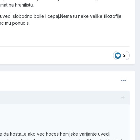
at na hranilistu.
vedi slobodno boile i cepaj.Nema tu neke velike filozofije
vec mu ponudis.
2
e da kosta...a ako vec hoces hemijske varijante uvedi