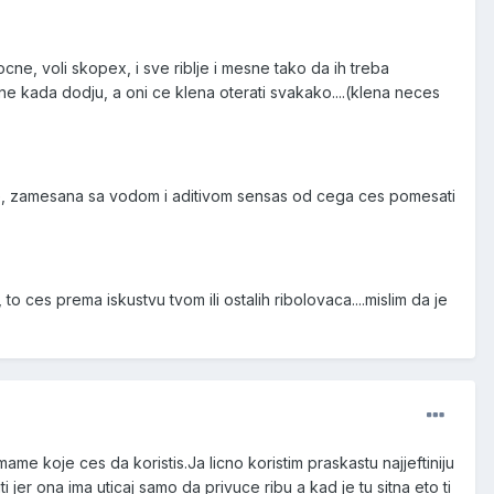
ne, voli skopex, i sve riblje i mesne tako da ih treba
ane kada dodju, a oni ce klena oterati svakako....(klena neces
re, zamesana sa vodom i aditivom sensas od cega ces pomesati
es prema iskustvu tvom ili ostalih ribolovaca....mislim da je
ame koje ces da koristis.Ja licno koristim praskastu najjeftiniju
 jer ona ima uticaj samo da privuce ribu a kad je tu sitna eto ti