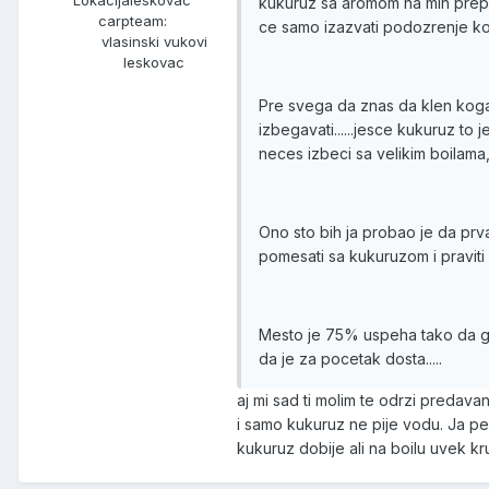
Lokacija
leskovac
kukuruz sa aromom na min prepor
carpteam:
ce samo izazvati podozrenje kod
vlasinski vukovi
leskovac
Pre svega da znas da klen koga u
izbegavati......jesce kukuruz to
neces izbeci sa velikim boilama
Ono sto bih ja probao je da pr
pomesati sa kukuruzom i praviti 
Mesto je 75% uspeha tako da ga 
da je za pocetak dosta.....
aj mi sad ti molim te odrzi predava
i samo kukuruz ne pije vodu. Ja pec
kukuruz dobije ali na boilu uvek kr