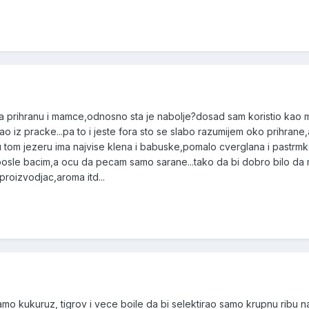
 za prihranu i mamce,odnosno sta je nabolje?dosad sam koristio kao m
ao iz pracke...pa to i jeste fora sto se slabo razumijem oko prihran
om jezeru ima najvise klena i babuske,pomalo cverglana i pastrmke,
posle bacim,a ocu da pecam samo sarane...tako da bi dobro bilo d
 proizvodjac,aroma itd...
mo kukuruz, tigrov i vece boile da bi selektirao samo krupnu ribu n