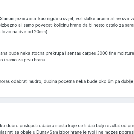
anom jezeru ima kao nigde u svijet, voli slatke arome ali ne sve voc
 neizbezno ali samo povecati kolicinu hrane da bi nesto ostalo za sar
ga lovio na dve od 20mm)
hrana bude neka stocna prekrupa i sensas carpes 3000 fine moistu
o i samo za prvu hranu....
as odabrati mudro, dubina pocetna neka bude oko 6m pa dublje, to c
o dobro pristuputi odabiru mesta koje ce ti dati bolji rezultat od prim
lasirati sa obale u Dunav.Sam izbor hrane je tvoj i ne mozes pogresiti