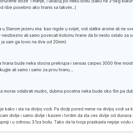
ucene doze i manje, i ubacuj po neku boilu (saku na 3-5kg kukuruza)
 ribe posebno ako hranis sa takvim...)
 Slanom jezeru ima kao nigde u svijet, voli slatke arome ali ne sve 
 je neizbezno ali samo povecati kolicinu hrane da bi nesto ostalo za s
, ja sam ga lovio na dve od 20mm)
va hrana bude neka stocna prekrupa i sensas carpes 3000 fine moi
kugle ali samo i samo za prvu hranu....
moras odabrati mudro, dubina pocetna neka bude oko 6m pa dublje, t
nje kako i sta na divljoj vodi. Pa dodji pored mene na divljoj vodi s
am divlje i samo divlje i kazem i tvrdim da sta ces divlje od dunava 
upniji i u odnosu 3:1za boilu. Tako da ta tvoja praskasta nepije vodu 