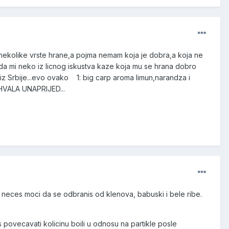
nekolike vrste hrane,a pojma nemam koja je dobra,a koja ne
 da mi neko iz licnog iskustva kaze koja mu se hrana dobro
m iz Srbije...evo ovako 1: big carp aroma limun,narandza i
ix.HVALA UNAPRIJED...
r neces moci da se odbranis od klenova, babuski i bele ribe.
 povecavati kolicinu boili u odnosu na partikle posle