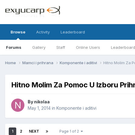
Browse
Activity
Leaderboard
Forums
Gallery
Staff
Online Users
Leaderboar
Home
Mamci i prihrana
Komponente i aditivi
Hitno Molim Za 
Hitno Molim Za Pomoc U Izboru Prih
By
nikolaa
May 1, 2014
in
Komponente i aditivi
1
2
NEXT
Page 1 of 2