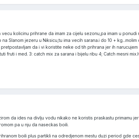
 vecu kolicinu prihrane da imam za cijelu sezonu,pa imam u ponudi 
na Slanom jezeru u Niksicu,tu ima vecih sarana.i do 10 + kg...molim
 pretpostavljam da i vi koristite neke od tih prihrana jer ih narucuje
uti fruti i med. 3: catch mix za sarana i bijelu ribu 4; Catch mesni m
zirom da ides na divlju vodu nikako ne koristis praskastu primamu je
romom pa u nju da naseckas boili.
prihranom boili plus partikli na odredjenom mestu duzi period gde ces