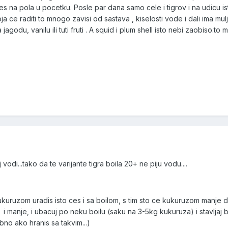
s na pola u pocetku. Posle par dana samo cele i tigrov i na udicu i
ja ce raditi to mnogo zavisi od sastava , kiselosti vode i dali ima mu
jagodu, vanilu ili tuti fruti . A squid i plum shell isto nebi zaobiso.to
vodi...tako da te varijante tigra boila 20+ ne piju vodu....
ukuruzom uradis isto ces i sa boilom, s tim sto ce kukuruzom manje 
anje, i ubacuj po neku boilu (saku na 3-5kg kukuruza) i stavljaj bo
no ako hranis sa takvim...)