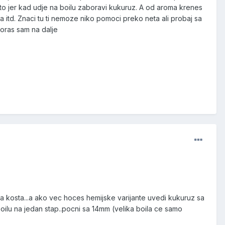
sto jer kad udje na boilu zaboravi kukuruz. A od aroma krenes
lja itd. Znaci tu ti nemoze niko pomoci preko neta ali probaj sa
 moras sam na dalje
da kosta...a ako vec hoces hemijske varijante uvedi kukuruz sa
ilu na jedan stap..pocni sa 14mm (velika boila ce samo