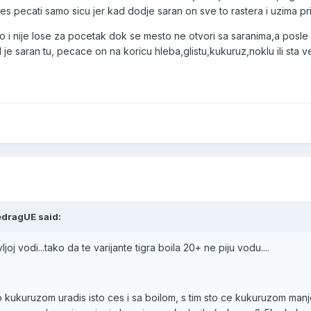
es pecati samo sicu jer kad dodje saran on sve to rastera i uzima prim
 nije lose za pocetak dok se mesto ne otvori sa saranima,a posle u
je saran tu, pecace on na koricu hleba,glistu,kukuruz,noklu ili sta 
edragUE said:
oj vodi...tako da te varijante tigra boila 20+ ne piju vodu....
o kukuruzom uradis isto ces i sa boilom, s tim sto ce kukuruzom manj