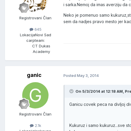
i sarka.Nemoj da imas averziju da c
Neko je pomenuo samo kukuruz,sto i
Registrovani Član
sem da nadjes pravo mesto jer kad 
645
Lokacija
Novi Sad
carpteam:
CT Dukas
Academy
ganic
Posted
May 3, 2014
On 5/3/2014 at 12:18 AM, Pr
Ganicu covek peca na divljoj divlj
Registrovani Član
Kukuruz i samo kukuruz...sve st
2.1k