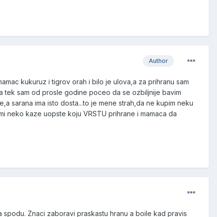
Author
amac kukuruz i tigrov orah i bilo je ulova,a za prihranu sam
e,a tek sam od prosle godine poceo da se ozbiljnije bavim
a sarana ima isto dosta...to je mene strah,da ne kupim neku
a mi neko kaze uopste koju VRSTU prihrane i mamaca da
a spodu. Znaci zaboravi praskastu hranu a boile kad pravis