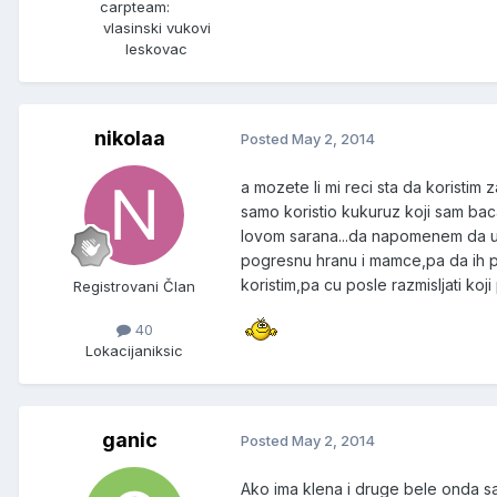
carpteam:
vlasinski vukovi
leskovac
nikolaa
Posted
May 2, 2014
a mozete li mi reci sta da koristim
samo koristio kukuruz koji sam bac
lovom sarana...da napomenem da u t
pogresnu hranu i mamce,pa da ih 
koristim,pa cu posle razmisljati koji
Registrovani Član
40
Lokacija
niksic
ganic
Posted
May 2, 2014
Ako ima klena i druge bele onda sa