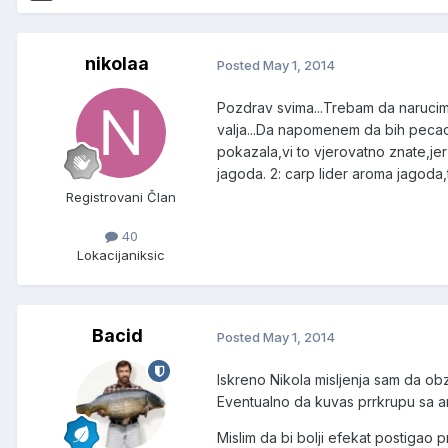
nikolaa
Posted
May 1, 2014
Pozdrav svima...Trebam da narucim
valja...Da napomenem da bih pecao 
pokazala,vi to vjerovatno znate,jer
jagoda. 2: carp lider aroma jagoda,t
Registrovani Član
40
Lokacija
niksic
Bacid
Posted
May 1, 2014
Iskreno Nikola misljenja sam da ob
Eventualno da kuvas prrkrupu sa a
Mislim da bi bolji efekat postigao 