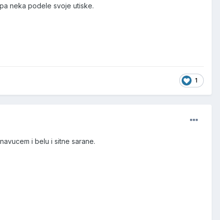
a pa neka podele svoje utiske.
1
navucem i belu i sitne sarane.