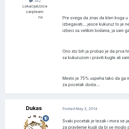
382
Lokacija
Uzice
carpteam:
no
Pre svega da znas da klen koga u Sl
izbegavati......jesce kukuruz to je
izbeci sa velikim boilama, ja sam 
Ono sto bih ja probao je da prva 
sa kukuruzom i praviti kugle ali sam
Mesto je 75% uspeha tako da ga mor
za pocetak dosta.....
Dukas
Posted
May 3, 2014
Svaki pocetak je tezak i mora se jak
za pravljenje kugli da bi se moglo p