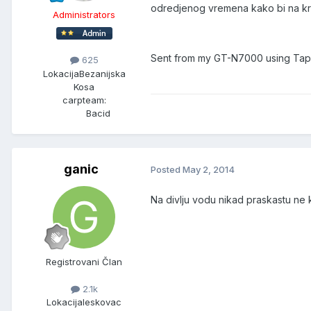
odredjenog vremena kako bi na kraju
Administrators
Sent from my GT-N7000 using Tap
625
Lokacija
Bezanijska
Kosa
carpteam:
Bacid
ganic
Posted
May 2, 2014
Na divlju vodu nikad praskastu ne k
Registrovani Član
2.1k
Lokacija
leskovac