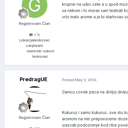
krupne na udici cele a u spod moze
sa nekom i to moras sam testirati ko
vrlo malo arome a ja bi startovao sa 
Registrovani Član
2.1k
Lokacija
leskovac
carpteam:
vlasinski vukovi
leskovac
PredragUE
Posted
May 3, 2014
Ganicu covek peca na divljoj divljoj 
Kukuruz i samo kukuruz...sve sto k
Registrovani Član
aromom na min preporucene doze i m
izazvati podozrenje kod ribe poseb