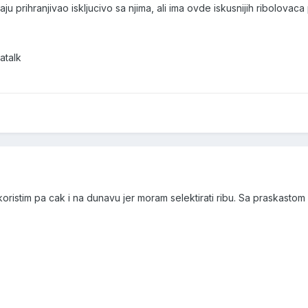
 prihranjivao iskljucivo sa njima, ali ima ovde iskusnijih ribolovac
atalk
oristim pa cak i na dunavu jer moram selektirati ribu. Sa praskastom 