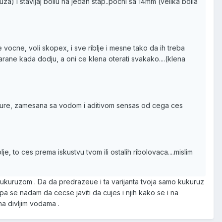
 i stavljaj boilu na jedan stap..pocni sa 14mm (velika boila
vocne, voli skopex, i sve riblje i mesne tako da ih treba
arane kada dodju, a oni ce klena oterati svakako....(klena
sture, zamesana sa vodom i aditivom sensas od cega ces
o ces prema iskustvu tvom ili ostalih ribolovaca....mislim
a kukuruzom . Da da predrazeue i ta varijanta tvoja samo kukuruz
pa se nadam da cecse javiti da cujes i njih kako se i na
na divljim vodama .