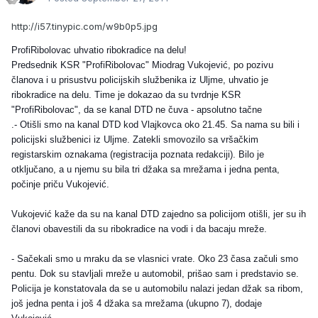
http://i57.tinypic.com/w9b0p5.jpg
ProfiRibolovac uhvatio ribokradice na delu!
Predsednik KSR "ProfiRibolovac" Miodrag Vukojević, po pozivu
članova i u prisustvu policijskih službenika iz Uljme, uhvatio je
ribokradice na delu. Time je dokazao da su tvrdnje KSR
"ProfiRibolovac", da se kanal DTD ne čuva - apsolutno tačne
.- Otišli smo na kanal DTD kod Vlajkovca oko 21.45. Sa nama su bili i
policijski službenici iz Uljme. Zatekli smo
vozilo sa vršačkim
registarskim oznakama (registracija poznata redakciji). Bilo je
otključano, a u njemu su bila tri džaka sa mrežama i jedna penta,
počinje priču Vukojević.
Vukojević kaže da su na kanal DTD zajedno sa policijom otišli, jer su ih
članovi obavestili da su ribokradice na vodi i da bacaju mreže.
- Sačekali smo u mraku da se vlasnici vrate. Oko 23 časa začuli smo
pentu. Dok su stavljali mreže u automobil, prišao sam i predstavio se.
Policija je konstatovala da se u automobilu nalazi jedan džak sa ribom,
još jedna penta i još 4 džaka sa mrežama (ukupno 7), dodaje