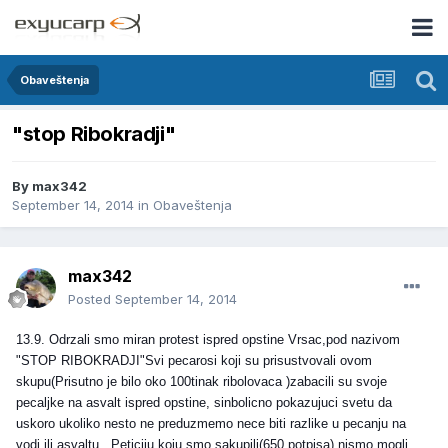
Obaveštenja
"stop Ribokradji"
By
max342
September 14, 2014
in
Obaveštenja
max342
Posted
September 14, 2014
13.9. Odrzali smo miran protest ispred opstine Vrsac,pod nazivom
"STOP RIBOKRADJI"Svi pecarosi koji su prisustvovali ovom
skupu(Prisutno je bilo oko 100tinak ribolovaca )zabacili su svoje
pecaljke na asvalt ispred opstine, sinbolicno pokazujuci svetu da
uskoro ukoliko nesto ne preduzmemo nece biti razlike u pecanju na
vodi ili asvaltu. .Peticiju koju smo sakupili(650 potpisa) nismo mogli