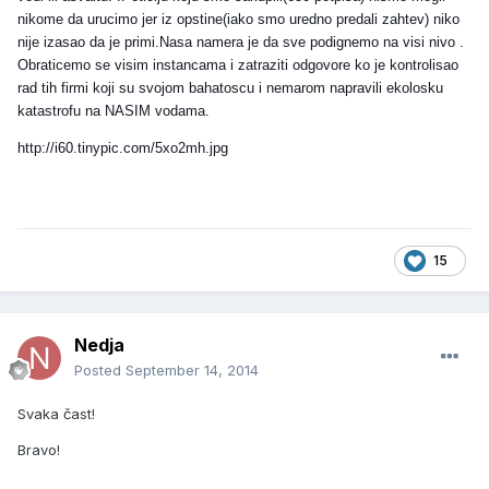
nikome da
urucimo jer iz opstine(iako smo uredno predali zahtev) niko
nije izasao da je primi.Nasa namera je da sve podignemo na visi nivo .
Obraticemo se visim instancama i zatraziti odgovore ko je kontrolisao
rad tih firmi koji su svojom bahatoscu i nemarom napravili ekolosku
katastrofu na NASIM vodama.
http://i60.tinypic.com/5xo2mh.jpg
15
Nedja
Posted
September 14, 2014
Svaka čast!
Bravo!