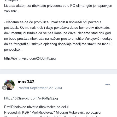
Vukojević.
Lica sa alatom za ribokrađu privedena su u PO uljma, gde je napravljen
zapisnik.
- Nadamo se da će protiv lica uhvaćenih u ribokrađi biti pokrenut
postupak. Ovim, naš klub i dalje pokušava da se bori protiv ribokrađe,
dokumentujući tvrdnje da se naš kanal ne čuva! Nećemo stati dok god
ne bude prestala ribokrađa na našem prostoru, ističe Vukojević i dodaje
da će fotografije i snimke opisanog događaja medijima staviti na uvid u
ponedeljak.
http://i57.tinypic.com/2430mt5.jpg
max342
Posted
September 27, 2014
http://i57.tinypic.com/w9b0p5.jpg
ProfiRibolovac uhvatio ribokradice na delu!
Predsednik KSR "ProfiRibolovac" Miodrag Vukojević, po pozivu