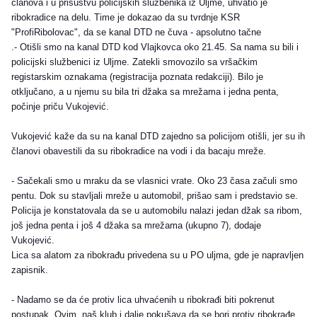
članova i u prisustvu policijskih službenika iz Uljme, uhvatio je
ribokradice na delu. Time je dokazao da su tvrdnje KSR
"ProfiRibolovac", da se kanal DTD ne čuva - apsolutno tačne
.- Otišli smo na kanal DTD kod Vlajkovca oko 21.45. Sa nama su bili i
policijski službenici iz Uljme. Zatekli smo
vozilo sa vršačkim
registarskim oznakama (registracija poznata redakciji). Bilo je
otključano, a u njemu su bila tri džaka sa mrežama i jedna penta,
počinje priču Vukojević.
Vukojević kaže da su na kanal DTD zajedno sa policijom otišli, jer su ih
članovi obavestili da su ribokradice na vodi i da bacaju mreže.
- Sačekali smo u mraku da se vlasnici vrate. Oko 23 časa začuli smo
pentu. Dok su stavljali mreže u automobil, prišao sam i predstavio se.
Policija je konstatovala da se u automobilu nalazi jedan džak sa ribom,
još jedna penta i još 4 džaka sa mrežama (ukupno 7), dodaje
Vukojević.
Lica sa alatom za ribokrađu privedena su u PO uljma, gde je napravljen
zapisnik.
- Nadamo se da će protiv lica uhvaćenih u ribokrađi biti pokrenut
postupak. Ovim, naš klub i dalje pokušava da se bori protiv ribokrađe,